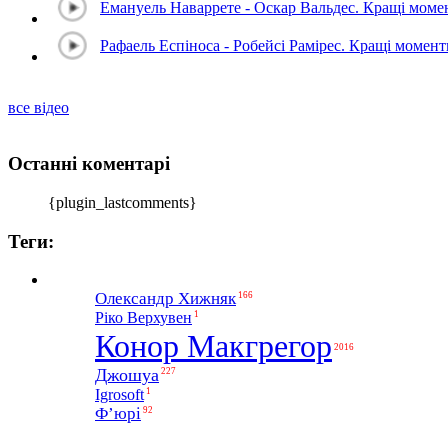
Емануель Наваррете - Оскар Вальдес. Кращі мом
Рафаель Еспіноса - Робейсі Рамірес. Кращі момен
все відео
Останні коментарі
{plugin_lastcomments}
Теги:
Олександр Хижняк
166
1
Ріко Верхувен
Конор Макгрегор
2016
Джошуа
227
1
Igrosoft
Ф’юрі
92