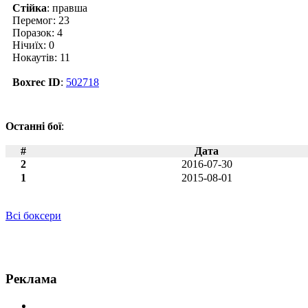
Стійка
: правша
Перемог: 23
Поразок: 4
Нічиїх: 0
Нокаутів: 11
Boxrec ID
:
502718
Останні бої
:
#
Дата
2
2016-07-30
1
2015-08-01
Всі боксери
Новини по Томмі Койл
Реклама