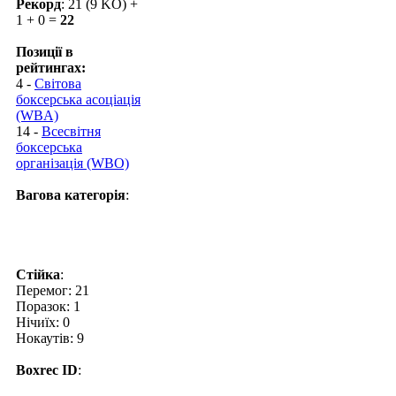
Рекорд
: 21 (9 KO) +
1 + 0 =
22
Позиції в
рейтингах:
4 -
Світова
боксерська асоціація
(WBA)
14 -
Всесвітня
боксерська
організація (WBO)
Вагова категорія
:
Стійка
:
Перемог: 21
Поразок: 1
Нічиїх: 0
Нокаутів: 9
Boxrec ID
: