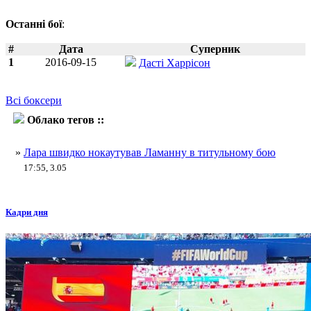
Останні бої
:
#
Дата
Суперник
1
2016-09-15
Дасті Харрісон
Всі боксери
Облако тегов ::
Томас Ламанна
»
Лара швидко нокаутував Ламанну в титульному бою
17:55, 3.05
Кадри дня