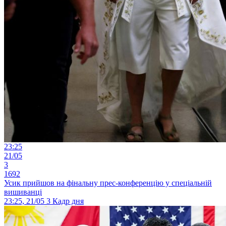
23:25
21/05
3
1692
Усик прийшов на фінальну прес-конференцію у спеціальній
вишиванці
23:25, 21/05
3
Кадр дня