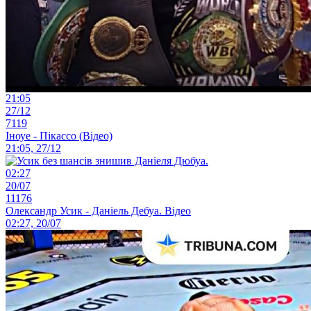
21:05
27/12
7119
Іноуе - Пікассо (Відео)
21:05, 27/12
02:27
20/07
11176
Олександр Усик - Даніель Дебуа. Відео
02:27, 20/07