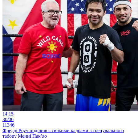
14:15
30/06
11346
Фредді Роуч поділився свіжими кадрами з тренувального
табору Менні Пак’яо