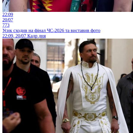
22:09
20/07
773
Усик сходив на фінал ЧС-2026 та виставив фото
22:09, 20/07
Кадр дня