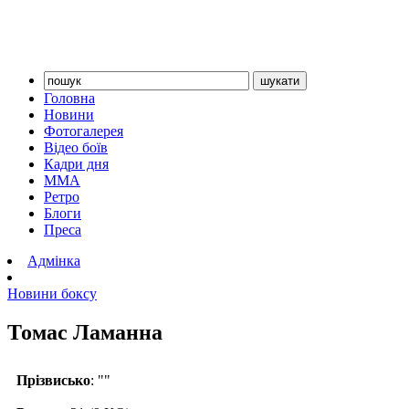
Головна
Новини
Фотогалерея
Відео боїв
Кадри дня
ММА
Ретро
Блоги
Преса
Адмінка
Новини боксу
Томас Ламанна
Прізвисько
: ""