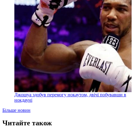
Джошуа здобув перемогу нокаутом, двічі побувавши в
нокдауні
Більше новин
Читайте також