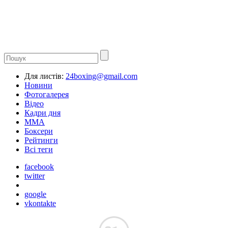
Для листів:
24boxing@gmail.com
Новини
Фотогалерея
Відео
Кадри дня
ММА
Боксери
Рейтинги
Всі теги
facebook
twitter
google
vkontakte