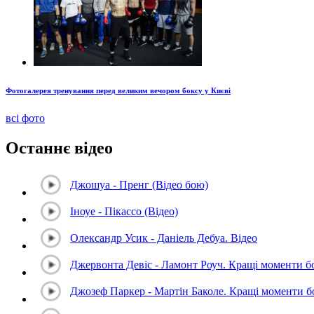
Фотогалерея тренування перед великим вечором боксу у Києві
всі фото
Останнє відео
Джошуа - Пренг (Відео бою)
Іноуе - Пікассо (Відео)
Олександр Усик - Даніель Дебуа. Відео
Джервонта Девіс - Ламонт Роуч. Кращі моменти 
Джозеф Паркер - Мартін Баколе. Кращі моменти 