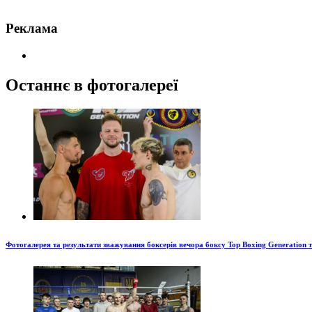
Реклама
Останнє в фотогалереї
Фотогалерея та результати зважування боксерів вечора боксу Top Boxing Generation 