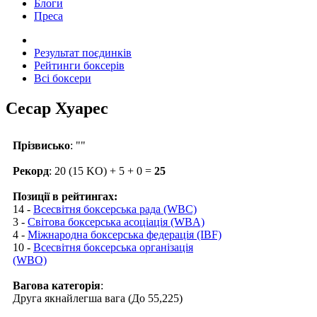
Блоги
Преса
Результат поєдинків
Рейтинги боксерів
Всі боксери
Сесар Хуарес
Прізвисько
: ""
Рекорд
: 20 (15 KO) + 5 + 0 =
25
Позиції в рейтингах:
14 -
Всесвітня боксерська рада (WBC)
3 -
Світова боксерська асоціація (WBA)
4 -
Міжнародна боксерська федерація (IBF)
10 -
Всесвітня боксерська організація
(WBO)
Вагова категорія
:
Друга якнайлегша вага (До 55,225)