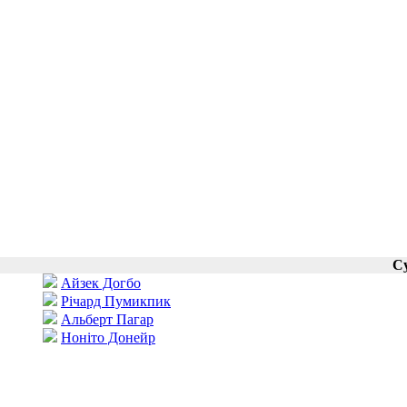
С
Айзек Догбо
Річард Пумикпик
Альберт Пагар
Ноніто Донейр