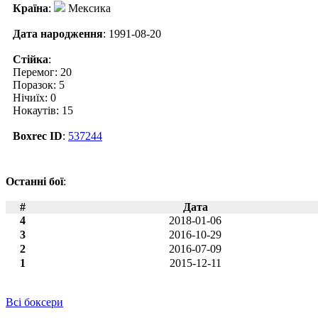
Країна
:
Мексика
Дата народження
: 1991-08-20
Стійка
:
Перемог: 20
Поразок: 5
Нічиїх: 0
Нокаутів: 15
Boxrec ID
:
537244
Останні бої
:
#
Дата
4
2018-01-06
3
2016-10-29
2
2016-07-09
1
2015-12-11
Всі боксери
Новини по Сесар Хуарес