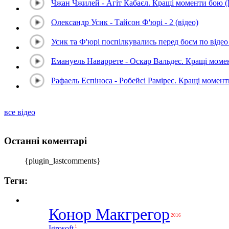
Чжан Чжилей - Агіт Кабаєл. Кращі моменти бою 
Олександр Усик - Тайсон Ф'юрі - 2 (відео)
Усик та Ф'юрі поспілкувались перед боєм по відео 
Емануель Наваррете - Оскар Вальдес. Кращі мом
Рафаель Еспіноса - Робейсі Рамірес. Кращі момен
все відео
Останні коментарі
{plugin_lastcomments}
Теги:
Конор Макгрегор
2016
1
Igrosoft