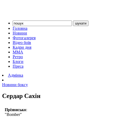
Головна
Новини
Фотогалерея
Відео боїв
Кадри дня
ММА
Ретро
Блоги
Преса
Адмінка
Новини боксу
Сердар Сахін
Прізвисько
:
"Bomber"