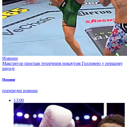
Новини
Макгрегор програв технічним нокаутом Голловею у першому
раунді
Новини
попередні новини
13:00