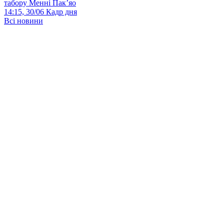
табору Менні Пак’яо
14:15, 30/06
Кадр дня
Всі новини