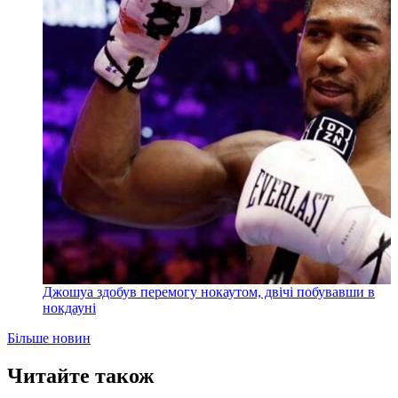
Джошуа здобув перемогу нокаутом, двічі побувавши в
нокдауні
Більше новин
Читайте також