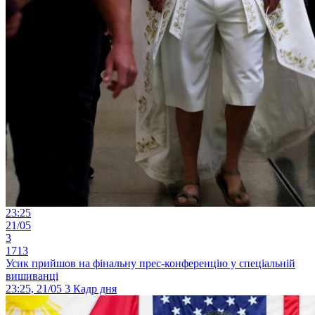
23:25
21/05
3
1713
Усик прийшов на фінальну прес-конференцію у спеціальній
вишиванці
23:25, 21/05
3
Кадр дня