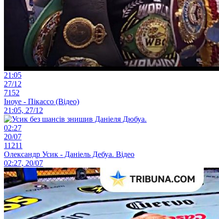
21:05
27/12
7152
Іноуе - Пікассо (Відео)
21:05, 27/12
02:27
20/07
11211
Олександр Усик - Даніель Дебуа. Відео
02:27, 20/07