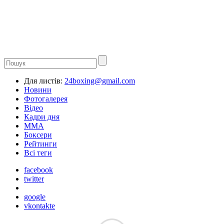
Для листів:
24boxing@gmail.com
Новини
Фотогалерея
Відео
Кадри дня
ММА
Боксери
Рейтинги
Всі теги
facebook
twitter
google
vkontakte