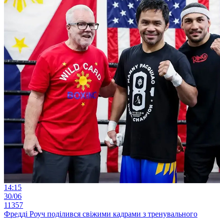
14:15
30/06
11357
Фредді Роуч поділився свіжими кадрами з тренувального