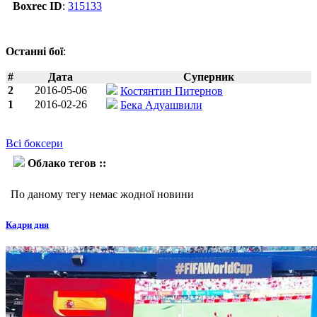
Boxrec ID
:
315133
Останні бої
:
#
Дата
Суперник
2
2016-05-06
Костянтин Питернов
1
2016-02-26
Бека Адуашвили
Всі боксери
Облако тегов ::
Сердар Сахін
По даному тегу немає жодної новини
Кадри дня