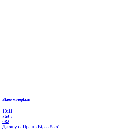
Відео матеріали
13:11
26/07
682
Джошуа - Пренг (Відео бою)