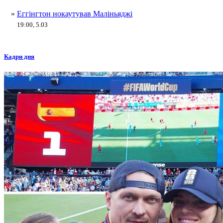
»
Еггінгтон нокаутував Маліньяджі
19:00, 5.03
Кадри дня