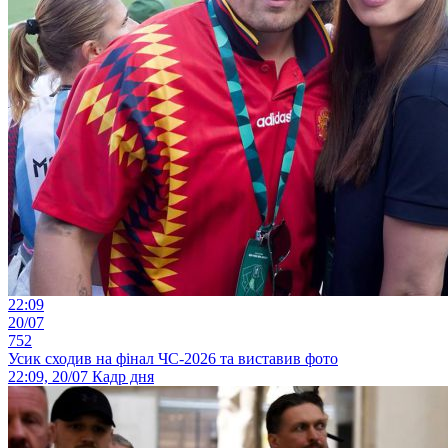
22:09
20/07
752
Усик сходив на фінал ЧС-2026 та виставив фото
22:09, 20/07
Кадр дня