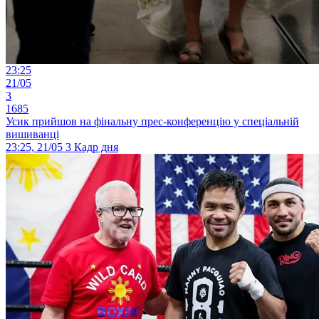
23:25
21/05
3
1685
Усик прийшов на фінальну прес-конференцію у спеціальній
вишиванці
23:25, 21/05
3
Кадр дня