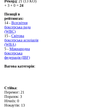
Рекорд
: 21 (13 KO)
+ 3 + 0 =
24
Позиції в
рейтингах:
14 -
Всесвітня
боксерська рада
(WBC)
15 -
Світова
боксерська асоціація
(WBA)
5 -
Міжнародна
боксерська
федерація (IBF)
Вагова категорія
:
Стійка
:
Перемог: 21
Поразок: 3
Нічиїх: 0
Нокаутів: 13