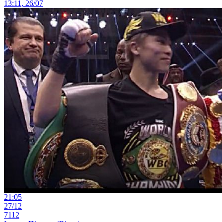
13:11, 26/07
21:05
27/12
7112