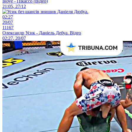
Іноуе - Пікассо (Відео)
21:05, 27/12
02:27
20/07
11167
Олександр Усик - Даніель Дебуа. Відео
02:27, 20/07