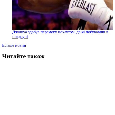
Джошуа здобув перемогу нокаутом, двічі побувавши в
нокдауні
Більше новин
Читайте також