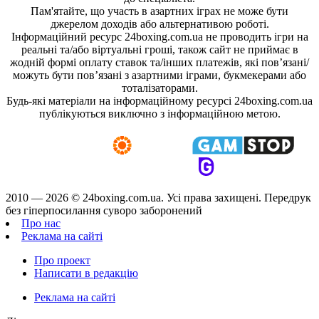
Пам'ятайте, що участь в азартних іграх не може бути
джерелом доходів або альтернативою роботі.
Інформаційний ресурс 24boxing.com.ua не проводить ігри на
реальні та/або віртуальні гроші, також сайт не приймає в
жодній формі оплату ставок та/інших платежів, які пов’язані/
можуть бути пов’язані з азартними іграми, букмекерами або
тоталізаторами.
Будь-які матеріали на інформаційному ресурсі 24boxing.com.ua
публікуються виключно з інформаційною метою.
2010 — 2026 ©
24boxing.com.ua.
Усi права захищенi. Передрук
без гіперпосилання суворо заборонений
Про нас
Реклама на сайті
Про проект
Написати в редакцію
Реклама на сайті