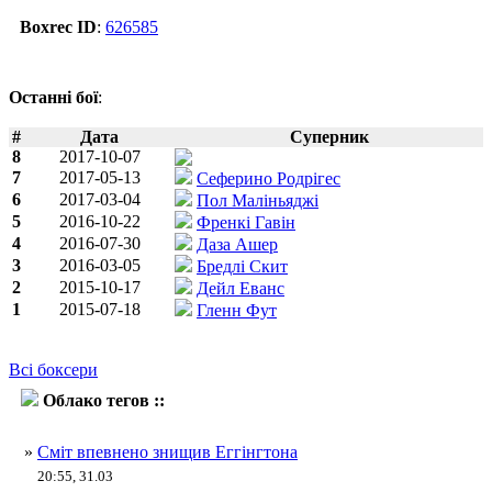
Boxrec ID
:
626585
Останні бої
:
#
Дата
Суперник
8
2017-10-07
7
2017-05-13
Сеферино Родрігес
6
2017-03-04
Пол Маліньяджі
5
2016-10-22
Френкі Гавін
4
2016-07-30
Даза Ашер
3
2016-03-05
Бредлі Скит
2
2015-10-17
Дейл Еванс
1
2015-07-18
Гленн Фут
Всі боксери
Облако тегов ::
Сем Еггінгтон
»
Сміт впевнено знищив Еггінгтона
20:55, 31.03