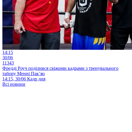
14:15
30/06
11343
Фредді Роуч поділився свіжими кадрами з тренувального
табору Менні Пак’яо
14:15, 30/06
Кадр дня
Всі новини