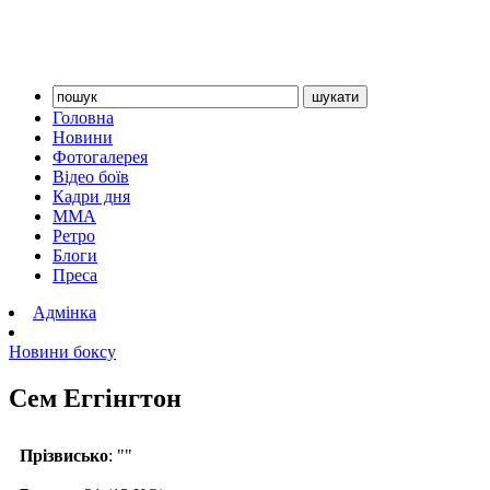
Головна
Новини
Фотогалерея
Відео боїв
Кадри дня
ММА
Ретро
Блоги
Преса
Адмінка
Новини боксу
Сем Еггінгтон
Прізвисько
: ""