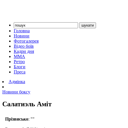
Головна
Новини
Фотогалерея
Відео боїв
Кадри дня
ММА
Ретро
Блоги
Преса
Адмінка
Новини боксу
Салатиэль Аміт
Прізвисько
: ""