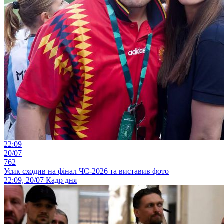
22:09
20/07
762
Усик сходив на фінал ЧС-2026 та виставив фото
22:09, 20/07
Кадр дня