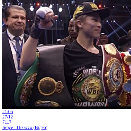
21:05
27/12
7117
Іноуе - Пікассо (Відео)