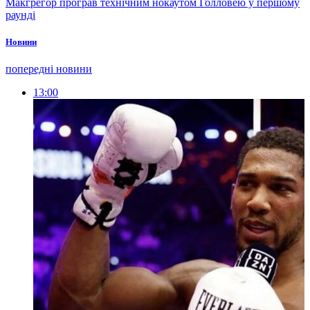
Макгрегор програв технічним нокаутом Голловею у першому
раунді
Новини
попередні новини
13:00