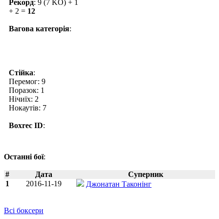
Рекорд
: 9 (7 KO) + 1
+ 2 =
12
Вагова категорія
:
Стійка
:
Перемог: 9
Поразок: 1
Нічиїх: 2
Нокаутів: 7
Boxrec ID
:
Останні бої
:
#
Дата
Суперник
1
2016-11-19
Джонатан Таконінг
Всі боксери