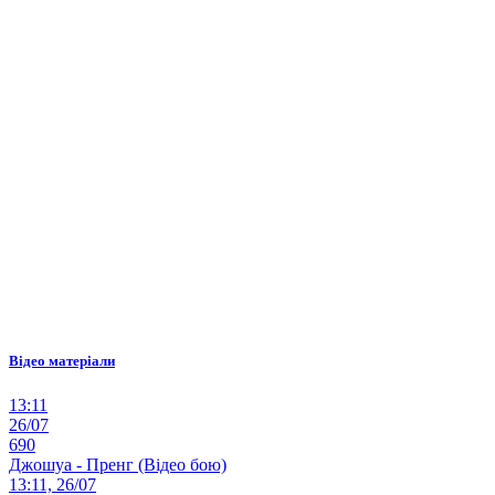
Відео матеріали
13:11
26/07
690
Джошуа - Пренг (Відео бою)
13:11, 26/07