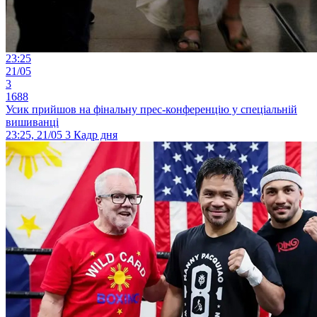
23:25
21/05
3
1688
Усик прийшов на фінальну прес-конференцію у спеціальній
вишиванці
23:25, 21/05
3
Кадр дня