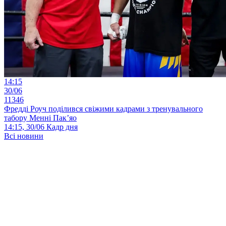
14:15
30/06
11346
Фредді Роуч поділився свіжими кадрами з тренувального
табору Менні Пак’яо
14:15, 30/06
Кадр дня
Всі новини