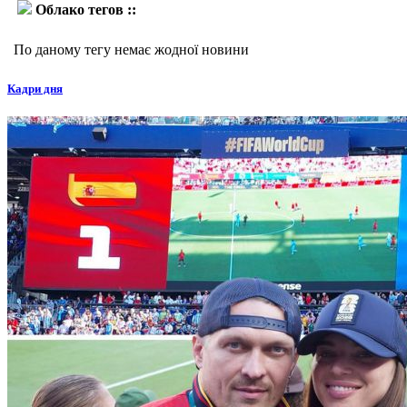
Облако тегов ::
Салатиэль Аміт
По даному тегу немає жодної новини
Кадри дня