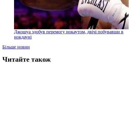
Джошуа здобув перемогу нокаутом, двічі побувавши в
нокдауні
Більше новин
Читайте також