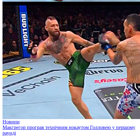
Новини
Макгрегор програв технічним нокаутом Голловею у першому
раунді