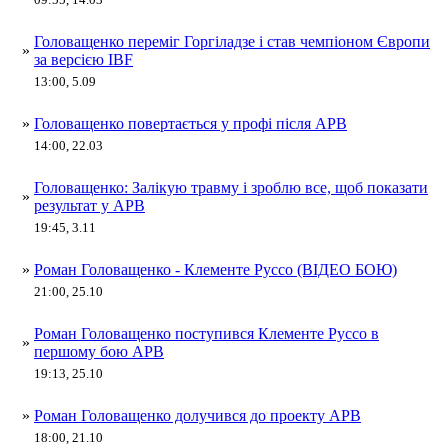
Головащенко переміг Горгіладзе і став чемпіоном Європи
»
за версією IBF
13:00, 5.09
»
Головащенко повертається у профі після АРВ
14:00, 22.03
Головащенко: Залікую травму і зроблю все, щоб показати
»
результат у АРВ
19:45, 3.11
»
Роман Головащенко - Клементе Руссо (ВІДЕО БОЮ)
21:00, 25.10
Роман Головащенко поступився Клементе Руссо в
»
першому бою АРВ
19:13, 25.10
»
Роман Головащенко долучився до проекту АРВ
18:00, 21.10