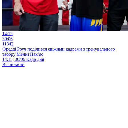
14:15
30/06
11342
Фредді Роуч поділився свіжими кадрами з тренувального
табору Менні Пак’яо
14:15, 30/06
Кадр дня
Всі новини