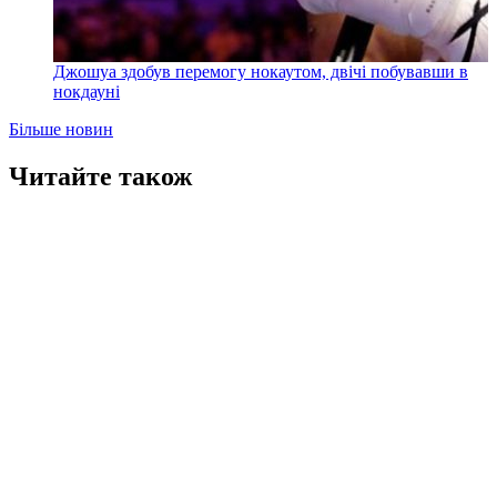
Джошуа здобув перемогу нокаутом, двічі побувавши в
нокдауні
Більше новин
Читайте також