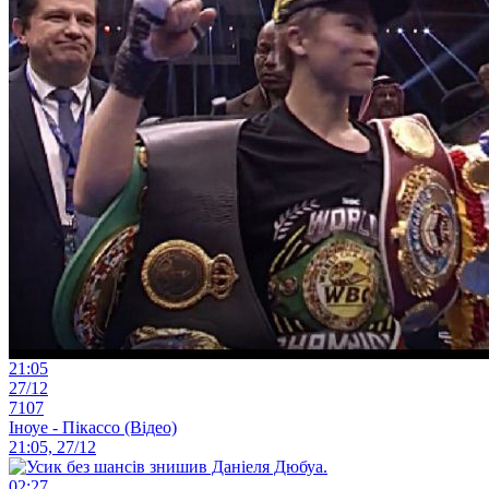
21:05
27/12
7107
Іноуе - Пікассо (Відео)
21:05, 27/12
02:27