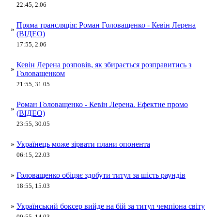
22:45, 2.06
Пряма трансляція: Роман Головащенко - Кевін Лерена
»
(ВІДЕО)
17:55, 2.06
Кевін Лерена розповів, як збирається розправитись з
»
Головащенком
21:55, 31.05
Роман Головащенко - Кевін Лерена. Ефектне промо
»
(ВІДЕО)
23:55, 30.05
»
Українець може зірвати плани опонента
06:15, 22.03
»
Головащенко обіцяє здобути титул за шість раундів
18:55, 15.03
»
Український боксер вийде на бій за титул чемпіона світу
09:55, 14.03