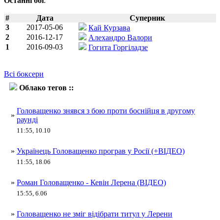
Останні бої
:
#
Дата
Суперник
3
2017-05-06
Кай Курзава
2
2016-12-17
Алехандро Валори
1
2016-09-03
Гогита Горгіладзе
Всі боксери
Облако тегов ::
Роман Головащенко
Головащенко знявся з бою проти боснійця в другому
»
раунді
11:55, 10.10
»
Українець Головащенко програв у Росії (+ВІДЕО)
11:55, 18.06
»
Роман Головащенко - Кевін Лерена (ВІДЕО)
15:55, 6.06
»
Головащенко не зміг відібрати титул у Лерени