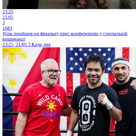
23:25
21/05
3
1683
Усик прийшов на фінальну прес-конференцію у спеціальній
вишиванці
23:25, 21/05
3
Кадр дня