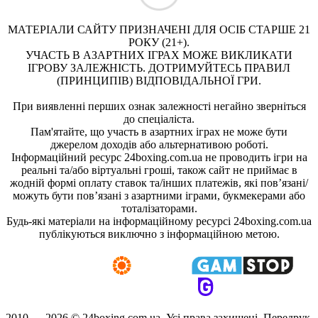
МАТЕРІАЛИ САЙТУ ПРИЗНАЧЕНІ ДЛЯ ОСІБ СТАРШЕ 21
РОКУ (21+).
УЧАСТЬ В АЗАРТНИХ ІГРАХ МОЖЕ ВИКЛИКАТИ
ІГРОВУ ЗАЛЕЖНІСТЬ. ДОТРИМУЙТЕСЬ ПРАВИЛ
(ПРИНЦИПІВ) ВІДПОВІДАЛЬНОЇ ГРИ.
При виявленні перших ознак залежності негайно зверніться
до спеціаліста.
Пам'ятайте, що участь в азартних іграх не може бути
джерелом доходів або альтернативою роботі.
Інформаційний ресурс 24boxing.com.ua не проводить ігри на
реальні та/або віртуальні гроші, також сайт не приймає в
жодній формі оплату ставок та/інших платежів, які пов’язані/
можуть бути пов’язані з азартними іграми, букмекерами або
тоталізаторами.
Будь-які матеріали на інформаційному ресурсі 24boxing.com.ua
публікуються виключно з інформаційною метою.
2010 — 2026 ©
24boxing.com.ua.
Усi права захищенi. Передрук