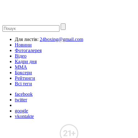
Для листів:
24boxing@gmail.com
Новини
Фотогалерея
Відео
Кадри дня
ММА
Боксери
Рейтинги
Всі теги
facebook
twitter
google
vkontakte