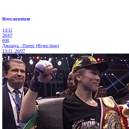
Відео матеріали
13:11
26/07
690
Джошуа - Пренг (Відео бою)
13:11, 26/07