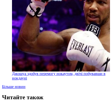
Джошуа здобув перемогу нокаутом, двічі побувавши в
нокдауні
Більше новин
Читайте також