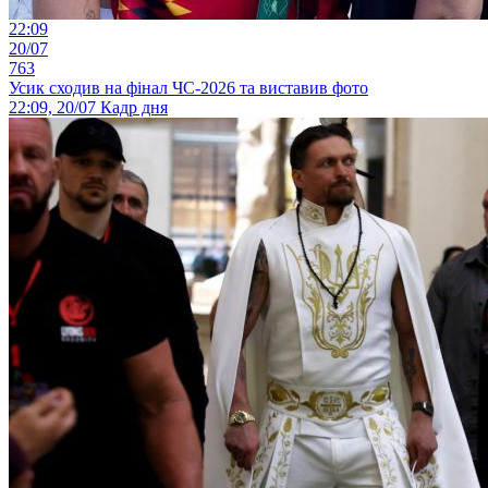
22:09
20/07
763
Усик сходив на фінал ЧС-2026 та виставив фото
22:09, 20/07
Кадр дня