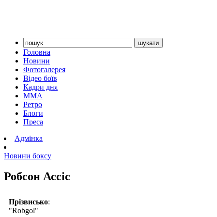
Головна
Новини
Фотогалерея
Відео боїв
Кадри дня
ММА
Ретро
Блоги
Преса
Адмінка
Новини боксу
Робсон Ассіс
Прізвисько
:
"Robgol"