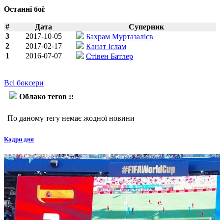
Останні бої
:
#
Дата
Суперник
3
2017-10-05
Бахрам Муртазалієв
2
2017-02-17
Канат Іслам
1
2016-07-07
Стівен Батлер
Всі боксери
Облако тегов ::
Робсон Ассіс
По даному тегу немає жодної новини
Кадри дня