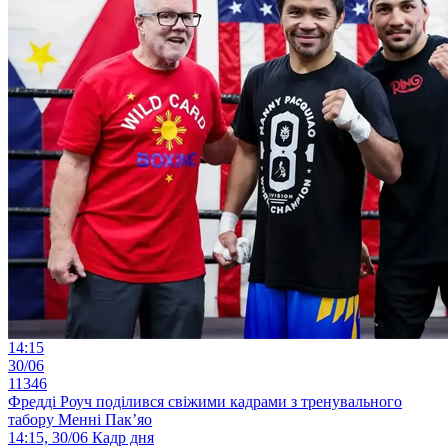
14:15
30/06
11346
Фредді Роуч поділився свіжими кадрами з тренувального
табору Менні Пак’яо
14:15, 30/06
Кадр дня