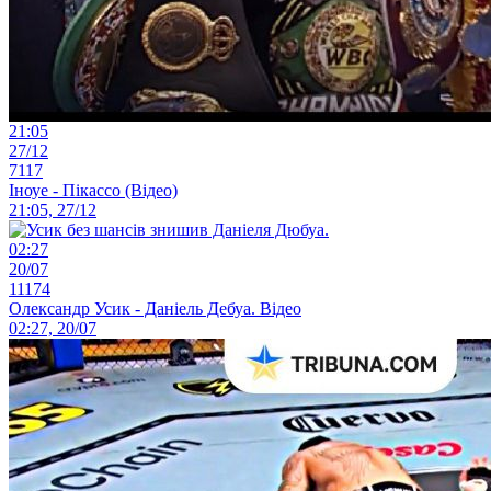
21:05
27/12
7117
Іноуе - Пікассо (Відео)
21:05, 27/12
02:27
20/07
11174
Олександр Усик - Даніель Дебуа. Відео
02:27, 20/07