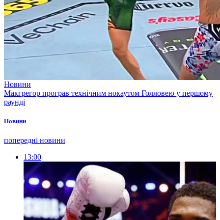
Новини
Макгрегор програв технічним нокаутом Голловею у першому
раунді
Новини
попередні новини
13:00