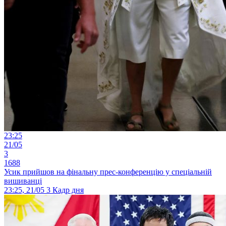
23:25
21/05
3
1688
Усик прийшов на фінальну прес-конференцію у спеціальній
вишиванці
23:25, 21/05
3
Кадр дня