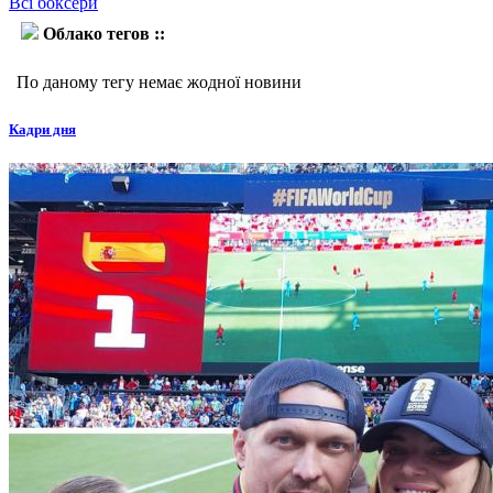
Всі боксери
Облако тегов ::
Річмонд Джарбенг
По даному тегу немає жодної новини
Кадри дня