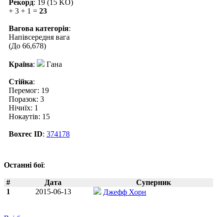
Рекорд
: 19 (15 KO)
+ 3 + 1 =
23
Вагова категорія
:
Напівсередня вага
(До 66,678)
Країна
:
Гана
Стійка
:
Перемог: 19
Поразок: 3
Нічиїх: 1
Нокаутів: 15
Boxrec ID
:
374178
Останні бої
:
#
Дата
Суперник
1
2015-06-13
Джефф Хорн