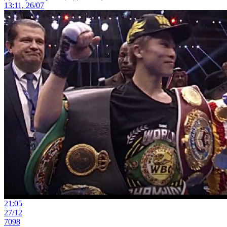
13:11, 26/07
21:05
27/12
7098