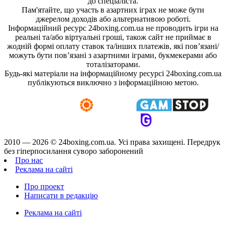
до спеціаліста.
Пам'ятайте, що участь в азартних іграх не може бути
джерелом доходів або альтернативою роботі.
Інформаційний ресурс 24boxing.com.ua не проводить ігри на
реальні та/або віртуальні гроші, також сайт не приймає в
жодній формі оплату ставок та/інших платежів, які пов’язані/
можуть бути пов’язані з азартними іграми, букмекерами або
тоталізаторами.
Будь-які матеріали на інформаційному ресурсі 24boxing.com.ua
публікуються виключно з інформаційною метою.
2010 — 2026 ©
24boxing.com.ua.
Усi права захищенi. Передрук
без гіперпосилання суворо заборонений
Про нас
Реклама на сайті
Про проект
Написати в редакцію
Реклама на сайті