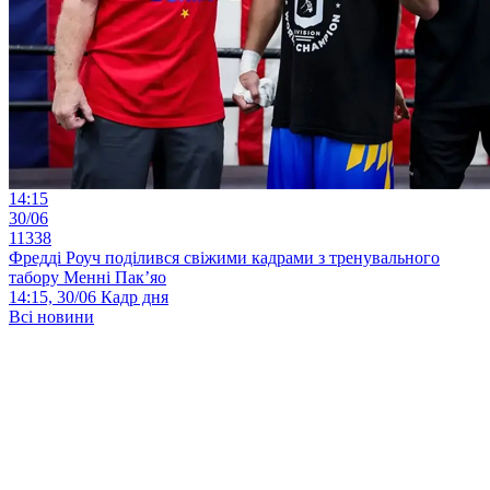
14:15
30/06
11338
Фредді Роуч поділився свіжими кадрами з тренувального
табору Менні Пак’яо
14:15, 30/06
Кадр дня
Всі новини