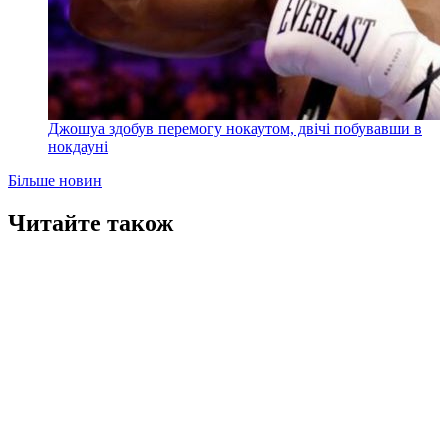
Джошуа здобув перемогу нокаутом, двічі побувавши в
нокдауні
Більше новин
Читайте також