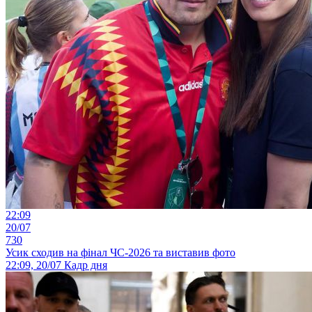
22:09
20/07
730
Усик сходив на фінал ЧС-2026 та виставив фото
22:09, 20/07
Кадр дня