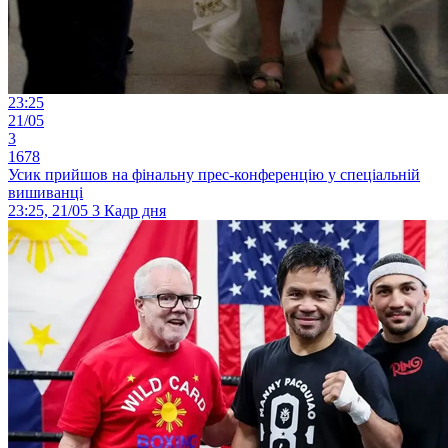
23:25
21/05
3
1678
Усик прийшов на фінальну прес-конференцію у спеціальній
вишиванці
23:25, 21/05
3
Кадр дня