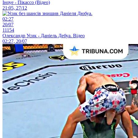
Іноуе - Пікассо (Відео)
21:05, 27/12
02:27
20/07
11154
Олександр Усик - Даніель Дебуа. Відео
02:27, 20/07