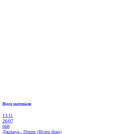
Відео матеріали
13:11
26/07
668
Джошуа - Пренг (Відео бою)