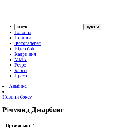
Головна
Новини
Фотогалерея
Відео боїв
Кадри дня
ММА
Ретро
Блоги
Преса
Адмінка
Новини боксу
Річмонд Джарбенг
Прізвисько
: ""