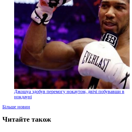
Джошуа здобув перемогу нокаутом, двічі побувавши в
нокдауні
Більше новин
Читайте також