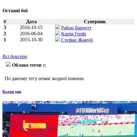
Останні бої
:
#
Дата
Суперник
3
2016-10-15
Райан Барнетт
2
2016-06-04
Карім Герфі
1
2015-10-30
Стефан Жамуй
Всі боксери
Облако тегов ::
Райан Фарраг
По даному тегу немає жодної новини
Кадри дня