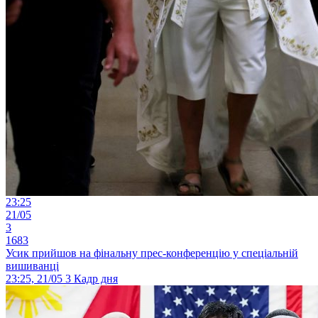
23:25
21/05
3
1683
Усик прийшов на фінальну прес-конференцію у спеціальній
вишиванці
23:25, 21/05
3
Кадр дня