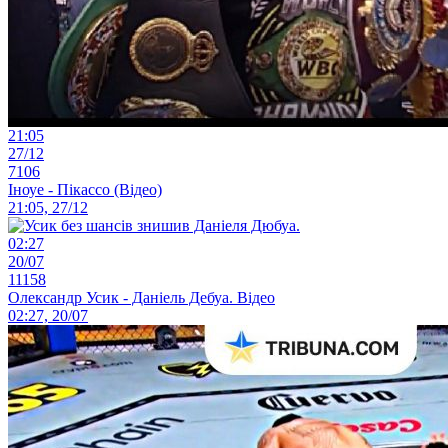
21:05
27/12
7106
Іноуе - Пікассо (Відео)
21:05, 27/12
02:27
20/07
11158
Олександр Усик - Даніель Дебуа. Відео
02:27, 20/07