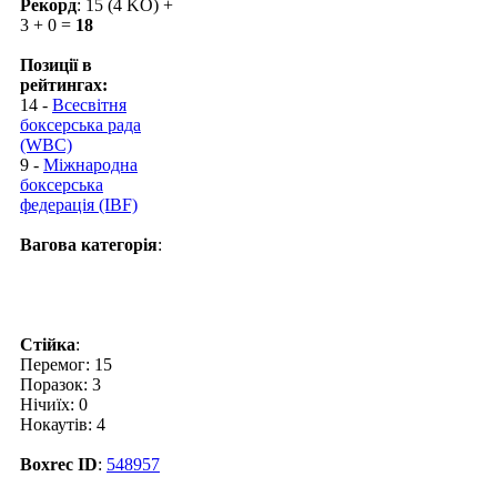
Рекорд
: 15 (4 KO) +
3 + 0 =
18
Позиції в
рейтингах:
14 -
Всесвітня
боксерська рада
(WBC)
9 -
Міжнародна
боксерська
федерація (IBF)
Вагова категорія
:
Стійка
:
Перемог: 15
Поразок: 3
Нічиїх: 0
Нокаутів: 4
Boxrec ID
:
548957