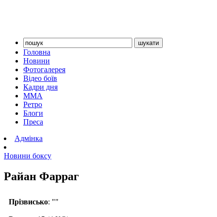
Головна
Новини
Фотогалерея
Відео боїв
Кадри дня
ММА
Ретро
Блоги
Преса
Адмінка
Новини боксу
Райан Фарраг
Прізвисько
: ""