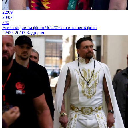
22:09
20/07
740
Усик сходив на фінал ЧС-2026 та виставив фото
22:09, 20/07
Кадр дня