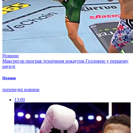
Новини
Макгрегор програв технічним нокаутом Голловею у першому
раунді
Новини
попередні новини
13:00