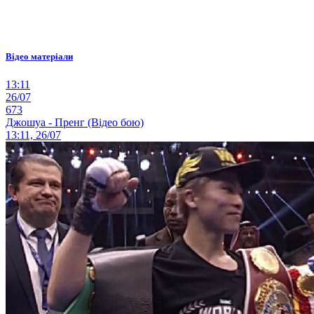
Відео матеріали
13:11
26/07
673
Джошуа - Пренг (Відео бою)
13:11, 26/07