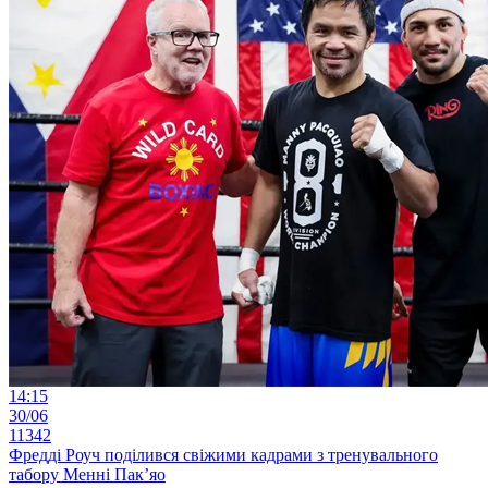
14:15
30/06
11342
Фредді Роуч поділився свіжими кадрами з тренувального
табору Менні Пак’яо