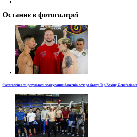
Останнє в фотогалереї
Фотогалерея та результати зважування боксерів вечора боксу Top Boxing Generation 