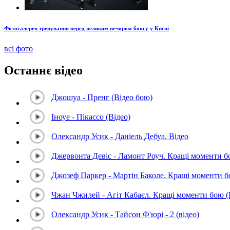
Фотогалерея тренування перед великим вечором боксу у Києві
всі фото
Останнє відео
Джошуа - Пренг (Відео бою)
Іноуе - Пікассо (Відео)
Олександр Усик - Даніель Дебуа. Відео
Джервонта Девіс - Ламонт Роуч. Кращі моменти 
Джозеф Паркер - Мартін Баколе. Кращі моменти 
Чжан Чжилей - Агіт Кабаєл. Кращі моменти бою 
Олександр Усик - Тайсон Ф'юрі - 2 (відео)