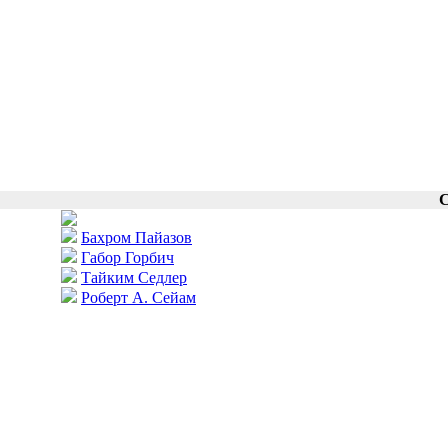
С
Бахром Пайазов
Габор Горбич
Тайким Седлер
Роберт А. Сейам