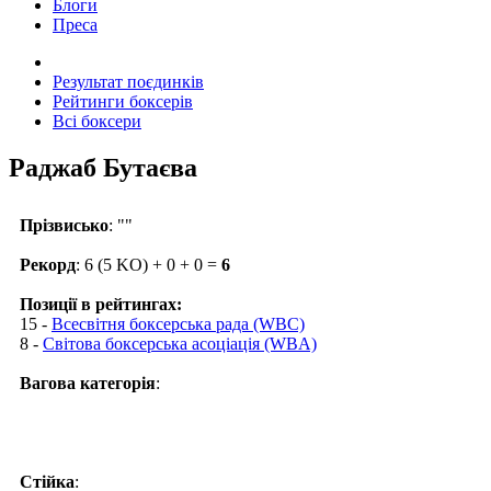
Блоги
Преса
Результат поєдинків
Рейтинги боксерів
Всі боксери
Раджаб Бутаєва
Прізвисько
: ""
Рекорд
: 6 (5 KO) + 0 + 0 =
6
Позиції в рейтингах:
15 -
Всесвітня боксерська рада (WBC)
8 -
Світова боксерська асоціація (WBA)
Вагова категорія
:
Стійка
: