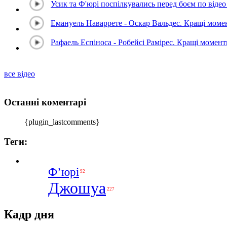
Усик та Ф'юрі поспілкувались перед боєм по відео 
Емануель Наваррете - Оскар Вальдес. Кращі мом
Рафаель Еспіноса - Робейсі Рамірес. Кращі момен
все відео
Останні коментарі
{plugin_lastcomments}
Теги:
Ф’юрі
92
Джошуа
227
Кадр дня