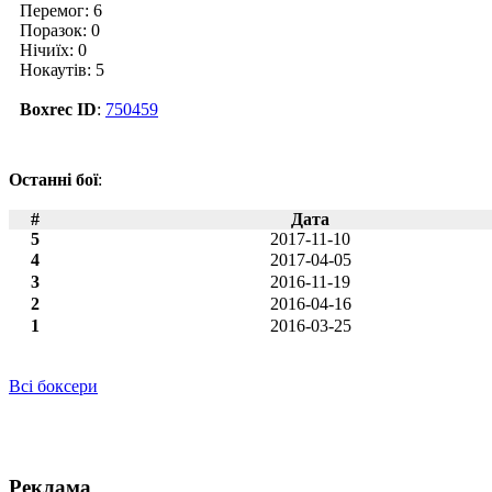
Перемог: 6
Поразок: 0
Нічиїх: 0
Нокаутів: 5
Boxrec ID
:
750459
Останні бої
:
#
Дата
5
2017-11-10
4
2017-04-05
3
2016-11-19
2
2016-04-16
1
2016-03-25
Всі боксери
Новини по Раджаб Бутаєва
Реклама