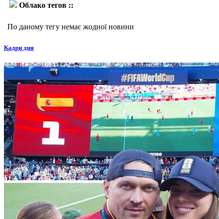
Облако тегов ::
Патрік Буа
По даному тегу немає жодної новини
Кадри дня