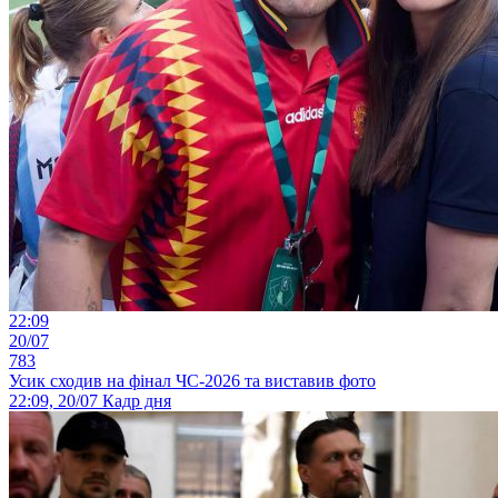
22:09
20/07
783
Усик сходив на фінал ЧС-2026 та виставив фото
22:09, 20/07
Кадр дня