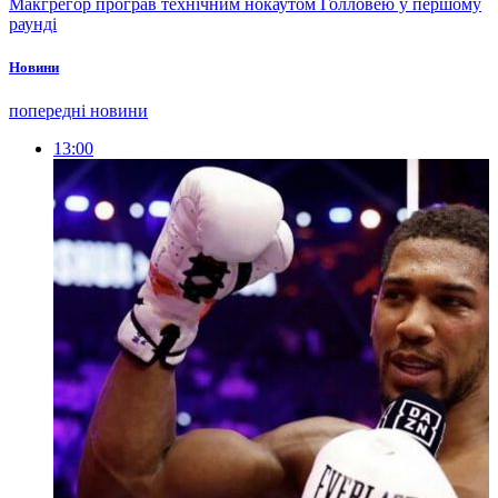
Макгрегор програв технічним нокаутом Голловею у першому
раунді
Новини
попередні новини
13:00