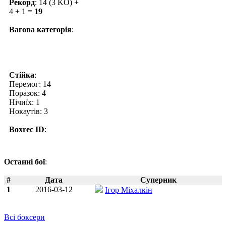
Рекорд
: 14 (3 KO) +
4 + 1 =
19
Вагова категорія
:
Стійка
:
Перемог: 14
Поразок: 4
Нічиїх: 1
Нокаутів: 3
Boxrec ID
:
Останні бої
:
#
Дата
Суперник
1
2016-03-12
Ігор Міхалкін
Всі боксери