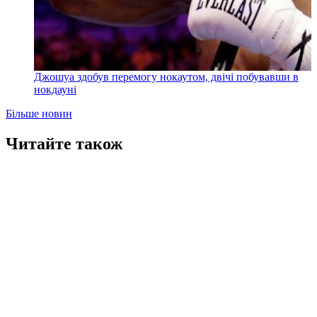
Джошуа здобув перемогу нокаутом, двічі побувавши в
нокдауні
Більше новин
Читайте також