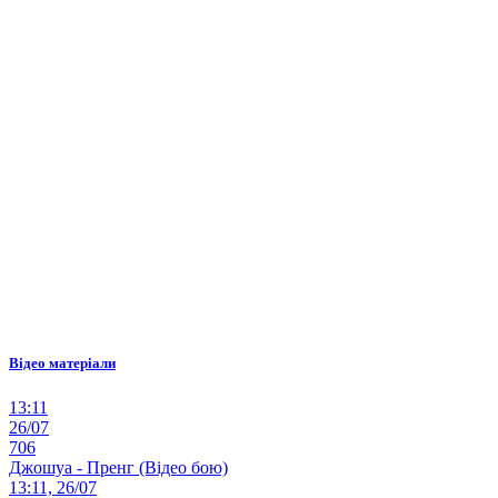
Відео матеріали
13:11
26/07
706
Джошуа - Пренг (Відео бою)
13:11, 26/07