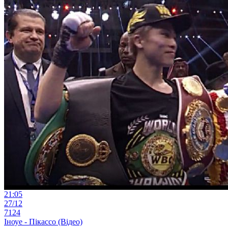
21:05
27/12
7124
Іноуе - Пікассо (Відео)