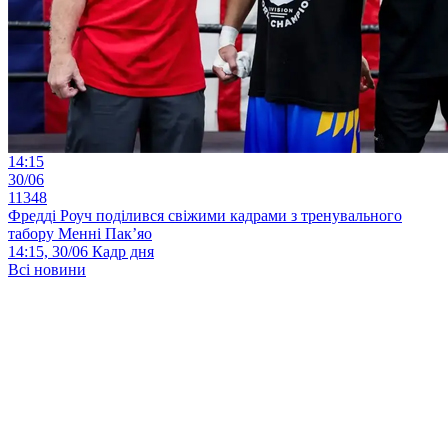
14:15
30/06
11348
Фредді Роуч поділився свіжими кадрами з тренувального
табору Менні Пак’яо
14:15, 30/06
Кадр дня
Всі новини