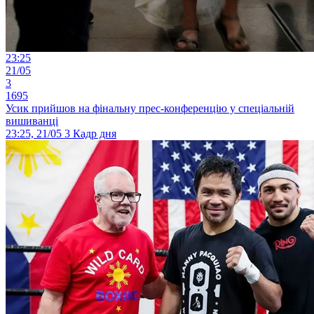
23:25
21/05
3
1695
Усик прийшов на фінальну прес-конференцію у спеціальній
вишиванці
23:25, 21/05
3
Кадр дня