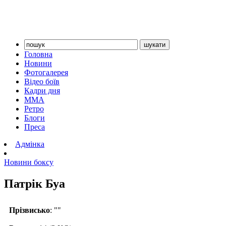
Головна
Новини
Фотогалерея
Відео боїв
Кадри дня
ММА
Ретро
Блоги
Преса
Адмінка
Новини боксу
Патрік Буа
Прізвисько
: ""