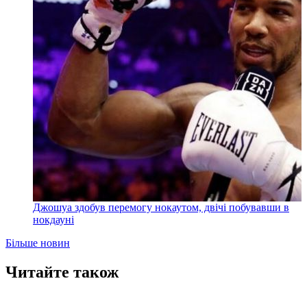
Джошуа здобув перемогу нокаутом, двічі побувавши в
нокдауні
Більше новин
Читайте також