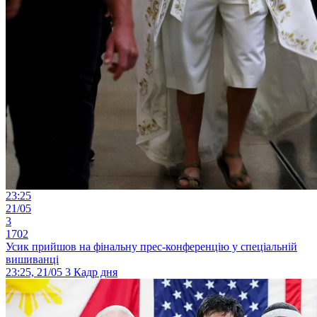
23:25
21/05
3
1702
Усик прийшов на фінальну прес-конференцію у спеціальній
вишиванці
23:25, 21/05
3
Кадр дня