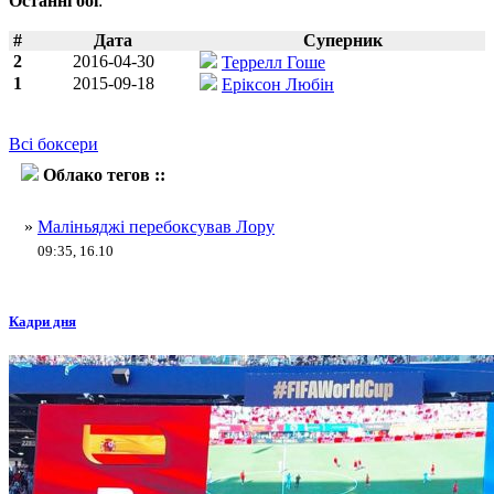
Останні бої
:
#
Дата
Суперник
2
2016-04-30
Террелл Гоше
1
2015-09-18
Еріксон Любін
Всі боксери
Облако тегов ::
Орландо Лора
»
Маліньяджі перебоксував Лору
09:35, 16.10
Кадри дня