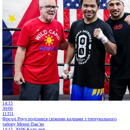
14:15
30/06
11351
Фредді Роуч поділився свіжими кадрами з тренувального
табору Менні Пак’яо
14:15, 30/06
Кадр дня