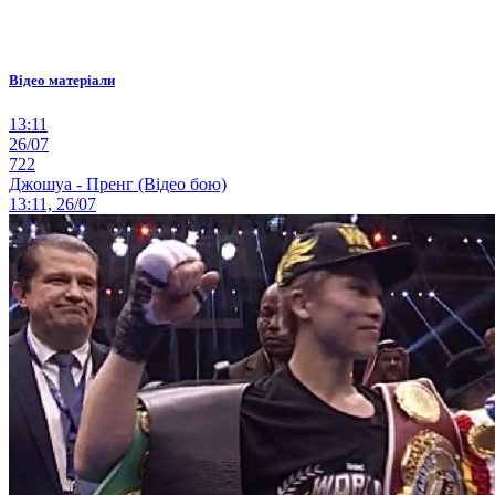
Відео матеріали
13:11
26/07
722
Джошуа - Пренг (Відео бою)
13:11, 26/07