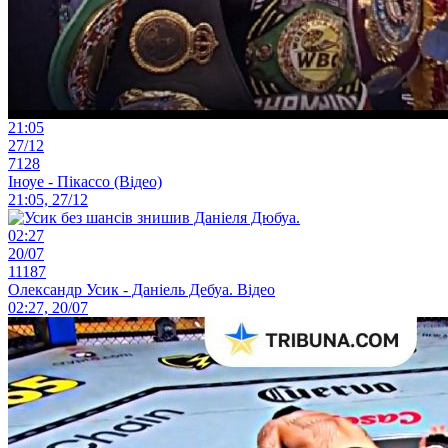
21:05
27/12
7128
Іноуе - Пікассо (Відео)
21:05, 27/12
02:27
20/07
11187
Олександр Усик - Даніель Дебуа. Відео
02:27, 20/07