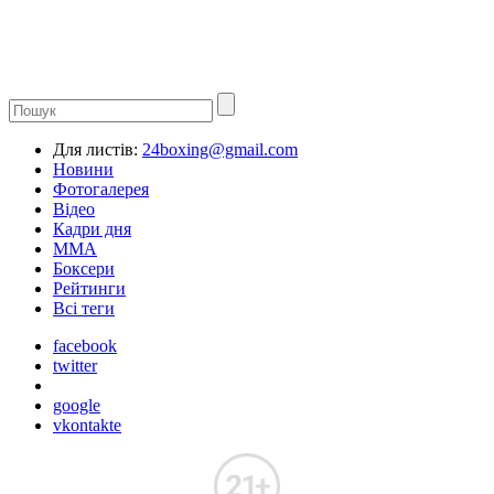
Для листів:
24boxing@gmail.com
Новини
Фотогалерея
Відео
Кадри дня
ММА
Боксери
Рейтинги
Всі теги
facebook
twitter
google
vkontakte