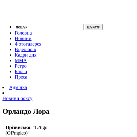
Головна
Новини
Фотогалерея
Відео боїв
Кадри дня
ММА
Ретро
Блоги
Преса
Адмінка
Новини боксу
Орландо Лора
Прізвисько
: "L?tigo
(Ol?mpico)"