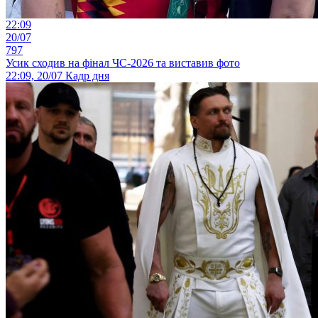
22:09
20/07
797
Усик сходив на фінал ЧС-2026 та виставив фото
22:09, 20/07
Кадр дня