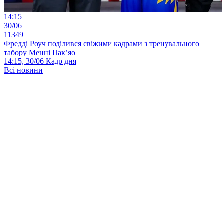
14:15
30/06
11349
Фредді Роуч поділився свіжими кадрами з тренувального
табору Менні Пак’яо
14:15, 30/06
Кадр дня
Всі новини