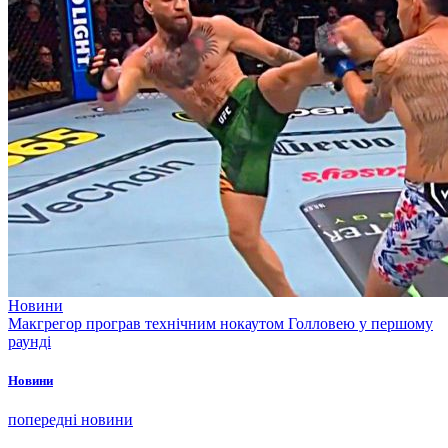
Новини
Макгрегор програв технічним нокаутом Голловею у першому
раунді
Новини
попередні новини