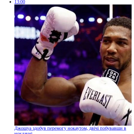
13:00
Джошуа здобув перемогу нокаутом, двічі побувавши в
нокдауні