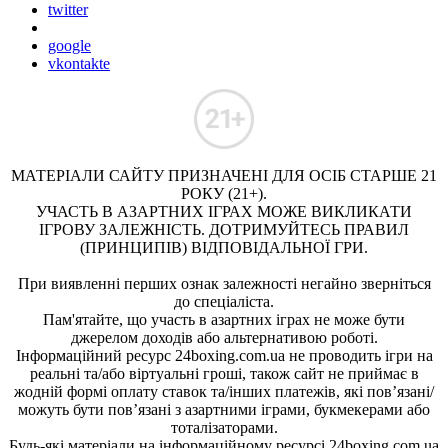
twitter
google
vkontakte
МАТЕРІАЛИ САЙТУ ПРИЗНАЧЕНІ ДЛЯ ОСІБ СТАРШЕ 21
РОКУ (21+).
УЧАСТЬ В АЗАРТНИХ ІГРАХ МОЖЕ ВИКЛИКАТИ
ІГРОВУ ЗАЛЕЖНІСТЬ. ДОТРИМУЙТЕСЬ ПРАВИЛ
(ПРИНЦИПІВ) ВІДПОВІДАЛЬНОЇ ГРИ.
При виявленні перших ознак залежності негайно зверніться
до спеціаліста.
Пам'ятайте, що участь в азартних іграх не може бути
джерелом доходів або альтернативою роботі.
Інформаційний ресурс 24boxing.com.ua не проводить ігри на
реальні та/або віртуальні гроші, також сайт не приймає в
жодній формі оплату ставок та/інших платежів, які пов’язані/
можуть бути пов’язані з азартними іграми, букмекерами або
тоталізаторами.
Будь-які матеріали на інформаційному ресурсі 24boxing.com.ua