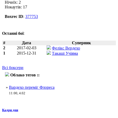
Нічиїх: 2
Нокаутів: 17
Boxrec ID
:
377753
Останні бої
:
#
Дата
Суперник
2
2017-02-03
Фелікс Вердехо
1
2015-12-31
Такаші Учіяма
Всі боксери
Облако тегов ::
Олівер Флорес
»
Вардехо переміг Флореса
11:00, 4.02
Кадри дня