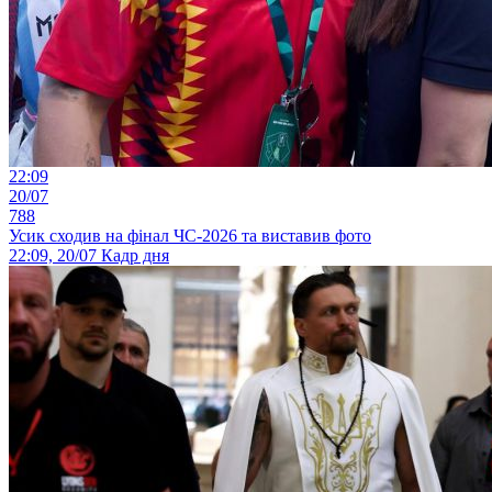
22:09
20/07
788
Усик сходив на фінал ЧС-2026 та виставив фото
22:09, 20/07
Кадр дня