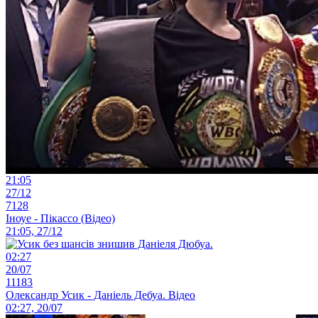
21:05
27/12
7128
Іноуе - Пікассо (Відео)
21:05, 27/12
02:27
20/07
11183
Олександр Усик - Даніель Дебуа. Відео
02:27, 20/07