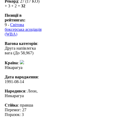
Рекорд
: 27 (17 KO)
+ 3 + 2 =
32
Позиції в
рейтингах:
9 -
Світова
боксерська асоціація
(WBA)
Вагова категорія
:
Друга напівлегка
вага (До 58,967)
Країна
:
Нікарагуа
Дата народження
:
1991-08-14
Народився
: Леон,
Никарагуа
Стійка
: правша
Перемог: 27
Поразок: 3