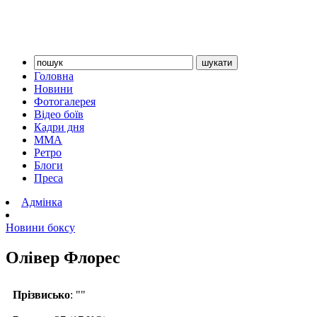
Головна
Новини
Фотогалерея
Відео боїв
Кадри дня
ММА
Ретро
Блоги
Преса
Адмінка
Новини боксу
Олівер Флорес
Прізвисько
: ""