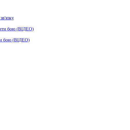
зв'язку
енти бою (ВІДЕО)
ти бою (ВІДЕО)