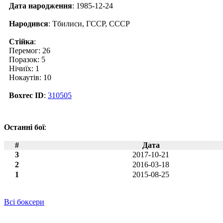
Дата народження
: 1985-12-24
Народився
: Тбилиси, ГССР, СССР
Стійка
:
Перемог: 26
Поразок: 5
Нічиїх: 1
Нокаутів: 10
Boxrec ID
:
310505
Останні бої
:
#
Дата
3
2017-10-21
2
2016-03-18
1
2015-08-25
Всі боксери
Новини по Олександр Міскіртчян