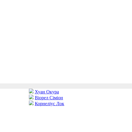
Хуан Окура
Віорел Сіміон
Корнеліус Лок