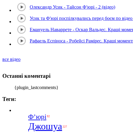
Олександр Усик - Тайсон Ф'юрі - 2 (відео)
Усик та Ф'юрі поспілкувались перед боєм по відео 
Емануель Наваррете - Оскар Вальдес. Кращі мом
Рафаель Еспіноса - Робейсі Рамірес. Кращі момен
все відео
Останні коментарі
{plugin_lastcomments}
Теги:
Ф’юрі
92
Джошуа
227