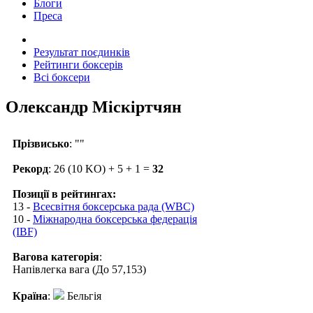
Блоги
Преса
Результат поєдинків
Рейтинги боксерів
Всі боксери
Олександр Міскіртчян
Прізвисько
: ""
Рекорд
: 26 (10 KO) + 5 + 1 =
32
Позиції в рейтингах:
13 -
Всесвітня боксерська рада (WBC)
10 -
Міжнародна боксерська федерація
(IBF)
Вагова категорія
:
Напівлегка вага (До 57,153)
Країна
:
Бельгія