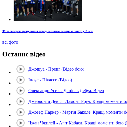
Фотогалерея тренування перед великим вечором боксу у Києві
всі фото
Останнє відео
Джошуа - Пренг (Відео бою)
Іноуе - Пікассо (Відео)
Олександр Усик - Даніель Дебуа. Відео
Джервонта Девіс - Ламонт Роуч. Кращі моменти 
Джозеф Паркер - Мартін Баколе. Кращі моменти 
Чжан Чжилей - Агіт Кабаєл. Кращі моменти бою 