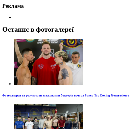
Реклама
Останнє в фотогалереї
Фотогалерея та результати зважування боксерів вечора боксу Top Boxing Generation 