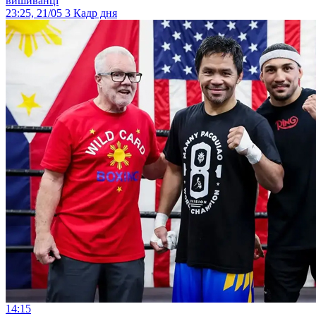
вишиванці
23:25, 21/05
3
Кадр дня
14:15