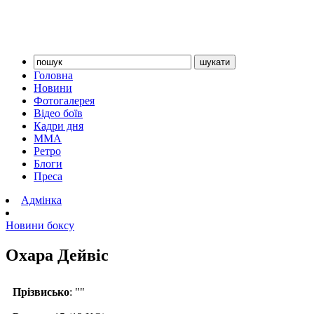
Головна
Новини
Фотогалерея
Відео боїв
Кадри дня
ММА
Ретро
Блоги
Преса
Адмінка
Новини боксу
Охара Дейвіс
Прізвисько
: ""