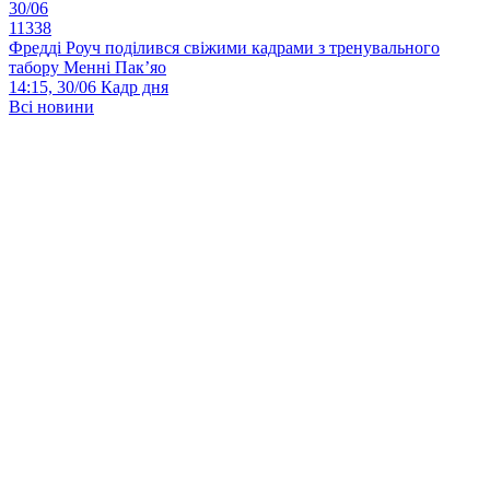
30/06
11338
Фредді Роуч поділився свіжими кадрами з тренувального
табору Менні Пак’яо
14:15, 30/06
Кадр дня
Всі новини