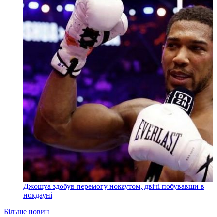
Джошуа здобув перемогу нокаутом, двічі побувавши в
нокдауні
Більше новин