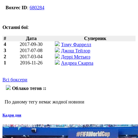
Boxrec ID
:
680284
Останні бої
:
#
Дата
Суперник
4
2017-09-30
Тому Фаррелл
3
2017-07-08
Джош Тейлор
2
2017-03-04
Деррі Метьюз
1
2016-11-26
Андреа Скарпа
Всі боксери
Облако тегов ::
Охара Дейвіс
По даному тегу немає жодної новини
Кадри дня