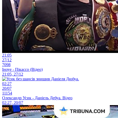
21:05
27/12
7098
Іноуе - Пікассо (Відео)
21:05, 27/12
02:27
20/07
11154
Олександр Усик - Даніель Дебуа. Відео
02:27, 20/07