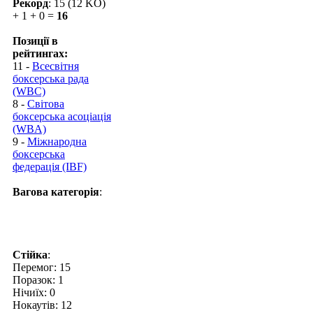
Рекорд
: 15 (12 KO)
+ 1 + 0 =
16
Позиції в
рейтингах:
11 -
Всесвітня
боксерська рада
(WBC)
8 -
Світова
боксерська асоціація
(WBA)
9 -
Міжнародна
боксерська
федерація (IBF)
Вагова категорія
:
Стійка
:
Перемог: 15
Поразок: 1
Нічиїх: 0
Нокаутів: 12