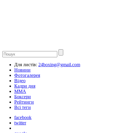
Для листів:
24boxing@gmail.com
Новини
Фотогалерея
Відео
Кадри дня
ММА
Боксери
Рейтинги
Всі теги
facebook
twitter