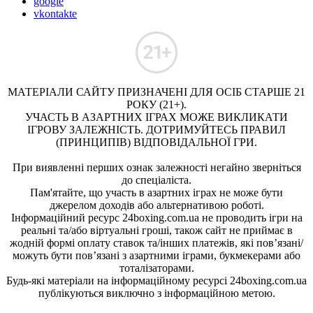
google
vkontakte
МАТЕРІАЛИ САЙТУ ПРИЗНАЧЕНІ ДЛЯ ОСІБ СТАРШЕ 21
РОКУ (21+).
УЧАСТЬ В АЗАРТНИХ ІГРАХ МОЖЕ ВИКЛИКАТИ
ІГРОВУ ЗАЛЕЖНІСТЬ. ДОТРИМУЙТЕСЬ ПРАВИЛ
(ПРИНЦИПІВ) ВІДПОВІДАЛЬНОЇ ГРИ.
При виявленні перших ознак залежності негайно зверніться
до спеціаліста.
Пам'ятайте, що участь в азартних іграх не може бути
джерелом доходів або альтернативою роботі.
Інформаційний ресурс 24boxing.com.ua не проводить ігри на
реальні та/або віртуальні гроші, також сайт не приймає в
жодній формі оплату ставок та/інших платежів, які пов’язані/
можуть бути пов’язані з азартними іграми, букмекерами або
тоталізаторами.
Будь-які матеріали на інформаційному ресурсі 24boxing.com.ua
публікуються виключно з інформаційною метою.