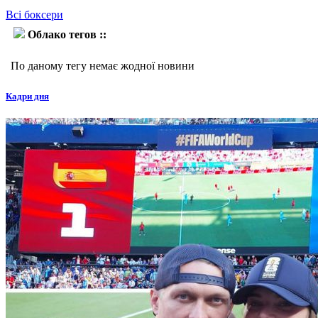
Всі боксери
Облако тегов ::
Норберто Хіменес
По даному тегу немає жодної новини
Кадри дня