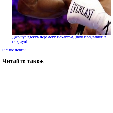
Джошуа здобув перемогу нокаутом, двічі побувавши в
нокдауні
Більше новин
Читайте також