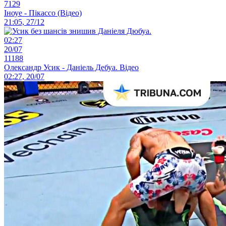
7129
Іноуе - Пікассо (Відео)
21:05, 27/12
02:27
20/07
11188
Олександр Усик - Даніель Дебуа. Відео
02:27, 20/07