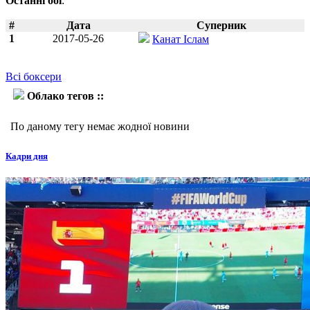
Останні бої
:
#
Дата
Суперник
1
2017-05-26
Канат Іслам
Всі боксери
Облако тегов ::
Норберто Гонсалес
По даному тегу немає жодної новини
Кадри дня