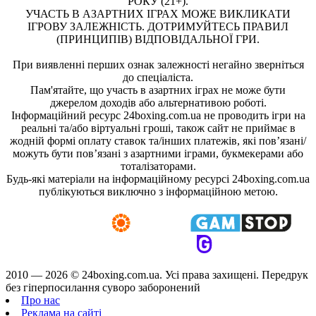
РОКУ (21+).
УЧАСТЬ В АЗАРТНИХ ІГРАХ МОЖЕ ВИКЛИКАТИ
ІГРОВУ ЗАЛЕЖНІСТЬ. ДОТРИМУЙТЕСЬ ПРАВИЛ
(ПРИНЦИПІВ) ВІДПОВІДАЛЬНОЇ ГРИ.
При виявленні перших ознак залежності негайно зверніться
до спеціаліста.
Пам'ятайте, що участь в азартних іграх не може бути
джерелом доходів або альтернативою роботі.
Інформаційний ресурс 24boxing.com.ua не проводить ігри на
реальні та/або віртуальні гроші, також сайт не приймає в
жодній формі оплату ставок та/інших платежів, які пов’язані/
можуть бути пов’язані з азартними іграми, букмекерами або
тоталізаторами.
Будь-які матеріали на інформаційному ресурсі 24boxing.com.ua
публікуються виключно з інформаційною метою.
2010 — 2026 ©
24boxing.com.ua.
Усi права захищенi. Передрук
без гіперпосилання суворо заборонений
Про нас
Реклама на сайті