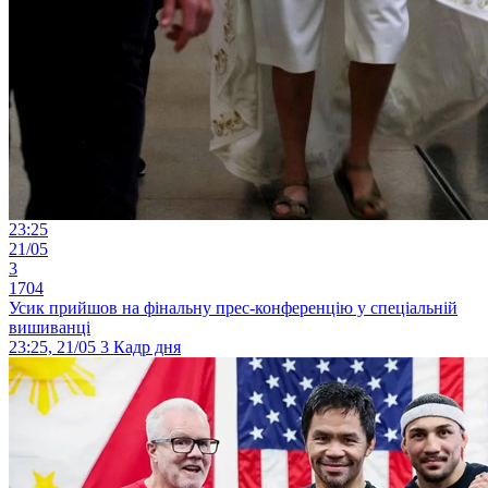
23:25
21/05
3
1704
Усик прийшов на фінальну прес-конференцію у спеціальній
вишиванці
23:25, 21/05
3
Кадр дня