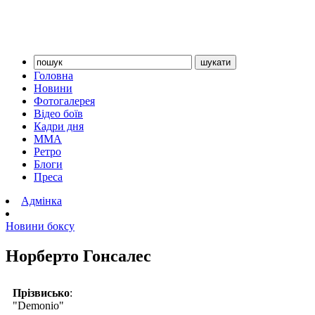
Головна
Новини
Фотогалерея
Відео боїв
Кадри дня
ММА
Ретро
Блоги
Преса
Адмінка
Новини боксу
Норберто Гонсалес
Прізвисько
:
"Demonio"