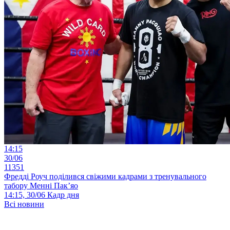
14:15
30/06
11351
Фредді Роуч поділився свіжими кадрами з тренувального
табору Менні Пак’яо
14:15, 30/06
Кадр дня
Всі новини