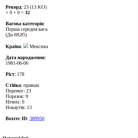
Рекорд
: 23 (13 KO)
+ 9 + 0 =
32
Вагова категорія
:
Перша середня вага
(До 69,85)
Країна
:
Мексика
Дата народження
:
1981-06-06
Ріст
: 178
Стійка
: правша
Перемог: 23
Поразок: 9
Нічиїх: 0
Нокаутів: 13
Boxrec ID
:
389950