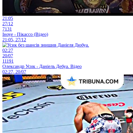
21:05
27/12
7131
Іноуе - Пікассо (Відео)
21:05, 27/12
02:27
20/07
11191
Олександр Усик - Даніель Дебуа. Відео
02:27, 20/07