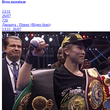
Відео матеріали
13:11
26/07
726
Джошуа - Пренг (Відео бою)
13:11, 26/07