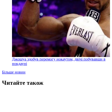
Джошуа здобув перемогу нокаутом, двічі побувавши в
нокдауні
Більше новин
Читайте також