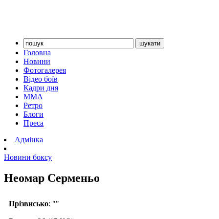
Головна
Новини
Фотогалерея
Відео боїв
Кадри дня
ММА
Ретро
Блоги
Преса
Адмінка
Новини боксу
Неомар Серменьо
Прізвисько
: ""