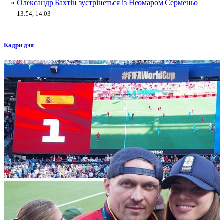
»
Олександр Бахтін зустрінеться із Неомаром Серменьо
13:54, 14.03
Кадри дня