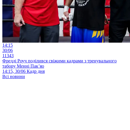
14:15
30/06
11343
Фредді Роуч поділився свіжими кадрами з тренувального
табору Менні Пак’яо
14:15, 30/06
Кадр дня
Всі новини