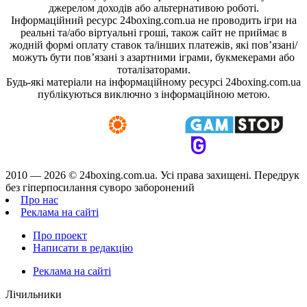
джерелом доходів або альтернативою роботі.
Інформаційний ресурс 24boxing.com.ua не проводить ігри на
реальні та/або віртуальні гроші, також сайт не приймає в
жодній формі оплату ставок та/інших платежів, які пов’язані/
можуть бути пов’язані з азартними іграми, букмекерами або
тоталізаторами.
Будь-які матеріали на інформаційному ресурсі 24boxing.com.ua
публікуються виключно з інформаційною метою.
2010 — 2026 ©
24boxing.com.ua.
Усi права захищенi. Передрук
без гіперпосилання суворо заборонений
Про нас
Реклама на сайті
Про проект
Написати в редакцію
Реклама на сайті
Лічильники