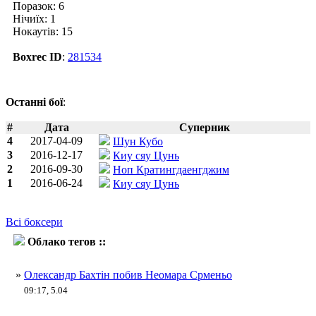
Поразок: 6
Нічиїх: 1
Нокаутів: 15
Boxrec ID
:
281534
Останні бої
:
#
Дата
Суперник
4
2017-04-09
Шун Кубо
3
2016-12-17
Киу сяу Цунь
2
2016-09-30
Ноп Кратингдаенгджим
1
2016-06-24
Киу сяу Цунь
Всі боксери
Облако тегов ::
Неомар Серменьо
»
Олександр Бахтін побив Неомара Срменьо
09:17, 5.04