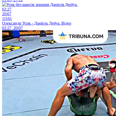
02:27
20/07
11161
Олександр Усик - Даніель Дебуа. Відео
02:27, 20/07