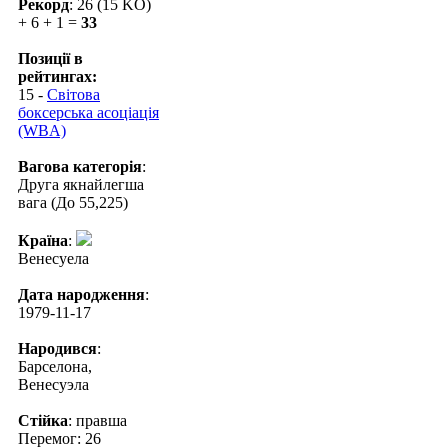
Рекорд
: 26 (15 KO)
+ 6 + 1 =
33
Позиції в
рейтингах:
15 -
Світова
боксерська асоціація
(WBA)
Вагова категорія
:
Друга якнайлегша
вага (До 55,225)
Країна
:
Венесуела
Дата народження
:
1979-11-17
Народився
:
Барселона,
Венесуэла
Стійка
: правша
Перемог: 26