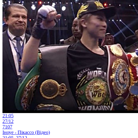
21:05
27/12
7107
Іноуе - Пікассо (Відео)
21:05, 27/12