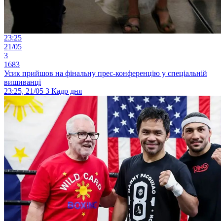
23:25
21/05
3
1683
Усик прийшов на фінальну прес-конференцію у спеціальній
вишиванці
23:25, 21/05
3
Кадр дня