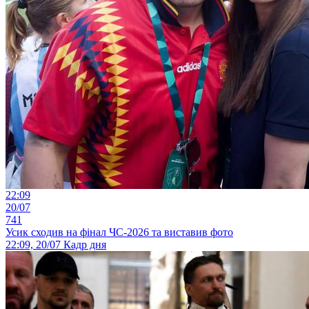
22:09
20/07
741
Усик сходив на фінал ЧС-2026 та виставив фото
22:09, 20/07
Кадр дня