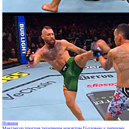
Новини
Макгрегор програв технічним нокаутом Голловею у першому