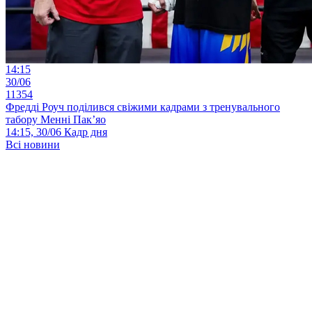
14:15
30/06
11354
Фредді Роуч поділився свіжими кадрами з тренувального
табору Менні Пак’яо
14:15, 30/06
Кадр дня
Всі новини