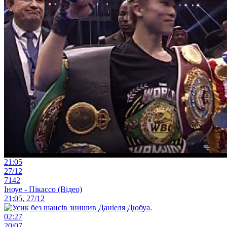
21:05
27/12
7142
Іноуе - Пікассо (Відео)
21:05, 27/12
02:27
20/07