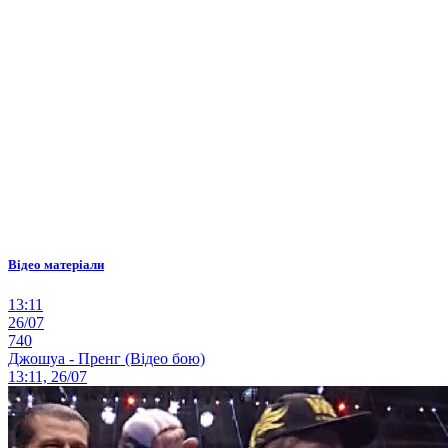
Відео матеріали
13:11
26/07
740
Джошуа - Пренг (Відео бою)
13:11, 26/07