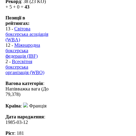
Рекорд
: 38 (23 KO)
+ 5 + 0 =
43
Позиції в
рейтингах:
13 -
Світова
боксерська асоціація
(WBA)
12 -
Міжнародна
боксерська
федерація (IBF)
2 -
Всесвітня
боксерська
організація (WBO)
Вагова категорія
:
Напівважка вага (До
79,378)
Країна
:
Франція
Дата народження
:
1985-03-12
Ріст
: 181