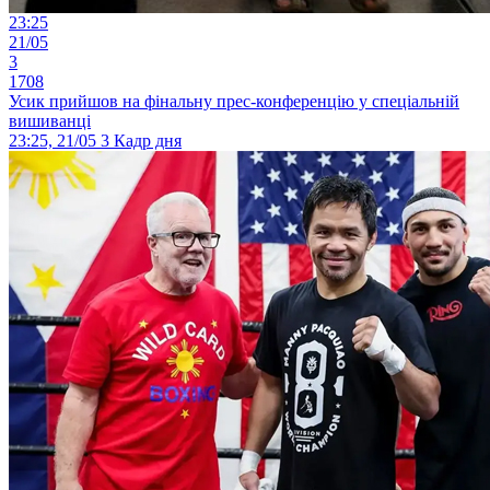
23:25
21/05
3
1708
Усик прийшов на фінальну прес-конференцію у спеціальній
вишиванці
23:25, 21/05
3
Кадр дня