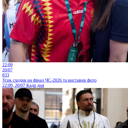
22:09
20/07
833
Усик сходив на фінал ЧС-2026 та виставив фото
22:09, 20/07
Кадр дня