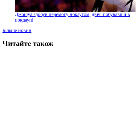
Джошуа здобув перемогу нокаутом, двічі побувавши в
нокдауні
Більше новин
Читайте також