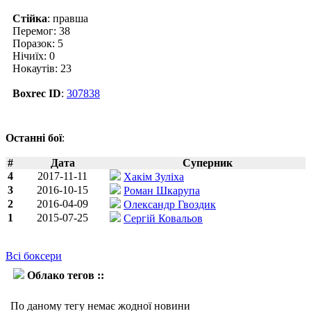
Стійка
: правша
Перемог: 38
Поразок: 5
Нічиїх: 0
Нокаутів: 23
Boxrec ID
:
307838
Останні бої
:
#
Дата
Суперник
4
2017-11-11
Хакім Зуліха
3
2016-10-15
Роман Шкарупа
2
2016-04-09
Олександр Гвоздик
1
2015-07-25
Сергій Ковальов
Всі боксери
Облако тегов ::
Наджиб Мохаммед
По даному тегу немає жодної новини