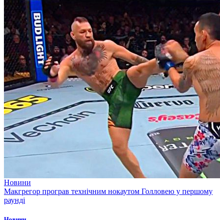
Новини
Макгрегор програв технічним нокаутом Голловею у першому
раунді
Новини