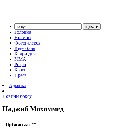
Головна
Новини
Фотогалерея
Відео боїв
Кадри дня
ММА
Ретро
Блоги
Преса
Адмінка
Новини боксу
Наджиб Мохаммед
Прізвисько
: ""