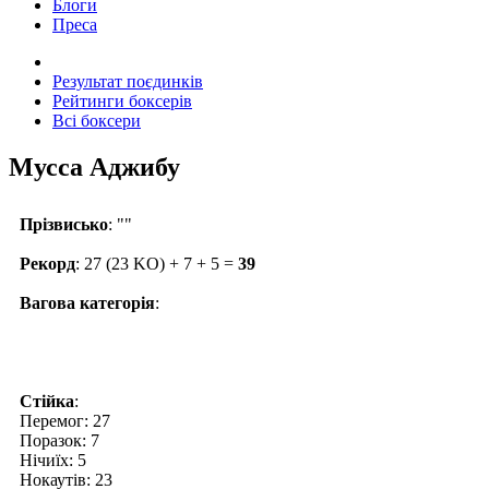
Блоги
Преса
Результат поєдинків
Рейтинги боксерів
Всі боксери
Мусса Аджибу
Прізвисько
: ""
Рекорд
: 27 (23 KO) + 7 + 5 =
39
Вагова категорія
:
Стійка
:
Перемог: 27
Поразок: 7
Нічиїх: 5
Нокаутів: 23