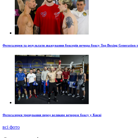
Фотогалерея та результати зважування боксерів вечора боксу Top Boxing Generation 
Фотогалерея тренування перед великим вечором боксу у Києві
всі фото