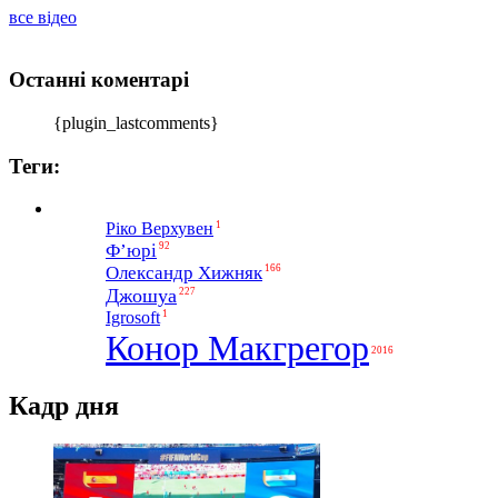
все відео
Останні коментарі
{plugin_lastcomments}
Теги:
1
Ріко Верхувен
Ф’юрі
92
Олександр Хижняк
166
Джошуа
227
1
Igrosoft
Конор Макгрегор
2016
Кадр дня