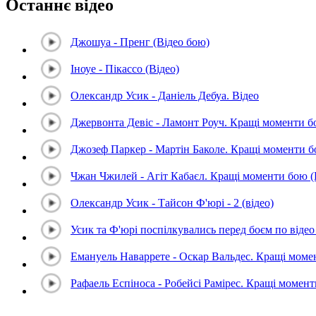
Останнє відео
Джошуа - Пренг (Відео бою)
Іноуе - Пікассо (Відео)
Олександр Усик - Даніель Дебуа. Відео
Джервонта Девіс - Ламонт Роуч. Кращі моменти 
Джозеф Паркер - Мартін Баколе. Кращі моменти 
Чжан Чжилей - Агіт Кабаєл. Кращі моменти бою 
Олександр Усик - Тайсон Ф'юрі - 2 (відео)
Усик та Ф'юрі поспілкувались перед боєм по відео 
Емануель Наваррете - Оскар Вальдес. Кращі мом
Рафаель Еспіноса - Робейсі Рамірес. Кращі момен