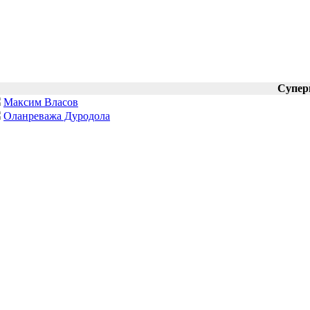
Супер
Максим Власов
Оланреважа Дуродола