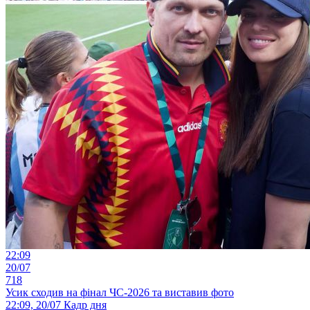
22:09
20/07
718
Усик сходив на фінал ЧС-2026 та виставив фото
22:09, 20/07
Кадр дня