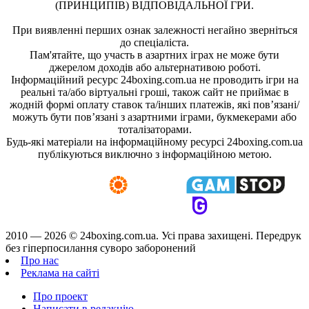
(ПРИНЦИПІВ) ВІДПОВІДАЛЬНОЇ ГРИ.
При виявленні перших ознак залежності негайно зверніться
до спеціаліста.
Пам'ятайте, що участь в азартних іграх не може бути
джерелом доходів або альтернативою роботі.
Інформаційний ресурс 24boxing.com.ua не проводить ігри на
реальні та/або віртуальні гроші, також сайт не приймає в
жодній формі оплату ставок та/інших платежів, які пов’язані/
можуть бути пов’язані з азартними іграми, букмекерами або
тоталізаторами.
Будь-які матеріали на інформаційному ресурсі 24boxing.com.ua
публікуються виключно з інформаційною метою.
2010 — 2026 ©
24boxing.com.ua.
Усi права захищенi. Передрук
без гіперпосилання суворо заборонений
Про нас
Реклама на сайті
Про проект
Написати в редакцію