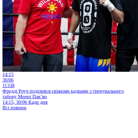
14:15
30/06
11338
Фредді Роуч поділився свіжими кадрами з тренувального
табору Менні Пак’яо
14:15, 30/06
Кадр дня
Всі новини