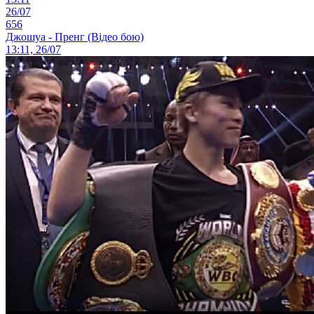
26/07
656
Джошуа - Пренг (Відео бою)
13:11, 26/07