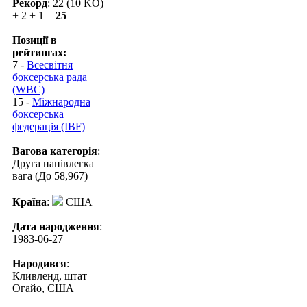
Рекорд
: 22 (10 KO)
+ 2 + 1 =
25
Позиції в
рейтингах:
7 -
Всесвітня
боксерська рада
(WBC)
15 -
Міжнародна
боксерська
федерація (IBF)
Вагова категорія
:
Друга напівлегка
вага (До 58,967)
Країна
:
США
Дата народження
:
1983-06-27
Народився
:
Кливленд, штат
Огайо, США