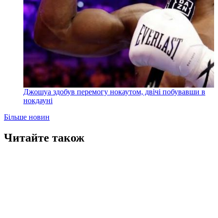
Джошуа здобув перемогу нокаутом, двічі побувавши в
нокдауні
Більше новин
Читайте також