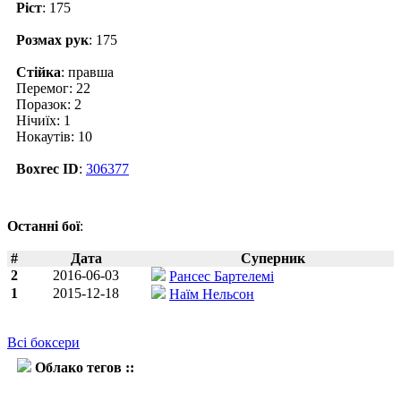
Ріст
: 175
Розмах рук
: 175
Стійка
: правша
Перемог: 22
Поразок: 2
Нічиїх: 1
Нокаутів: 10
Boxrec ID
:
306377
Останні бої
:
#
Дата
Суперник
2
2016-06-03
Рансес Бартелемі
1
2015-12-18
Наїм Нельсон
Всі боксери
Облако тегов ::
Міккі Бей