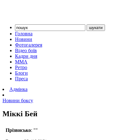
Головна
Новини
Фотогалерея
Відео боїв
Кадри дня
ММА
Ретро
Блоги
Преса
Адмінка
Новини боксу
Міккі Бей
Прізвисько
: ""