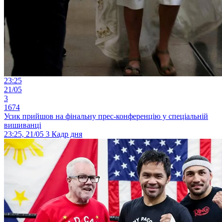
23:25
21/05
3
1674
Усик прийшов на фінальну прес-конференцію у спеціальній
вишиванці
23:25, 21/05
3
Кадр дня