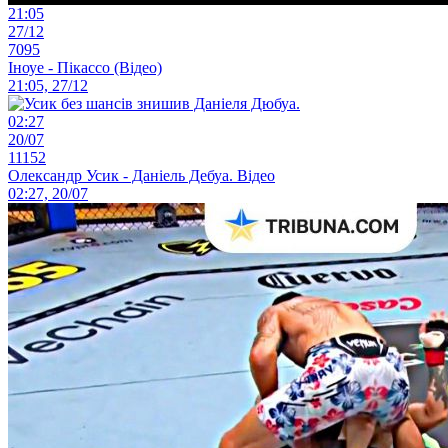
21:05
27/12
7095
Іноуе - Пікассо (Відео)
21:05, 27/12
02:27
20/07
11152
Олександр Усик - Даніель Дебуа. Відео
02:27, 20/07