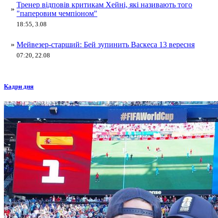
Тренер відповів критикам Хейні, які називають того
»
"паперовим чемпіоном"
18:55, 3.08
»
Мейвезер-старший: Бей зупинить Васкеса 13 вересня
07:20, 22.08
Кадри дня