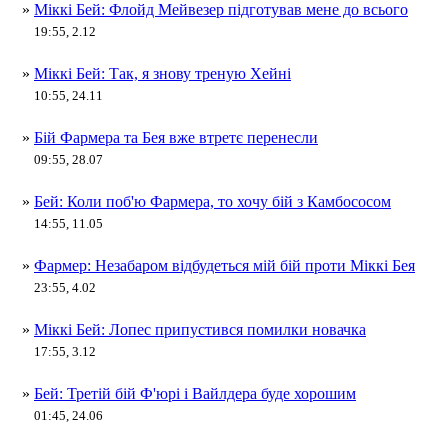
»
Міккі Бей: Флойд Мейвезер підготував мене до всього
19:55, 2.12
»
Міккі Бей: Так, я знову треную Хейні
10:55, 24.11
»
Бій Фармера та Бея вже втретє перенесли
09:55, 28.07
»
Бей: Коли поб'ю Фармера, то хочу бій з Камбососом
14:55, 11.05
»
Фармер: Незабаром відбудеться мій бій проти Міккі Бея
23:55, 4.02
»
Міккі Бей: Лопес припустився помилки новачка
17:55, 3.12
»
Бей: Третій бій Ф'юрі і Вайлдера буде хорошим
01:45, 24.06