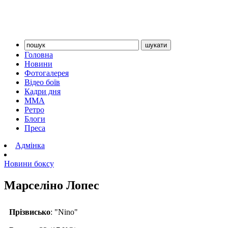
Головна
Новини
Фотогалерея
Відео боїв
Кадри дня
ММА
Ретро
Блоги
Преса
Адмінка
Новини боксу
Марселіно Лопес
Прізвисько
: "Nino"