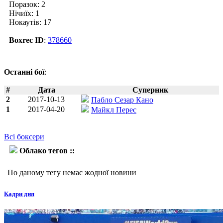
Поразок: 2
Нічиїх: 1
Нокаутів: 17
Boxrec ID
:
378660
Останні бої
:
#
Дата
Суперник
2
2017-10-13
Пабло Сезар Кано
1
2017-04-20
Майкл Перес
Всі боксери
Облако тегов ::
Марселіно Лопес
По даному тегу немає жодної новини
Кадри дня