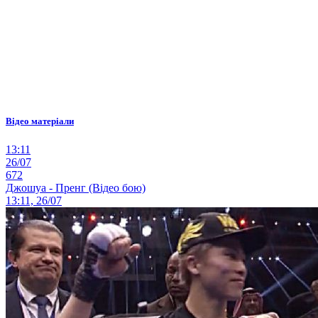
Відео матеріали
13:11
26/07
672
Джошуа - Пренг (Відео бою)
13:11, 26/07