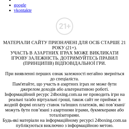
google
vkontakte
МАТЕРІАЛИ САЙТУ ПРИЗНАЧЕНІ ДЛЯ ОСІБ СТАРШЕ 21
РОКУ (21+).
УЧАСТЬ В АЗАРТНИХ ІГРАХ МОЖЕ ВИКЛИКАТИ
ІГРОВУ ЗАЛЕЖНІСТЬ. ДОТРИМУЙТЕСЬ ПРАВИЛ
(ПРИНЦИПІВ) ВІДПОВІДАЛЬНОЇ ГРИ.
При виявленні перших ознак залежності негайно зверніться
до спеціаліста.
Пам'ятайте, що участь в азартних іграх не може бути
джерелом доходів або альтернативою роботі.
Інформаційний ресурс 24boxing.com.ua не проводить ігри на
реальні та/або віртуальні гроші, також сайт не приймає в
жодній формі оплату ставок та/інших платежів, які пов’язані/
можуть бути пов’язані з азартними іграми, букмекерами або
тоталізаторами.
Будь-які матеріали на інформаційному ресурсі 24boxing.com.ua
публікуються виключно з інформаційною метою.