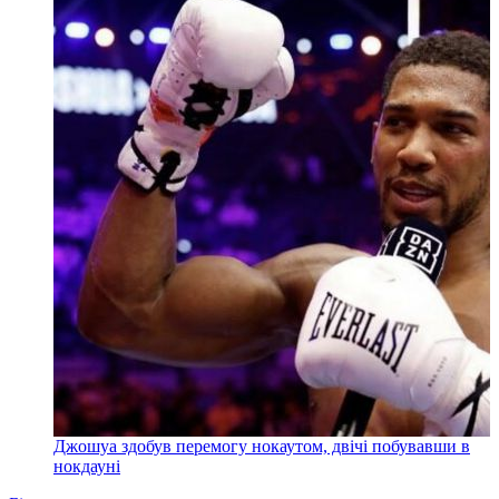
Джошуа здобув перемогу нокаутом, двічі побувавши в
нокдауні