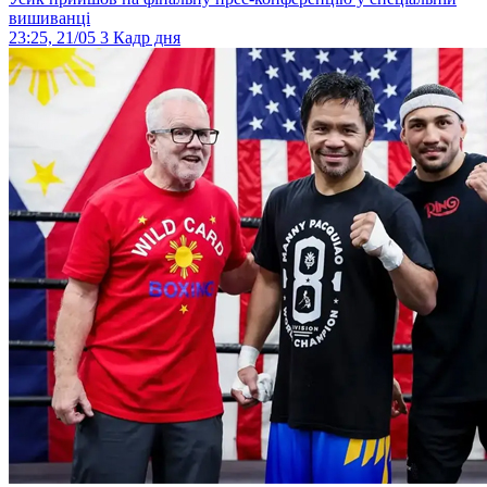
вишиванці
23:25, 21/05
3
Кадр дня