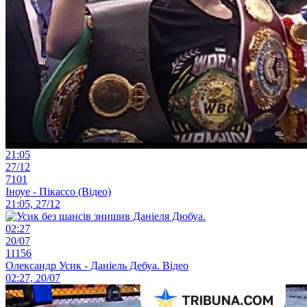
21:05
27/12
7101
Іноуе - Пікассо (Відео)
21:05, 27/12
02:27
20/07
11156
Олександр Усик - Даніель Дебуа. Відео
02:27, 20/07