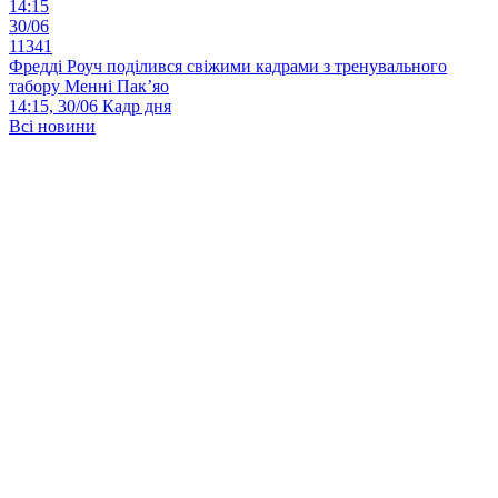
14:15
30/06
11341
Фредді Роуч поділився свіжими кадрами з тренувального
табору Менні Пак’яо
14:15, 30/06
Кадр дня
Всі новини