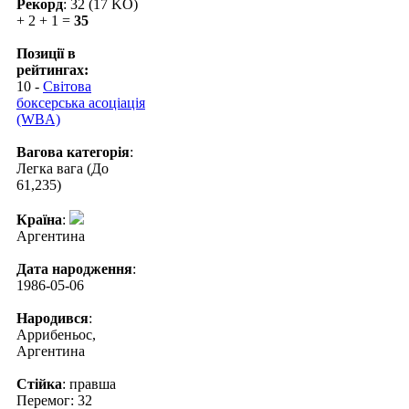
Рекорд
: 32 (17 KO)
+ 2 + 1 =
35
Позиції в
рейтингах:
10 -
Світова
боксерська асоціація
(WBA)
Вагова категорія
:
Легка вага (До
61,235)
Країна
:
Аргентина
Дата народження
:
1986-05-06
Народився
:
Аррибеньос,
Аргентина
Стійка
: правша
Перемог: 32