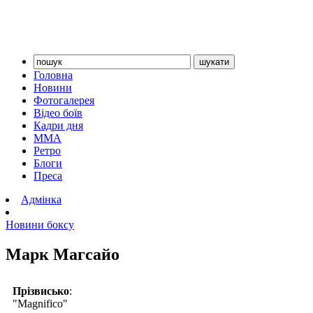
Головна
Новини
Фотогалерея
Відео боїв
Кадри дня
ММА
Ретро
Блоги
Преса
Адмінка
Новини боксу
Марк Магсайо
Прізвисько
:
"Magnifico"