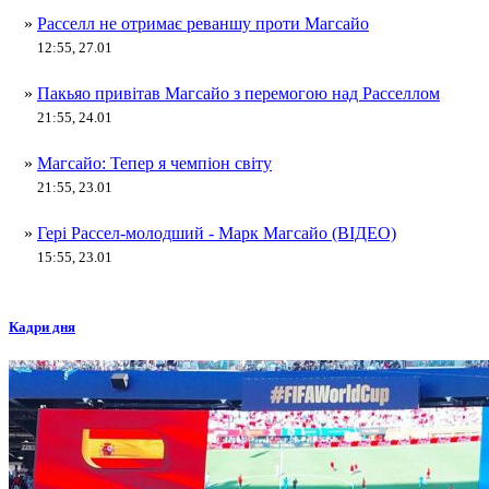
»
Расселл не отримає реваншу проти Магсайо
12:55, 27.01
»
Пакьяо привітав Магсайо з перемогою над Расселлом
21:55, 24.01
»
Магсайо: Тепер я чемпіон світу
21:55, 23.01
»
Гері Рассел-молодший - Марк Магсайо (ВІДЕО)
15:55, 23.01
Кадри дня