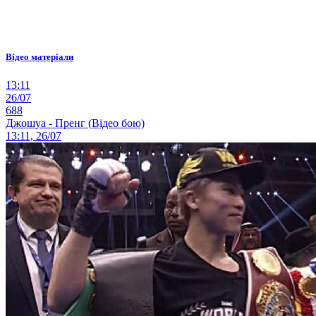
Відео матеріали
13:11
26/07
688
Джошуа - Пренг (Відео бою)
13:11, 26/07