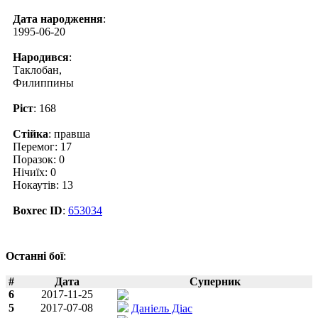
Дата народження
:
1995-06-20
Народився
:
Таклобан,
Филиппины
Ріст
: 168
Стійка
: правша
Перемог: 17
Поразок: 0
Нічиїх: 0
Нокаутів: 13
Boxrec ID
:
653034
Останні бої
:
#
Дата
Суперник
6
2017-11-25
5
2017-07-08
Даніель Діас