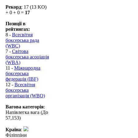
Рекорд
: 17 (13 KO)
+ 0 + 0 =
17
Позиції в
рейтингах:
8 -
Всесвітня
боксерська рада
(WBC)
7 -
Світова
боксерська асоціація
(WBA)
11 -
Міжнародна
боксерська
федерація (IBF)
12 -
Всесвітня
боксерська
організація (WBO)
Вагова категорія
:
Напівлегка вага (До
57,153)
Країна
:
Філіппіни