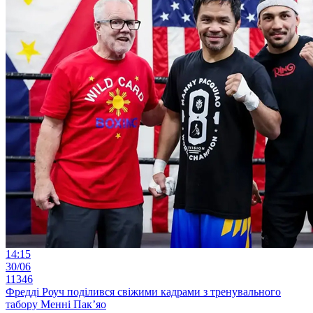
14:15
30/06
11346
Фредді Роуч поділився свіжими кадрами з тренувального
табору Менні Пак’яо