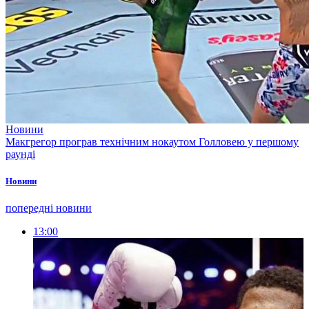
Новини
Макгрегор програв технічним нокаутом Голловею у першому
раунді
Новини
попередні новини
13:00