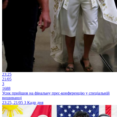
23:25
21/05
3
1688
Усик прийшов на фінальну прес-конференцію у спеціальній
вишиванці
23:25, 21/05
3
Кадр дня