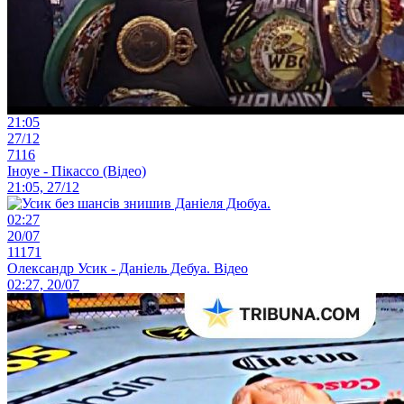
21:05
27/12
7116
Іноуе - Пікассо (Відео)
21:05, 27/12
02:27
20/07
11171
Олександр Усик - Даніель Дебуа. Відео
02:27, 20/07