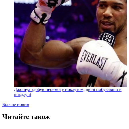
Джошуа здобув перемогу нокаутом, двічі побувавши в
нокдауні
Більше новин
Читайте також