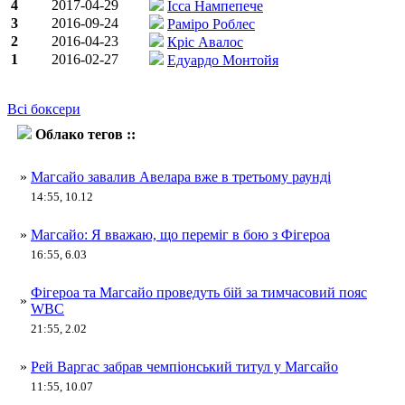
4
2017-04-29
Ісса Нампепече
3
2016-09-24
Раміро Роблес
2
2016-04-23
Кріс Авалос
1
2016-02-27
Едуардо Монтойя
Всі боксери
Облако тегов ::
Марк Магсайо
»
Магсайо завалив Авелара вже в третьому раунді
14:55, 10.12
»
Магсайо: Я вважаю, що переміг в бою з Фігероа
16:55, 6.03
Фігероа та Магсайо проведуть бій за тимчасовий пояс
»
WBC
21:55, 2.02
»
Рей Варгас забрав чемпіонський титул у Магсайо
11:55, 10.07