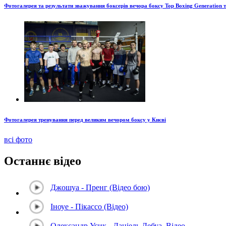
Фотогалерея та результати зважування боксерів вечора боксу Top Boxing Generation 
Фотогалерея тренування перед великим вечором боксу у Києві
всі фото
Останнє відео
Джошуа - Пренг (Відео бою)
Іноуе - Пікассо (Відео)
Олександр Усик - Даніель Дебуа. Відео