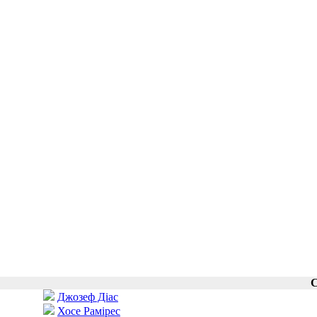
С
Джозеф Діас
Хосе Рамірес