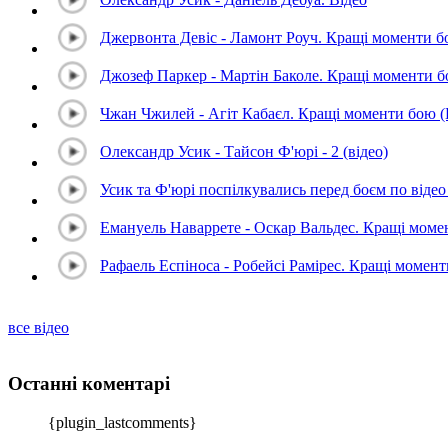
Джервонта Девіс - Ламонт Роуч. Кращі моменти 
Джозеф Паркер - Мартін Баколе. Кращі моменти 
Чжан Чжилей - Агіт Кабаєл. Кращі моменти бою 
Олександр Усик - Тайсон Ф'юрі - 2 (відео)
Усик та Ф'юрі поспілкувались перед боєм по відео 
Емануель Наваррете - Оскар Вальдес. Кращі мом
Рафаель Еспіноса - Робейсі Рамірес. Кращі момен
все відео
Останні коментарі
{plugin_lastcomments}