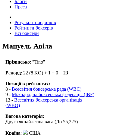
Блоги
Преса
Результат поєдинків
Рейтинги боксерів
Всі боксери
Мануель Авіла
Прізвисько
: "Tino"
Рекорд
: 22 (8 KO) + 1 + 0 =
23
Позиції в рейтингах:
8 -
Всесвітня боксерська рада (WBC)
9 -
Міжнародна боксерська федерація (IBF)
13 -
Всесвітня боксерська організація
(WBO)
Вагова категорія
:
Друга якнайлегша вага (До 55,225)
Країна
:
США