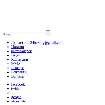
Для листів:
24boxing@gmail.com
Новини
Фотогалерея
Відео
Кадри дня
ММА
Боксери
Рейтинги
Всі теги
facebook
twitter
google
vkontakte