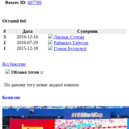
Boxrec ID
:
607789
Останні бої
:
#
Дата
Суперник
3
2016-12-16
Джонас Султан
2
2016-07-29
Раймонд Табугон
1
2015-12-18
Гідеон Бутхелезі
Всі боксери
Облако тегов ::
Маказоле Тете
По даному тегу немає жодної новини
Кадри дня