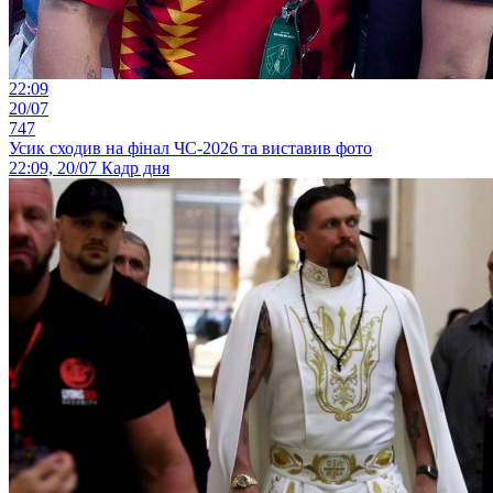
22:09
20/07
747
Усик сходив на фінал ЧС-2026 та виставив фото
22:09, 20/07
Кадр дня