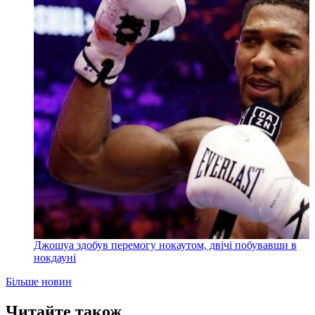
Джошуа здобув перемогу нокаутом, двічі побувавши в
нокдауні
Більше новин
Читайте також