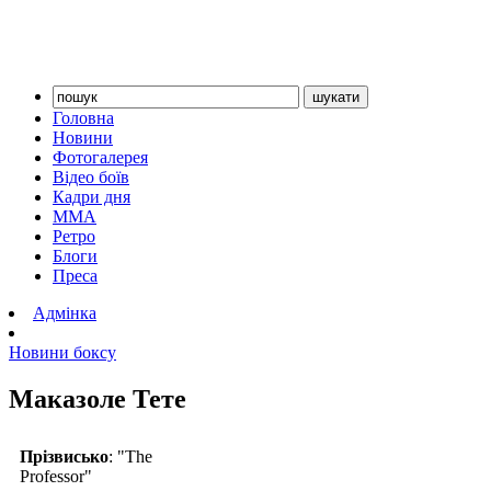
Головна
Новини
Фотогалерея
Відео боїв
Кадри дня
ММА
Ретро
Блоги
Преса
Адмінка
Новини боксу
Маказоле Тете
Прізвисько
: "The
Professor"