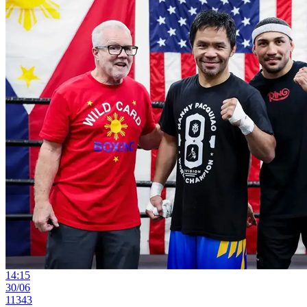
14:15
30/06
11343