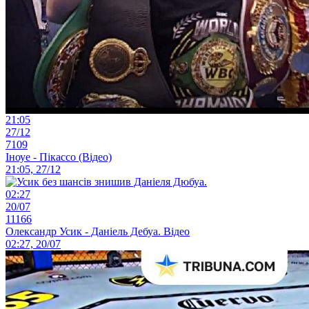
21:05
27/12
7109
Іноуе - Пікассо (Відео)
21:05, 27/12
02:27
20/07
11166
Олександр Усик - Даніель Дебуа. Відео
02:27, 20/07