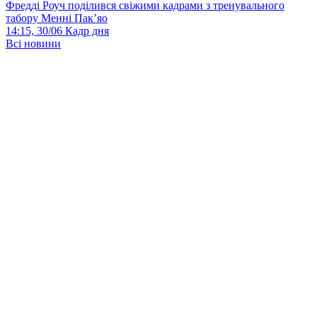
Фредді Роуч поділився свіжими кадрами з тренувального
табору Менні Пак’яо
14:15, 30/06
Кадр дня
Всі новини