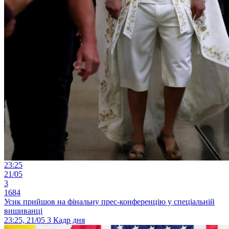
23:25
21/05
3
1684
Усик прийшов на фінальну прес-конференцію у спеціальній
вишиванці
23:25, 21/05
3
Кадр дня