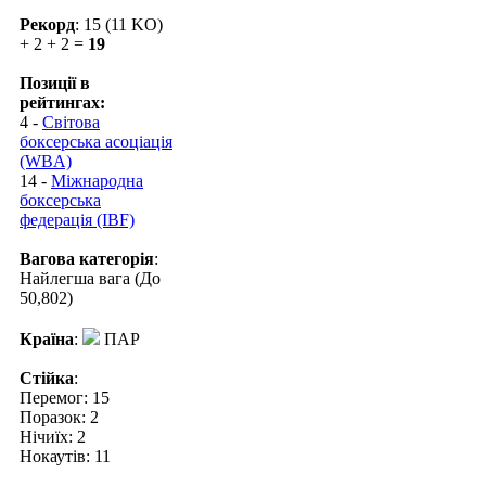
Рекорд
: 15 (11 KO)
+ 2 + 2 =
19
Позиції в
рейтингах:
4 -
Світова
боксерська асоціація
(WBA)
14 -
Міжнародна
боксерська
федерація (IBF)
Вагова категорія
:
Найлегша вага (До
50,802)
Країна
:
ПАР
Стійка
:
Перемог: 15
Поразок: 2
Нічиїх: 2
Нокаутів: 11