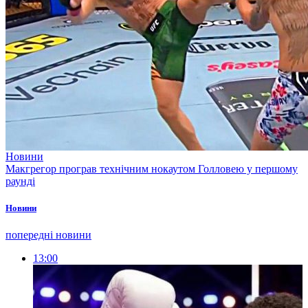
Новини
Макгрегор програв технічним нокаутом Голловею у першому
раунді
Новини
попередні новини
13:00