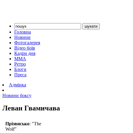
Головна
Новини
Фотогалерея
Відео боїв
Кадри дня
ММА
Ретро
Блоги
Преса
Адмінка
Новини боксу
Леван Гвамичава
Прізвисько
: "The
Wolf"