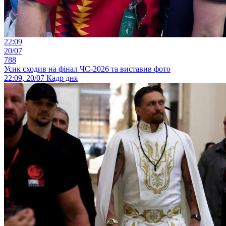
22:09
20/07
788
Усик сходив на фінал ЧС-2026 та виставив фото
22:09, 20/07
Кадр дня