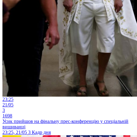
23:25
21/05
3
1698
Усик прийшов на фінальну прес-конференцію у спеціальній
вишиванці
23:25, 21/05
3
Кадр дня