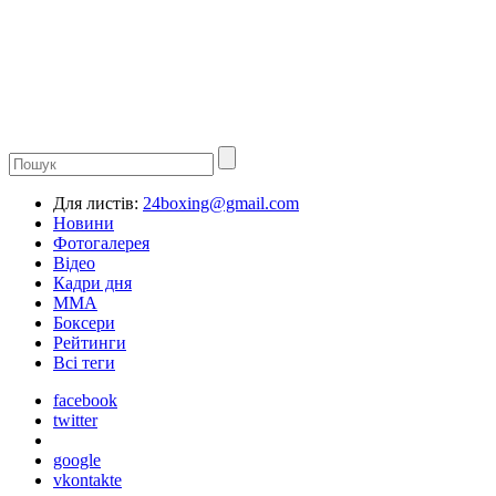
Для листів:
24boxing@gmail.com
Новини
Фотогалерея
Відео
Кадри дня
ММА
Боксери
Рейтинги
Всі теги
facebook
twitter
google
vkontakte