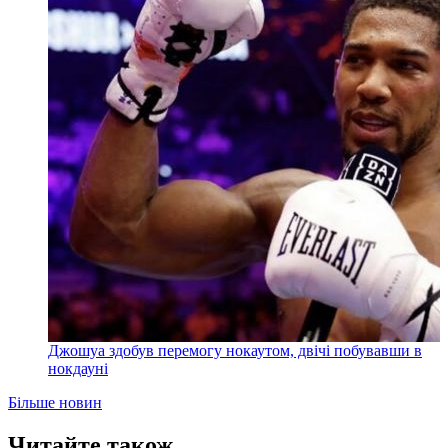
Джошуа здобув перемогу нокаутом, двічі побувавши в
нокдауні
Більше новин
Читайте також