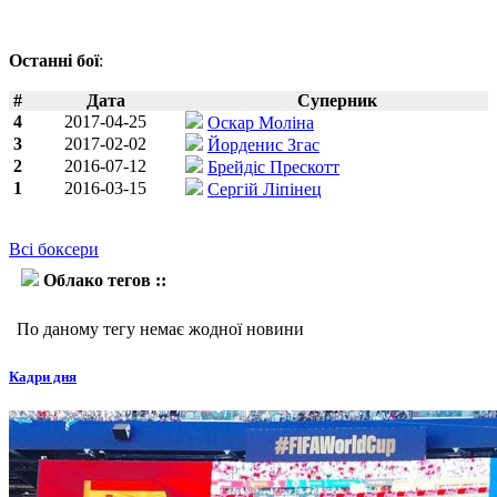
Останні бої
:
#
Дата
Суперник
4
2017-04-25
Оскар Моліна
3
2017-02-02
Йорденис Згас
2
2016-07-12
Брейдіс Прескотт
1
2016-03-15
Сергій Ліпінец
Всі боксери
Облако тегов ::
Леван Гвамичава
По даному тегу немає жодної новини
Кадри дня