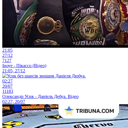
21:05
27/12
7127
Іноуе - Пікассо (Відео)
21:05, 27/12
02:27
20/07
11183
Олександр Усик - Даніель Дебуа. Відео
02:27, 20/07