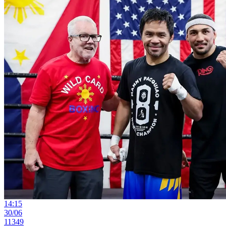
14:15
30/06
11349