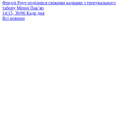
Фредді Роуч поділився свіжими кадрами з тренувального
табору Менні Пак’яо
14:15, 30/06
Кадр дня
Всі новини