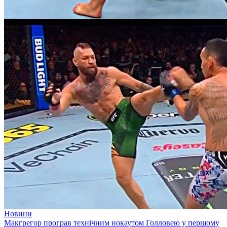
Новини
Макгрегор програв технічним нокаутом Голловею у першому