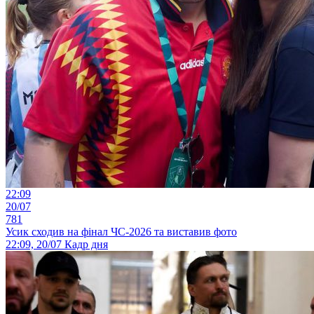
22:09
20/07
781
Усик сходив на фінал ЧС-2026 та виставив фото
22:09, 20/07
Кадр дня