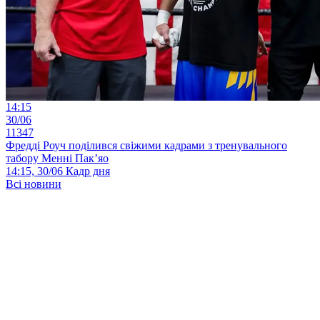
14:15
30/06
11347
Фредді Роуч поділився свіжими кадрами з тренувального
табору Менні Пак’яо
14:15, 30/06
Кадр дня
Всі новини