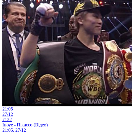
21:05
27/12
7122
Іноуе - Пікассо (Відео)
21:05, 27/12