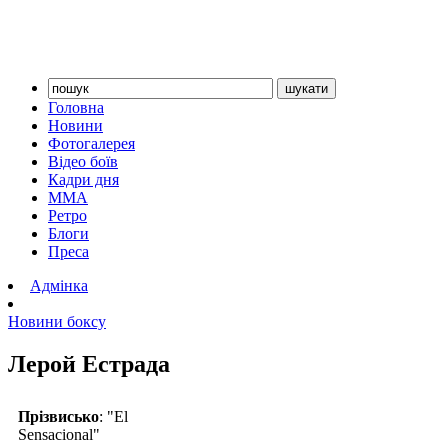
Головна
Новини
Фотогалерея
Відео боїв
Кадри дня
ММА
Ретро
Блоги
Преса
Адмінка
Новини боксу
Лерой Естрада
Прізвисько
: "El
Sensacional"