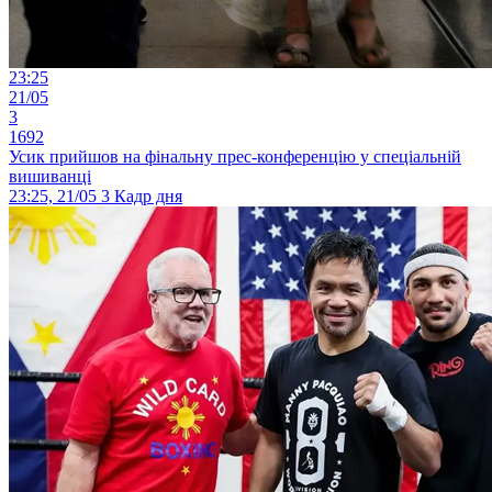
23:25
21/05
3
1692
Усик прийшов на фінальну прес-конференцію у спеціальній
вишиванці
23:25, 21/05
3
Кадр дня