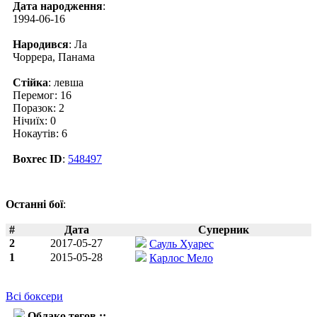
Дата народження
:
1994-06-16
Народився
: Ла
Чоррера, Панама
Стійка
: левша
Перемог: 16
Поразок: 2
Нічиїх: 0
Нокаутів: 6
Boxrec ID
:
548497
Останні бої
:
#
Дата
Суперник
2
2017-05-27
Сауль Хуарес
1
2015-05-28
Карлос Мело
Всі боксери
Облако тегов ::
Лерой Естрада