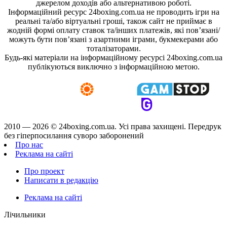
джерелом доходів або альтернативою роботі.
Інформаційний ресурс 24boxing.com.ua не проводить ігри на
реальні та/або віртуальні гроші, також сайт не приймає в
жодній формі оплату ставок та/інших платежів, які пов’язані/
можуть бути пов’язані з азартними іграми, букмекерами або
тоталізаторами.
Будь-які матеріали на інформаційному ресурсі 24boxing.com.ua
публікуються виключно з інформаційною метою.
2010 — 2026 ©
24boxing.com.ua.
Усi права захищенi. Передрук
без гіперпосилання суворо заборонений
Про нас
Реклама на сайті
Про проект
Написати в редакцію
Реклама на сайті
Лічильники