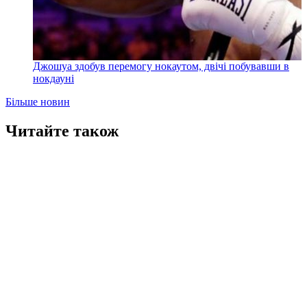
Джошуа здобув перемогу нокаутом, двічі побувавши в
нокдауні
Більше новин
Читайте також