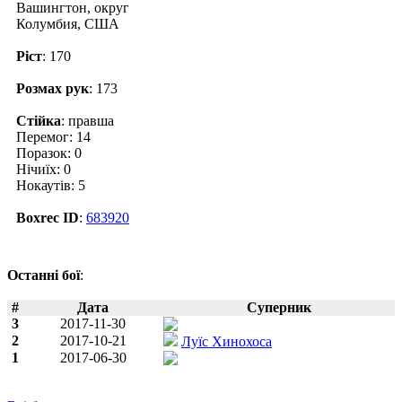
Вашингтон, округ
Колумбия, США
Ріст
: 170
Розмах рук
: 173
Стійка
: правша
Перемог: 14
Поразок: 0
Нічиїх: 0
Нокаутів: 5
Boxrec ID
:
683920
Останні бої
:
#
Дата
Суперник
3
2017-11-30
2
2017-10-21
Луїс Хинохоса
1
2017-06-30