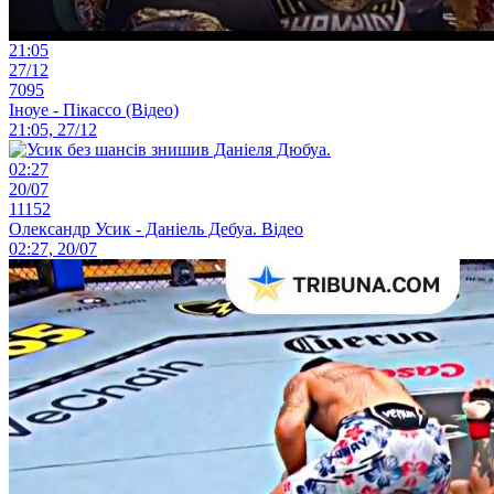
21:05
27/12
7095
Іноуе - Пікассо (Відео)
21:05, 27/12
02:27
20/07
11152
Олександр Усик - Даніель Дебуа. Відео
02:27, 20/07