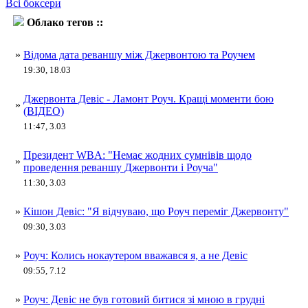
Всі боксери
Облако тегов ::
Ламонт Роуч
»
Відома дата реваншу між Джервонтою та Роучем
19:30, 18.03
Джервонта Девіс - Ламонт Роуч. Кращі моменти бою
»
(ВІДЕО)
11:47, 3.03
Президент WBA: "Немає жодних сумнівів щодо
»
проведення реваншу Джервонти і Роуча"
11:30, 3.03
»
Кішон Девіс: "Я відчуваю, що Роуч переміг Джервонту"
09:30, 3.03
»
Роуч: Колись нокаутером вважався я, а не Девіс
09:55, 7.12
»
Роуч: Девіс не був готовий битися зі мною в грудні