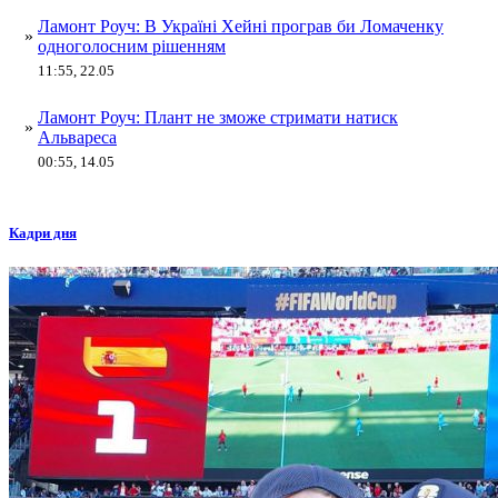
Ламонт Роуч: В Україні Хейні програв би Ломаченку
»
одноголосним рішенням
11:55, 22.05
Ламонт Роуч: Плант не зможе стримати натиск
»
Альвареса
00:55, 14.05
Кадри дня