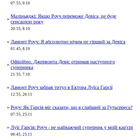
07:55, 9.10
Маліньяджі: Якщо Роуч переможе Девіса, це буде
»
сенсацією року
20:55, 8.10
»
Ламонт Роуч: Я абсолютно нічим не гірший за Девіса
01:45, 8.10
Офіційно. Джервонта Девіс отримав наступного
»
суперника
21:55, 7.10
»
Ламонт Роуч забрав титул в Ектора Луїса Гарсії
12:55, 26.11
»
Роуч: Як Гарсія міг сказати, що я слабший за Гутьєрреса?
07:55, 25.11
»
Луїс Гарсія: Роуч - не найважчий суперник у моїй кар'єрі
06:45, 25.11