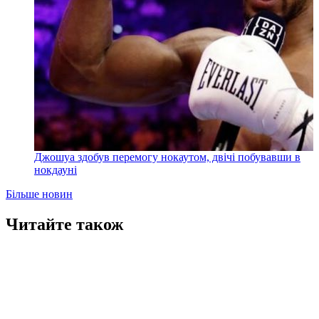
Джошуа здобув перемогу нокаутом, двічі побувавши в
нокдауні
Більше новин
Читайте також