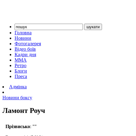
Головна
Новини
Фотогалерея
Відео боїв
Кадри дня
ММА
Ретро
Блоги
Преса
Адмінка
Новини боксу
Ламонт Роуч
Прізвисько
: ""