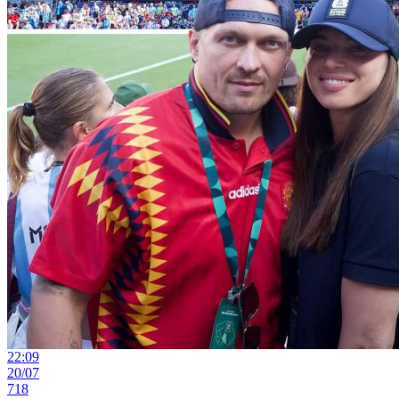
22:09
20/07
718