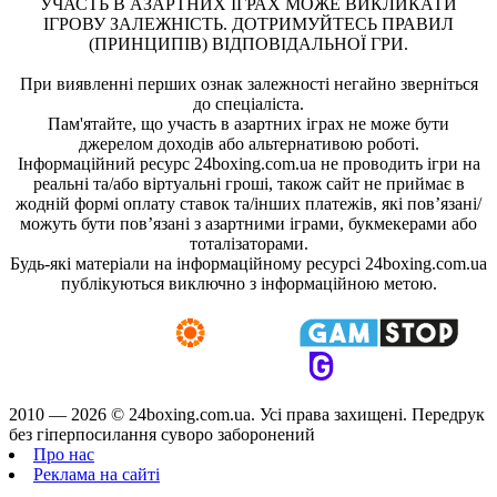
УЧАСТЬ В АЗАРТНИХ ІГРАХ МОЖЕ ВИКЛИКАТИ
ІГРОВУ ЗАЛЕЖНІСТЬ. ДОТРИМУЙТЕСЬ ПРАВИЛ
(ПРИНЦИПІВ) ВІДПОВІДАЛЬНОЇ ГРИ.
При виявленні перших ознак залежності негайно зверніться
до спеціаліста.
Пам'ятайте, що участь в азартних іграх не може бути
джерелом доходів або альтернативою роботі.
Інформаційний ресурс 24boxing.com.ua не проводить ігри на
реальні та/або віртуальні гроші, також сайт не приймає в
жодній формі оплату ставок та/інших платежів, які пов’язані/
можуть бути пов’язані з азартними іграми, букмекерами або
тоталізаторами.
Будь-які матеріали на інформаційному ресурсі 24boxing.com.ua
публікуються виключно з інформаційною метою.
2010 — 2026 ©
24boxing.com.ua.
Усi права захищенi. Передрук
без гіперпосилання суворо заборонений
Про нас
Реклама на сайті