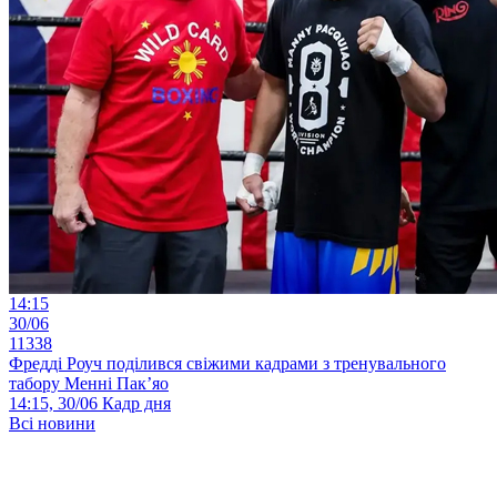
14:15
30/06
11338
Фредді Роуч поділився свіжими кадрами з тренувального
табору Менні Пак’яо
14:15, 30/06
Кадр дня
Всі новини