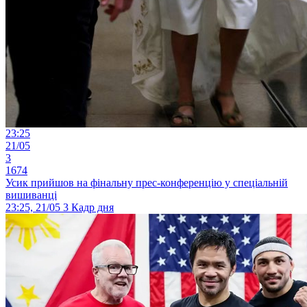
23:25
21/05
3
1674
Усик прийшов на фінальну прес-конференцію у спеціальній
вишиванці
23:25, 21/05
3
Кадр дня