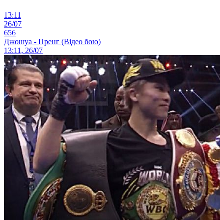
13:11
26/07
656
Джошуа - Пренг (Відео бою)
13:11, 26/07