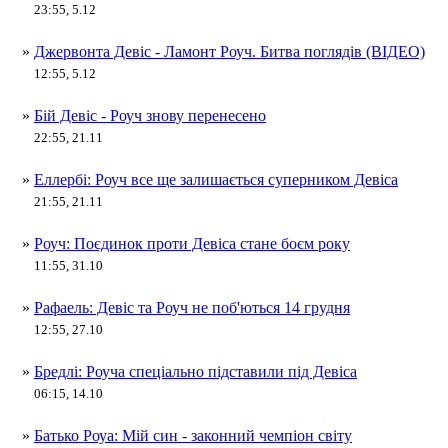
23:55, 5.12
»
Джервонта Девіс - Ламонт Роуч. Битва поглядів (ВІДЕО)
12:55, 5.12
»
Бій Девіс - Роуч знову перенесено
22:55, 21.11
»
Еллербі: Роуч все ще залишається суперником Девіса
21:55, 21.11
»
Роуч: Поєдинок проти Девіса стане боєм року
11:55, 31.10
»
Рафаель: Девіс та Роуч не поб'ються 14 грудня
12:55, 27.10
»
Бредлі: Роуча спеціально підставили під Девіса
06:15, 14.10
»
Батько Роуа: Мій син - законний чемпіон світу