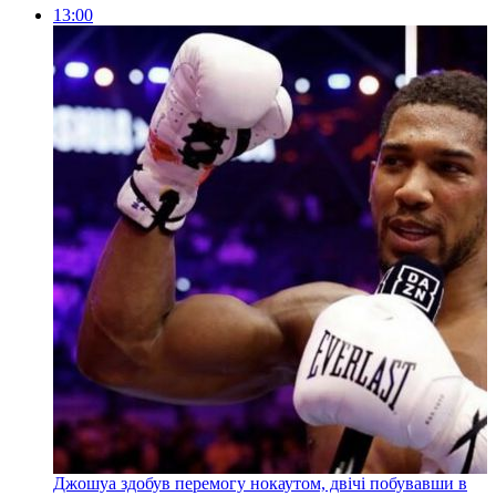
13:00
Джошуа здобув перемогу нокаутом, двічі побувавши в