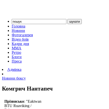
Головна
Новини
Фотогалерея
Відео боїв
Кадри дня
ММА
Ретро
Блоги
Преса
Адмінка
Новини боксу
Комгрич Нантапеч
Прізвисько
: "Eaktwan
BTU Ruaviking /