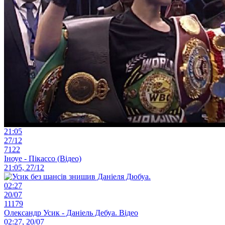
21:05
27/12
7122
Іноуе - Пікассо (Відео)
21:05, 27/12
02:27
20/07
11179
Олександр Усик - Даніель Дебуа. Відео
02:27, 20/07