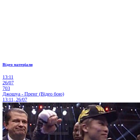
Відео матеріали
13:11
26/07
703
Джошуа - Пренг (Відео бою)
13:11, 26/07