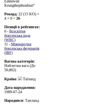
Eaktawan
Krungthepthonburi"
Рекорд
: 22 (15 KO) +
4 + 0 =
26
Позиції в рейтингах:
6 -
Всесвітня
боксерська рада
(WBC)
11 -
Міжнародна
боксерська федерація
(IBF)
Вагова категорія
:
Найлегша вага (До
50,802)
Країна
:
Таїланд
Дата народження
:
1989-07-24
Народився
: Таиланд