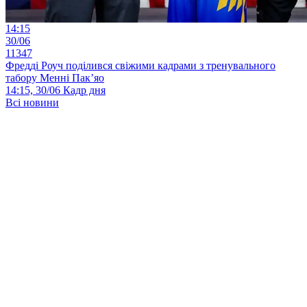
14:15
30/06
11347
Фредді Роуч поділився свіжими кадрами з тренувального
табору Менні Пак’яо
14:15, 30/06
Кадр дня
Всі новини