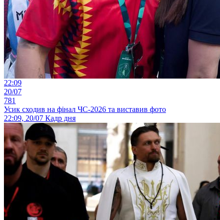
22:09
20/07
781
Усик сходив на фінал ЧС-2026 та виставив фото
22:09, 20/07
Кадр дня