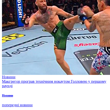
Новини
Макгрегор програв технічним нокаутом Голловею у першому
раунді
Новини
попередні новини