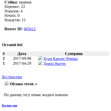
Стійка
: правша
Перемог: 22
Поразок: 4
Нічиїх: 0
Нокаутів: 15
Boxrec ID
:
665612
Останні бої
:
#
Дата
Суперник
2
2017-09-08
Хуан Карлос Ревека
1
2017-04-29
Донні Ньетес
Всі боксери
Облако тегов ::
Комгрич Нантапеч
По даному тегу немає жодної новини
Кадри дня