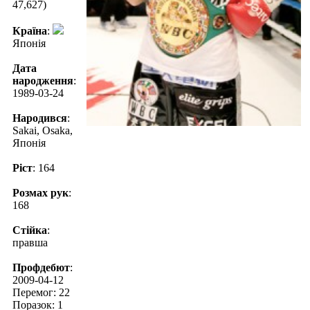
47,627)
Країна
:
Японія
Дата
народження
:
1989-03-24
Народився
:
Sakai, Osaka,
Японія
Ріст
: 164
Розмах рук
:
168
Стійка
:
правша
Профдебют
:
2009-04-12
Перемог: 22
Поразок: 1