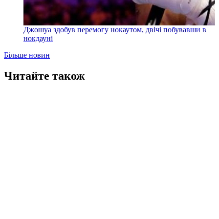
Джошуа здобув перемогу нокаутом, двічі побувавши в
нокдауні
Більше новин
Читайте також