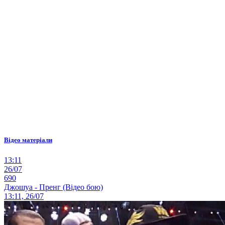
Відео матеріали
13:11
26/07
690
Джошуа - Пренг (Відео бою)
13:11, 26/07