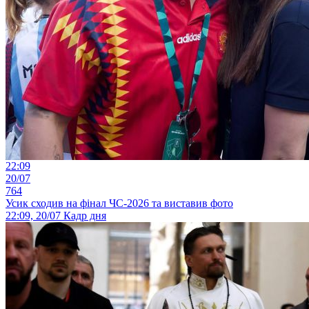
22:09
20/07
764
Усик сходив на фінал ЧС-2026 та виставив фото
22:09, 20/07
Кадр дня