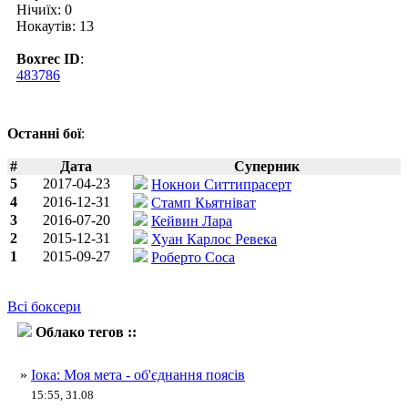
Нічиїх: 0
Нокаутів: 13
Boxrec ID
:
483786
Останні бої
:
#
Дата
Суперник
5
2017-04-23
Нокнои Ситтипрасерт
4
2016-12-31
Стамп Кьятніват
3
2016-07-20
Кейвин Лара
2
2015-12-31
Хуан Карлос Ревека
1
2015-09-27
Роберто Соса
Всі боксери
Облако тегов ::
Казуто Іока
»
Іока: Моя мета - об'єднання поясів
15:55, 31.08