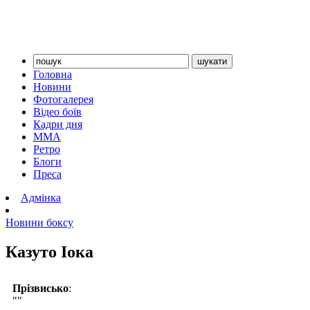
Головна
Новини
Фотогалерея
Відео боїв
Кадри дня
ММА
Ретро
Блоги
Преса
Адмінка
Новини боксу
Казуто Іока
Прізвисько
:
""