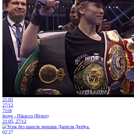
21:05
27/12
7118
Іноуе - Пікассо (Відео)
21:05, 27/12
02:27