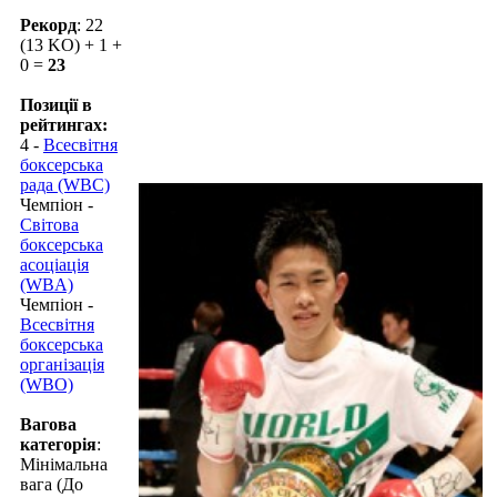
Рекорд
: 22
(13 KO) + 1 +
0 =
23
Позиції в
рейтингах:
4 -
Всесвітня
боксерська
рада (WBC)
Чемпіон -
Світова
боксерська
асоціація
(WBA)
Чемпіон -
Всесвітня
боксерська
організація
(WBO)
Вагова
категорія
:
Мінімальна
вага (До