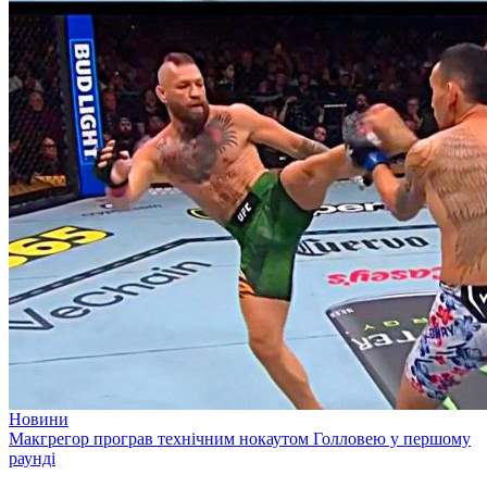
Новини
Макгрегор програв технічним нокаутом Голловею у першому
раунді