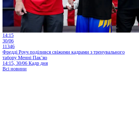
14:15
30/06
11346
Фредді Роуч поділився свіжими кадрами з тренувального
табору Менні Пак’яо
14:15, 30/06
Кадр дня
Всі новини