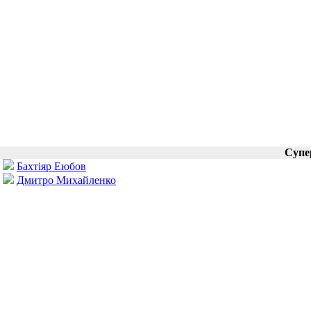
Супе
Бахтіяр Еюбов
Дмитро Михайленко