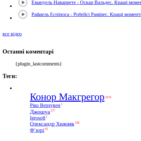
Емануель Наваррете - Оскар Вальдес. Кращі мом
Рафаель Еспіноса - Робейсі Рамірес. Кращі момен
все відео
Останні коментарі
{plugin_lastcomments}
Теги:
Конор Макгрегор
2016
1
Ріко Верхувен
Джошуа
227
1
Igrosoft
Олександр Хижняк
166
Ф’юрі
92