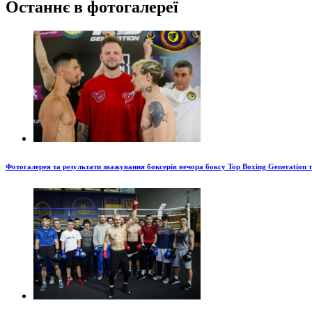
Останнє в фотогалереї
Фотогалерея та результати зважування боксерів вечора боксу Top Boxing Generation 