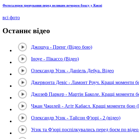
Фотогалерея тренування перед великим вечором боксу у Києві
всі фото
Останнє відео
Джошуа - Пренг (Відео бою)
Іноуе - Пікассо (Відео)
Олександр Усик - Даніель Дебуа. Відео
Джервонта Девіс - Ламонт Роуч. Кращі моменти 
Джозеф Паркер - Мартін Баколе. Кращі моменти 
Чжан Чжилей - Агіт Кабаєл. Кращі моменти бою 
Олександр Усик - Тайсон Ф'юрі - 2 (відео)
Усик та Ф'юрі поспілкувались перед боєм по відео 