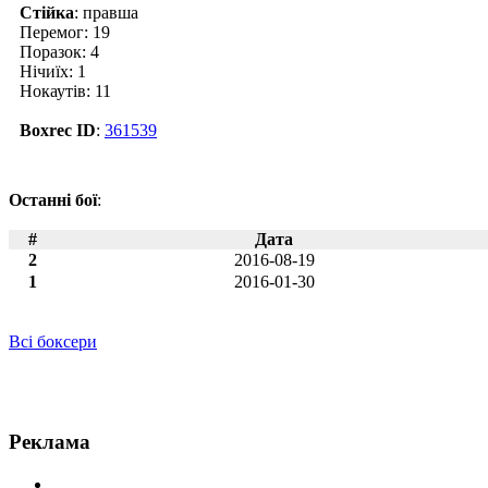
Стійка
: правша
Перемог: 19
Поразок: 4
Нічиїх: 1
Нокаутів: 11
Boxrec ID
:
361539
Останні бої
:
#
Дата
2
2016-08-19
1
2016-01-30
Всі боксери
Новини по Карім Мейфілд
Реклама