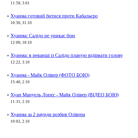
11:59, 3.01
»
Хуанма готовий битися проти Кабальєро
10:50, 31.10
»
Хуанма: Салідо не уникає бою
12:09, 18.10
»
Хуанма: в реванші із Салідо планую відірвати голову
12:22, 3.10
»
Хуанма - Майк Олівер (ФОТО БОЮ)
15:40, 2.10
»
Хуан Мануель Лопес - Майк Олівер (ВІДЕО БОЮ)
11:31, 2.10
»
Хуанма за 2 раунди розбив Олівера
10:02, 2.10