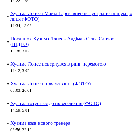
14:22, 1.06
Хуанма Лопес і Майкі Гарсія вперше зустрілися лицем до
»
лиця (ФОТО)
11:34, 13.03
Поєдинок Хуанма Лопес - Алдімар Сілва Сантос
»
(ВІДЕО)
15:38, 3.02
»
Хуанма Лопес повернувся в ринг перемогою
11:12, 3.02
»
Хуанма Лопес на зважуванні (ФОТО)
09:03, 26.01
»
Хуанма готується до поверенення (ФОТО)
14:59, 5.01
»
Хуанма взяв нового тренера
08:56, 23.10