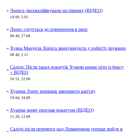
»
Лопеса дискваліфікували на півроку (ВІДЕО)
10:00, 5.01
»
Лопес готується до повернення в ринг
06:40, 27.08
»
Хуана Мануеля Лопеса звинувачують у побитті дружини
08:40, 2.11
Салідо: Після таких нокаутів Хуанмі краще піти із боксу
»
+ ВІДЕО
16:51, 22.09
»
Хуанма Лопес вирішив завершити кар'єру
19:04, 18.09
»
Хуанма знову програв нокаутом (ВІДЕО)
11:20, 12.09
Салідо після перемоги над Ломаченком уперше вийде в
»