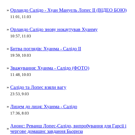
»
Орландо Салідо - Хуан Мануель Лопес ІІ (ВІДЕО БОЮ)
11:01, 11.03
»
Орландо Салідо знову нокаутував Хуанму
10:57, 11.03
»
Битва поглядів: Хуанма - Салідо ІІ
19:59, 10.03
»
Зважування: Хуанма - Салідо (ФОТО)
11:48, 10.03
»
Салідо та Лопес взяли вагу
23:53, 9.03
»
Лицем до лиця: Хуанма - Салідо
17:36, 8.03
Анонс: Реванш Лопес-Салідо, випробування для Гарсії і
»
чергове домашнє завдання Бьорнза