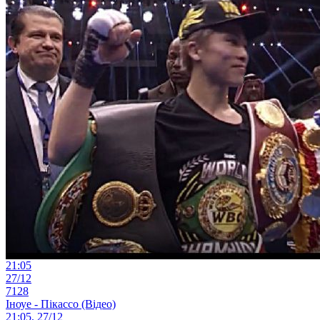
21:05
27/12
7128
Іноуе - Пікассо (Відео)
21:05, 27/12