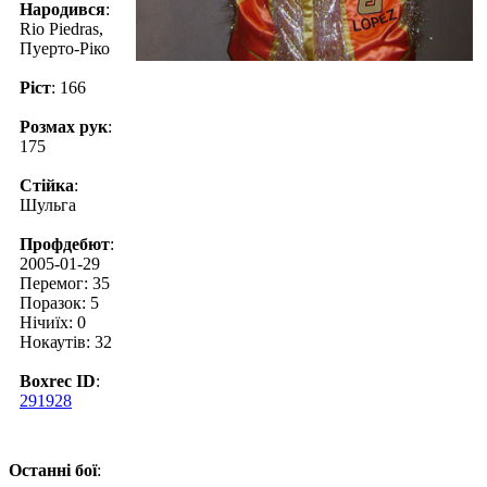
Народився
:
Rio Piedras,
Пуерто-Ріко
Ріст
: 166
Розмах рук
:
175
Стійка
:
Шульга
Профдебют
:
2005-01-29
Перемог: 35
Поразок: 5
Нічиїх: 0
Нокаутів: 32
Boxrec ID
:
291928
Останні бої
: