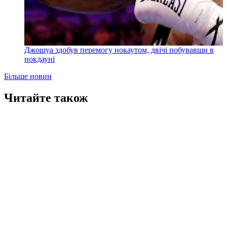
Джошуа здобув перемогу нокаутом, двічі побувавши в
нокдауні
Більше новин
Читайте також