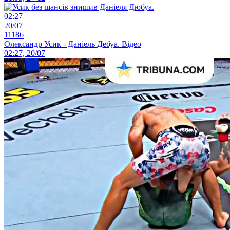
02:27
20/07
11186
Олександр Усик - Даніель Дебуа. Відео
02:27, 20/07