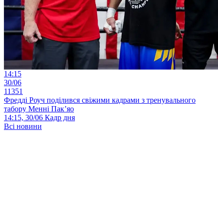
14:15
30/06
11351
Фредді Роуч поділився свіжими кадрами з тренувального
табору Менні Пак’яо
14:15, 30/06
Кадр дня
Всі новини