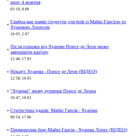
ринг 4 жовтня
03:10, 8.08
Гамбоа має намір схуднути для боїв із Майкі Гарсією та
»
Хуанмою Лопесом
16:05, 2.07
Після поразки від Хуанми Понсе де Леон може
»
завершити кар'єру
12:48, 17.03
»
Нокаут. Хуанма - Понсе де Леон (ВІДЕО)
12:58, 16.03
»
"Хуанма" знову зупинив Понсе де Леона
10:47, 16.03
»
Статистика ударів: Майкі Гарсія - Хуанма
09:54, 17.06
»
Проморолик бою Майкі Гарсія - Хуанма Лопес (ВІДЕО)