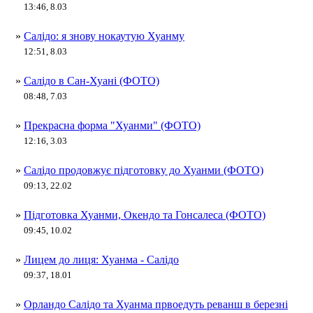
13:46, 8.03
»
Салідо: я знову нокаутую Хуанму
12:51, 8.03
»
Салідо в Сан-Хуані (ФОТО)
08:48, 7.03
»
Прекрасна форма "Хуанми" (ФОТО)
12:16, 3.03
»
Салідо продовжує підготовку до Хуанми (ФОТО)
09:13, 22.02
»
Підготовка Хуанми, Окендо та Гонсалеса (ФОТО)
09:45, 10.02
»
Лицем до лиця: Хуанма - Салідо
09:37, 18.01
»
Орландо Салідо та Хуанма првоедуть реванш в березні