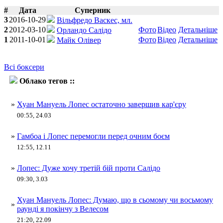
#
Дата
Суперник
3
2016-10-29
Вільфредо Васкес, мл.
2
2012-03-10
Фото
Відео
Детальніше
Орландо Салідо
1
2011-10-01
Фото
Відео
Детальніше
Майк Олівер
Всі боксери
Облако тегов ::
Хуан Мануель Лопес
»
Хуан Мануель Лопес остаточно завершив кар'єру
00:55, 24.03
»
Гамбоа і Лопес перемогли перед очним боєм
12:55, 12.11
»
Лопес: Дуже хочу третій бій проти Салідо
09:30, 3.03
Хуан Мануель Лопес: Думаю, що в сьомому чи восьмому
»
раунді я покінчу з Велесом
21:20, 22.09