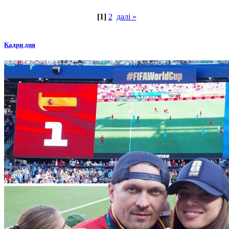
[1]
2
далі »
Кадри дня