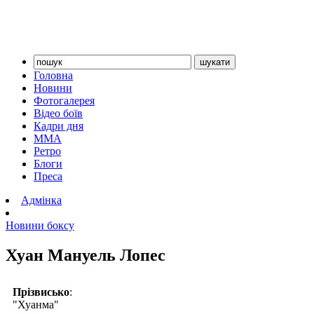
Головна
Новини
Фотогалерея
Відео боїв
Кадри дня
ММА
Ретро
Блоги
Преса
Адмінка
Новини боксу
Хуан Мануель Лопес
Прізвисько
:
"Хуанма"