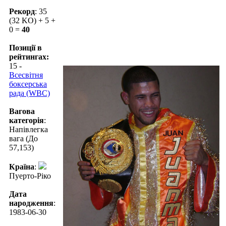
Рекорд
: 35
(32 KO) + 5 +
0 =
40
Позиції в
рейтингах:
15 -
Всесвітня
боксерська
рада (WBC)
Вагова
категорія
:
Напівлегка
вага (До
57,153)
Країна
:
Пуерто-Ріко
Дата
народження
:
1983-06-30