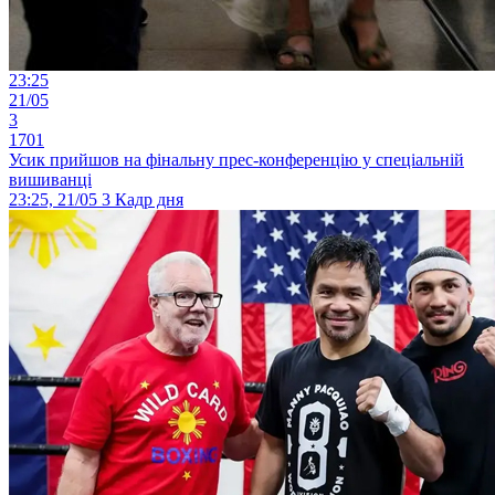
23:25
21/05
3
1701
Усик прийшов на фінальну прес-конференцію у спеціальній
вишиванці
23:25, 21/05
3
Кадр дня