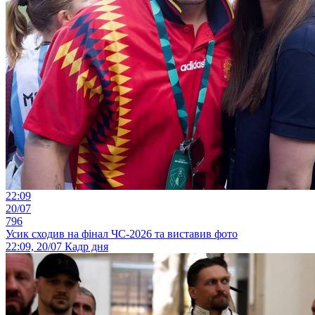
22:09
20/07
796
Усик сходив на фінал ЧС-2026 та виставив фото
22:09, 20/07
Кадр дня