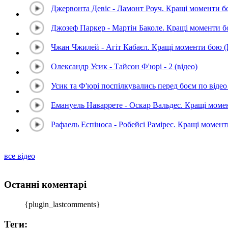
Джервонта Девіс - Ламонт Роуч. Кращі моменти 
Джозеф Паркер - Мартін Баколе. Кращі моменти 
Чжан Чжилей - Агіт Кабаєл. Кращі моменти бою 
Олександр Усик - Тайсон Ф'юрі - 2 (відео)
Усик та Ф'юрі поспілкувались перед боєм по відео 
Емануель Наваррете - Оскар Вальдес. Кращі мом
Рафаель Еспіноса - Робейсі Рамірес. Кращі момен
все відео
Останні коментарі
{plugin_lastcomments}
Теги: