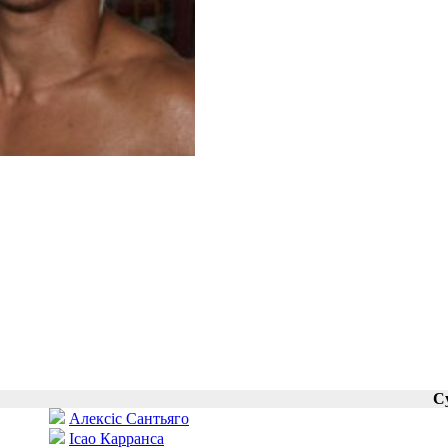
С
Алексіс Сантьяго
Ісао Карранса