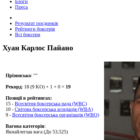
Блоги
Преса
Результат поєдинків
Рейтинги боксерів
Всі боксери
Хуан Карлос Пайано
Прізвисько
: ""
Рекорд
: 18 (9 KO) + 1 + 0 =
19
Позиції в рейтингах:
15 -
Всесвітня боксерська рада (WBC)
10 -
Світова боксерська асоціація (WBA)
9 -
Всесвітня боксерська організація (WBO)
Вагова категорія
:
Якнайлегша вага (До 53,525)