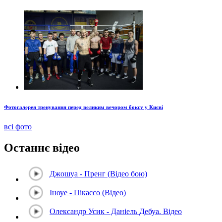
Фотогалерея тренування перед великим вечором боксу у Києві
всі фото
Останнє відео
Джошуа - Пренг (Відео бою)
Іноуе - Пікассо (Відео)
Олександр Усик - Даніель Дебуа. Відео