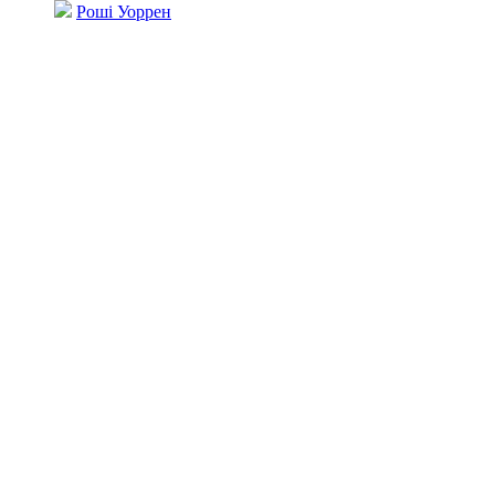
Роші Уоррен