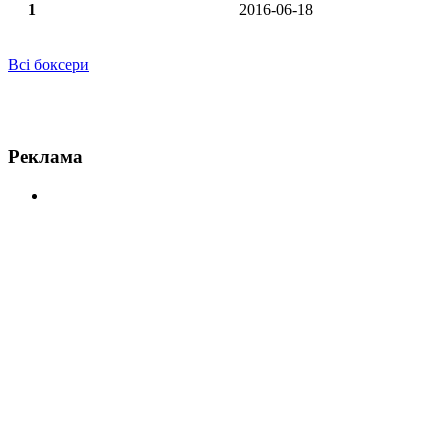
1
2016-06-18
Всі боксери
Новини по Хуан Карлос Пайано
Реклама