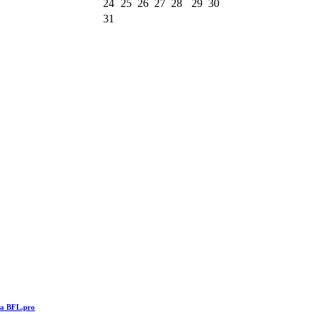
24
25
26
27
28
29
30
31
та BFL.pro