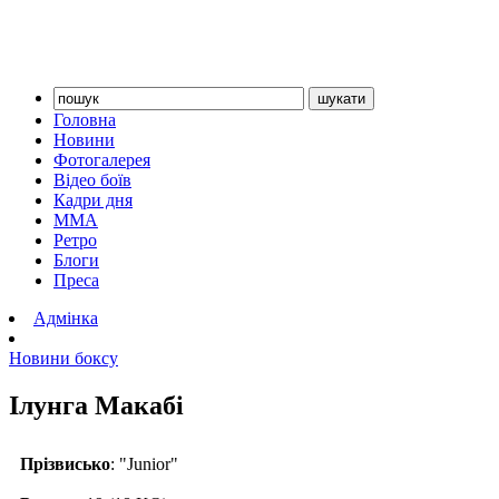
Головна
Новини
Фотогалерея
Відео боїв
Кадри дня
ММА
Ретро
Блоги
Преса
Адмінка
Новини боксу
Ілунга Макабі
Прізвисько
: "Junior"