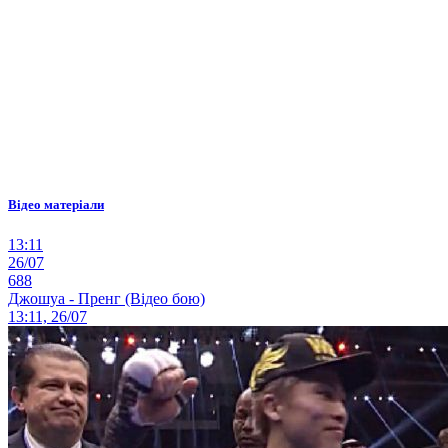
Відео матеріали
13:11
26/07
688
Джошуа - Пренг (Відео бою)
13:11, 26/07