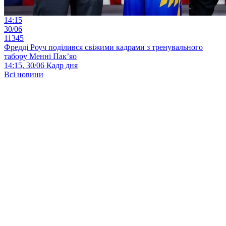
14:15
30/06
11345
Фредді Роуч поділився свіжими кадрами з тренувального
табору Менні Пак’яо
14:15, 30/06
Кадр дня
Всі новини