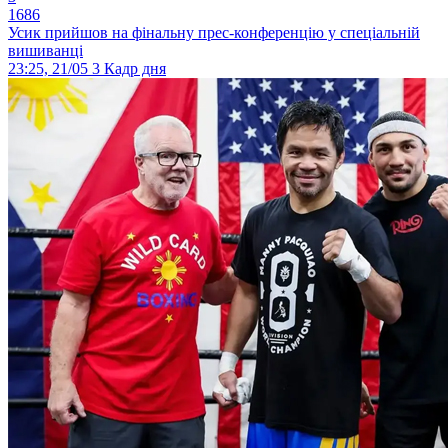
1686
Усик прийшов на фінальну прес-конференцію у спеціальній
вишиванці
23:25, 21/05
3
Кадр дня