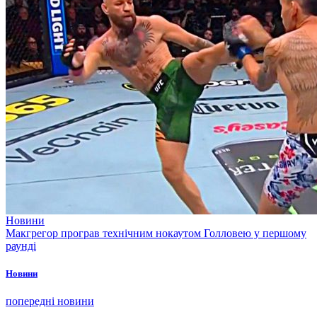
Новини
Макгрегор програв технічним нокаутом Голловею у першому
раунді
Новини
попередні новини