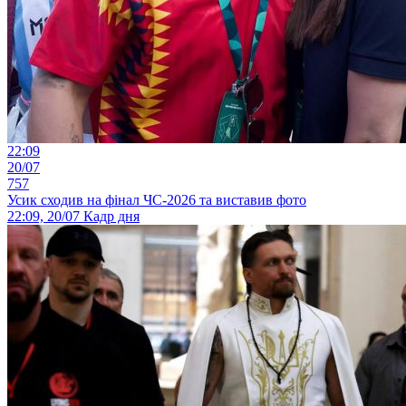
22:09
20/07
757
Усик сходив на фінал ЧС-2026 та виставив фото
22:09, 20/07
Кадр дня