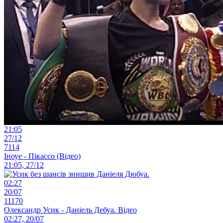
21:05
27/12
7114
Іноуе - Пікассо (Відео)
21:05, 27/12
02:27
20/07
11170
Олександр Усик - Даніель Дебуа. Відео
02:27, 20/07