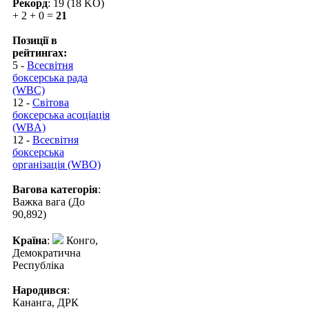
Рекорд
: 19 (18 KO)
+ 2 + 0 =
21
Позиції в
рейтингах:
5 -
Всесвітня
боксерська рада
(WBC)
12 -
Світова
боксерська асоціація
(WBA)
12 -
Всесвітня
боксерська
організація (WBO)
Вагова категорія
:
Важка вага (До
90,892)
Країна
:
Конго,
Демократична
Республіка
Народився
:
Кананга, ДРК