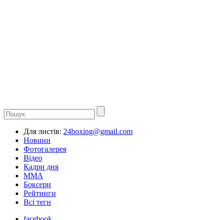
Для листів:
24boxing@gmail.com
Новини
Фотогалерея
Відео
Кадри дня
ММА
Боксери
Рейтинги
Всі теги
facebook