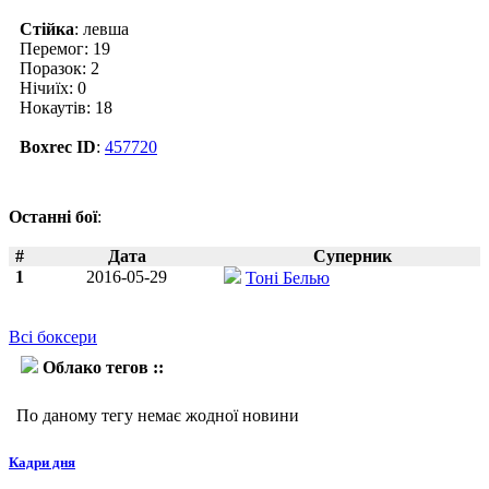
Стійка
: левша
Перемог: 19
Поразок: 2
Нічиїх: 0
Нокаутів: 18
Boxrec ID
:
457720
Останні бої
:
#
Дата
Суперник
1
2016-05-29
Тоні Белью
Всі боксери
Облако тегов ::
Ілунга Макабі
По даному тегу немає жодної новини
Кадри дня