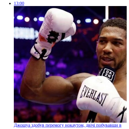
13:00
Джошуа здобув перемогу нокаутом, двічі побувавши в