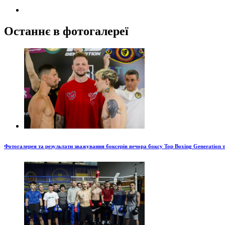
Останнє в фотогалереї
Фотогалерея та результати зважування боксерів вечора боксу Top Boxing Generation 