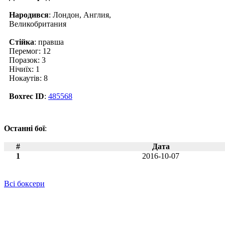
Народився
: Лондон, Англия,
Великобритания
Стійка
: правша
Перемог: 12
Поразок: 3
Нічиїх: 1
Нокаутів: 8
Boxrec ID
:
485568
Останні бої
:
#
Дата
1
2016-10-07
Всі боксери
Новини по Іен Льюисон