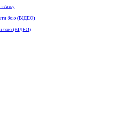
зв'язку
енти бою (ВІДЕО)
ти бою (ВІДЕО)