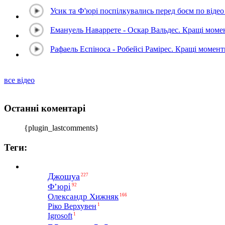
Усик та Ф'юрі поспілкувались перед боєм по відео 
Емануель Наваррете - Оскар Вальдес. Кращі мом
Рафаель Еспіноса - Робейсі Рамірес. Кращі момен
все відео
Останні коментарі
{plugin_lastcomments}
Теги:
Джошуа
227
Ф’юрі
92
Олександр Хижняк
166
1
Ріко Верхувен
1
Igrosoft