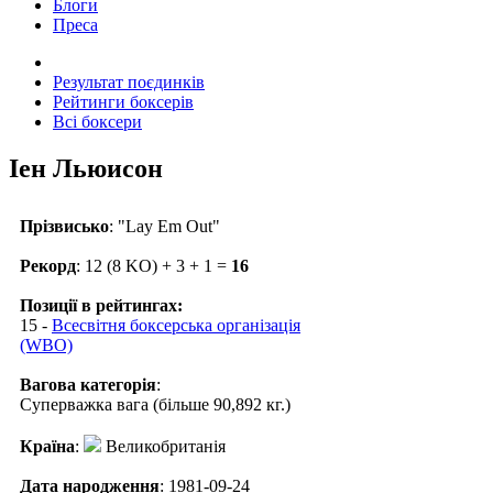
Блоги
Преса
Результат поєдинків
Рейтинги боксерів
Всі боксери
Іен Льюисон
Прізвисько
: "Lay Em Out"
Рекорд
: 12 (8 KO) + 3 + 1 =
16
Позиції в рейтингах:
15 -
Всесвітня боксерська організація
(WBO)
Вагова категорія
:
Суперважка вага (більше 90,892 кг.)
Країна
:
Великобританія
Дата народження
: 1981-09-24