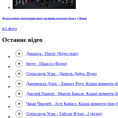
Фотогалерея тренування перед великим вечором боксу у Києві
всі фото
Останнє відео
Джошуа - Пренг (Відео бою)
Іноуе - Пікассо (Відео)
Олександр Усик - Даніель Дебуа. Відео
Джервонта Девіс - Ламонт Роуч. Кращі моменти 
Джозеф Паркер - Мартін Баколе. Кращі моменти 
Чжан Чжилей - Агіт Кабаєл. Кращі моменти бою 
Олександр Усик - Тайсон Ф'юрі - 2 (відео)