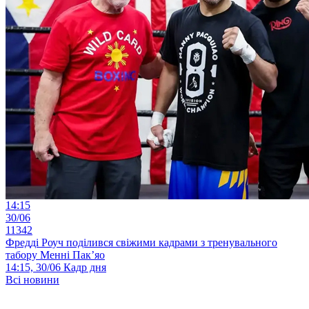
14:15
30/06
11342
Фредді Роуч поділився свіжими кадрами з тренувального
табору Менні Пак’яо
14:15, 30/06
Кадр дня
Всі новини