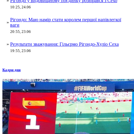
»
Рігондо у видовищному поєдинку розібрався з Сехо
10:25, 24.06
Рігондо: Маю намір стати королем першої напівлегкої
»
ваги
20:55, 23.06
»
Результати зважування: Гільєрмо Рігондо-Хуліо Сеха
19:55, 23.06
Кадри дня