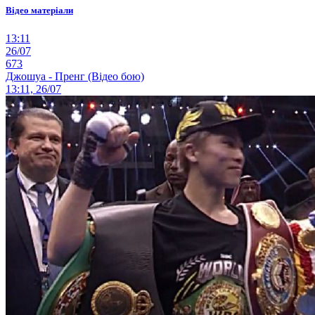
Відео матеріали
13:11
26/07
673
Джошуа - Пренг (Відео бою)
13:11, 26/07