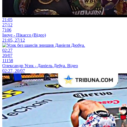
21:05
27/12
7106
Іноуе - Пікассо (Відео)
21:05, 27/12
02:27
20/07
11158
Олександр Усик - Даніель Дебуа. Відео
02:27, 20/07