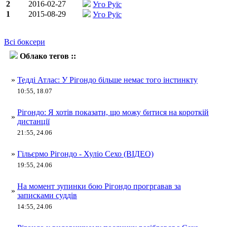
2
2016-02-27
Уго Руїс
1
2015-08-29
Уго Руїс
Всі боксери
Облако тегов ::
Хуліо Сеха
»
Тедді Атлас: У Рігондо більше немає того інстинкту
10:55, 18.07
Рігондо: Я хотів показати, що можу битися на короткій
»
дистанції
21:55, 24.06
»
Гільєрмо Рігондо - Хуліо Сехо (ВІДЕО)
19:55, 24.06
На момент зупинки бою Рігондо прогргавав за
»
записками суддів
14:55, 24.06