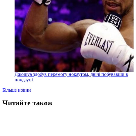
Джошуа здобув перемогу нокаутом, двічі побувавши в
нокдауні
Більше новин
Читайте також