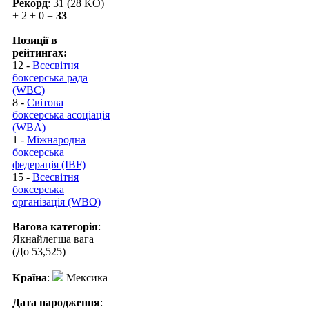
Рекорд
: 31 (28 KO)
+ 2 + 0 =
33
Позиції в
рейтингах:
12 -
Всесвітня
боксерська рада
(WBC)
8 -
Світова
боксерська асоціація
(WBA)
1 -
Міжнародна
боксерська
федерація (IBF)
15 -
Всесвітня
боксерська
організація (WBO)
Вагова категорія
:
Якнайлегша вага
(До 53,525)
Країна
:
Мексика
Дата народження
: