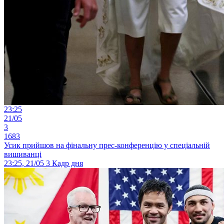
23:25
21/05
3
1683
Усик прийшов на фінальну прес-конференцію у спеціальній
вишиванці
23:25, 21/05
3
Кадр дня