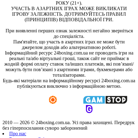
РОКУ (21+).
УЧАСТЬ В АЗАРТНИХ ІГРАХ МОЖЕ ВИКЛИКАТИ
ІГРОВУ ЗАЛЕЖНІСТЬ. ДОТРИМУЙТЕСЬ ПРАВИЛ
(ПРИНЦИПІВ) ВІДПОВІДАЛЬНОЇ ГРИ.
При виявленні перших ознак залежності негайно зверніться
до спеціаліста.
Пам'ятайте, що участь в азартних іграх не може бути
джерелом доходів або альтернативою роботі.
Інформаційний ресурс 24boxing.com.ua не проводить ігри на
реальні та/або віртуальні гроші, також сайт не приймає в
жодній формі оплату ставок та/інших платежів, які пов’язані/
можуть бути пов’язані з азартними іграми, букмекерами або
тоталізаторами.
Будь-які матеріали на інформаційному ресурсі 24boxing.com.ua
публікуються виключно з інформаційною метою.
2010 — 2026 ©
24boxing.com.ua.
Усi права захищенi. Передрук
без гіперпосилання суворо заборонений
Про нас