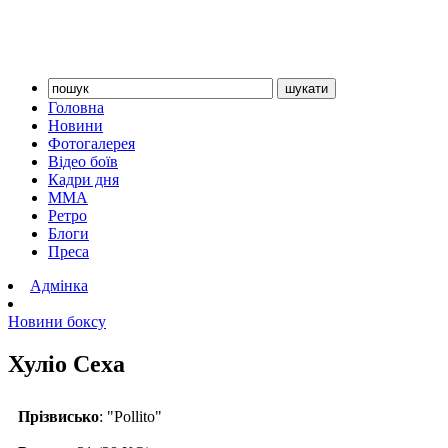
Головна
Новини
Фотогалерея
Відео боїв
Кадри дня
ММА
Ретро
Блоги
Преса
Адмінка
Новини боксу
Хуліо Сеха
Прізвисько
: "Pollito"