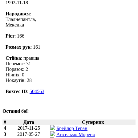
1992-11-18
Народився
:
Тлалнепантла,
Мексика
Ріст
: 166
Розмах рук
: 161
Стійка
: правша
Перемог: 31
Поразок: 2
Нічиїх: 0
Нокаутів: 28
Boxrec ID
:
504563
Останні бої
:
#
Дата
Суперник
4
2017-11-25
Брейлор Теран
3
2017-05-27
Ансельмо Морено