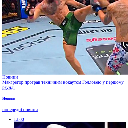
Новини
Макгрегор програв технічним нокаутом Голловею у першому
раунді
Новини
попередні новини
13:00