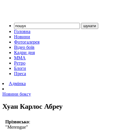
Головна
Новини
Фотогалерея
Відео боїв
Кадри дня
ММА
Ретро
Блоги
Преса
Адмінка
Новини боксу
Хуан Карлос Абреу
Прізвисько
:
"Merengue"