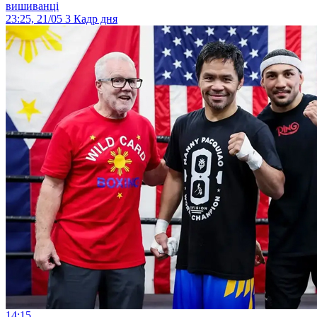
вишиванці
23:25, 21/05
3
Кадр дня
14:15