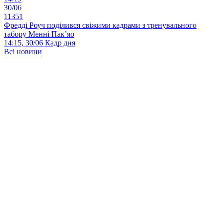
30/06
11351
Фредді Роуч поділився свіжими кадрами з тренувального
табору Менні Пак’яо
14:15, 30/06
Кадр дня
Всі новини