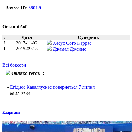
Boxrec ID
:
580120
Останні бої
:
#
Дата
Суперник
2
2017-11-02
Хесус Сото Каррас
1
2015-09-18
Джамал Джеймс
Всі боксери
Облако тегов ::
Хуан Карлос Абреу
»
Егідіюс Каваляускас повернеться 7 липня
06:55, 27.06
Кадри дня