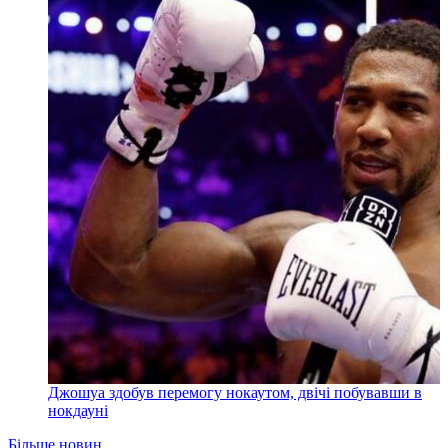
Джошуа здобув перемогу нокаутом, двічі побувавши в
нокдауні
Більше новин