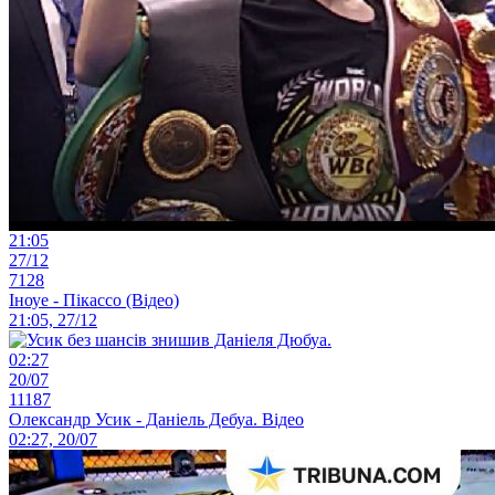
21:05
27/12
7128
Іноуе - Пікассо (Відео)
21:05, 27/12
02:27
20/07
11187
Олександр Усик - Даніель Дебуа. Відео
02:27, 20/07