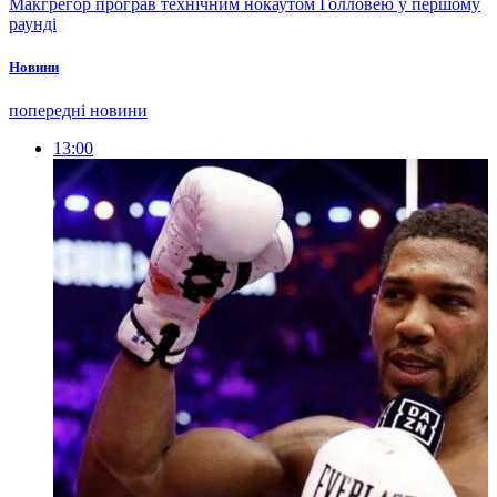
Макгрегор програв технічним нокаутом Голловею у першому
раунді
Новини
попередні новини
13:00