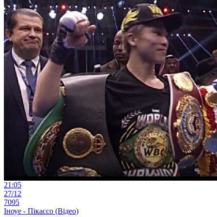
21:05
27/12
7095
Іноуе - Пікассо (Відео)