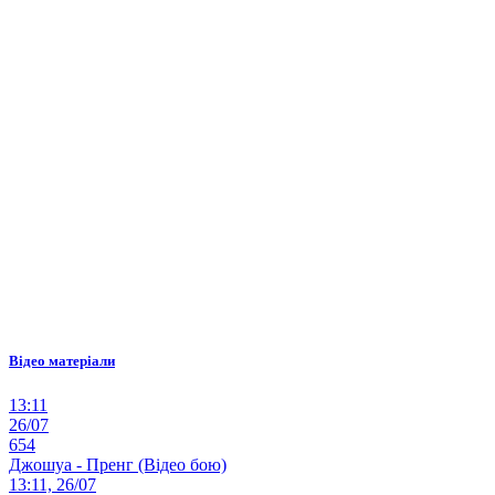
Відео матеріали
13:11
26/07
654
Джошуа - Пренг (Відео бою)
13:11, 26/07