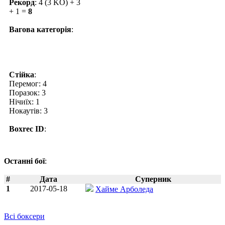
Рекорд
: 4 (3 KO) + 3
+ 1 =
8
Вагова категорія
:
Стійка
:
Перемог: 4
Поразок: 3
Нічиїх: 1
Нокаутів: 3
Boxrec ID
:
Останні бої
:
#
Дата
Суперник
1
2017-05-18
Хайме Арболеда
Всі боксери