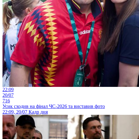
22:09
20/07
716
Усик сходив на фінал ЧС-2026 та виставив фото
22:09, 20/07
Кадр дня