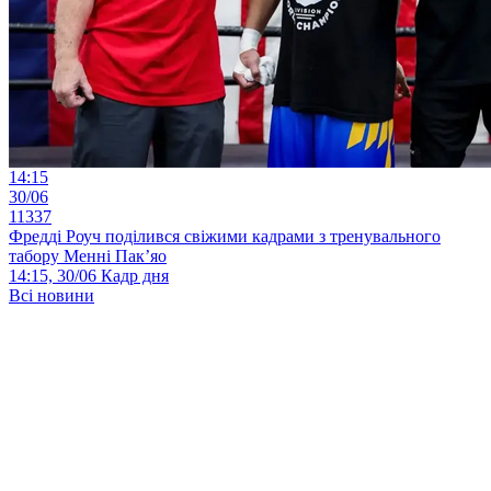
14:15
30/06
11337
Фредді Роуч поділився свіжими кадрами з тренувального
табору Менні Пак’яо
14:15, 30/06
Кадр дня
Всі новини