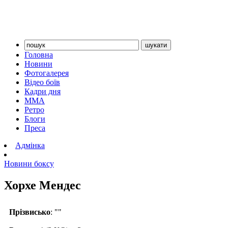
Головна
Новини
Фотогалерея
Відео боїв
Кадри дня
ММА
Ретро
Блоги
Преса
Адмінка
Новини боксу
Хорхе Мендес
Прізвисько
: ""