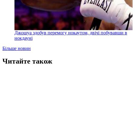
Джошуа здобув перемогу нокаутом, двічі побувавши в
нокдауні
Більше новин
Читайте також