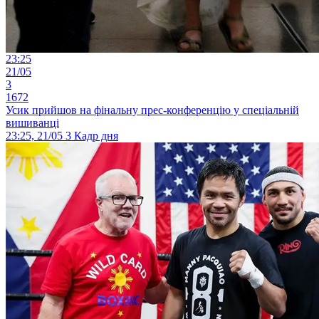
23:25
21/05
3
1672
Усик прийшов на фінальну прес-конференцію у спеціальній
вишиванці
23:25, 21/05
3
Кадр дня