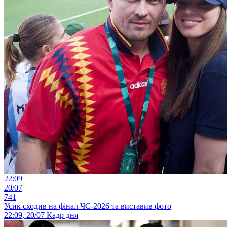
22:09
20/07
741
Усик сходив на фінал ЧС-2026 та виставив фото
22:09, 20/07
Кадр дня