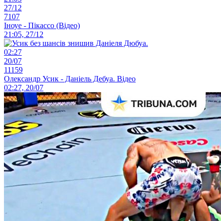
27/12
7107
Іноуе - Пікассо (Відео)
21:05, 27/12
02:27
20/07
11159
Олександр Усик - Даніель Дебуа. Відео
02:27, 20/07