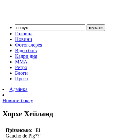
Головна
Новини
Фотогалерея
Відео боїв
Кадри дня
ММА
Ретро
Блоги
Преса
Адмінка
Новини боксу
Хорхе Хейланд
Прізвисько
: "El
Gaucho de Pig??"