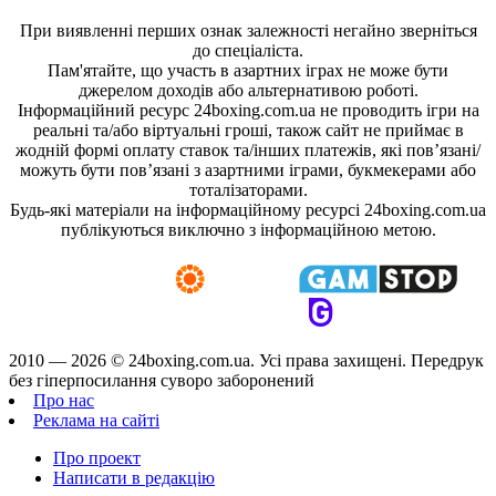
При виявленні перших ознак залежності негайно зверніться
до спеціаліста.
Пам'ятайте, що участь в азартних іграх не може бути
джерелом доходів або альтернативою роботі.
Інформаційний ресурс 24boxing.com.ua не проводить ігри на
реальні та/або віртуальні гроші, також сайт не приймає в
жодній формі оплату ставок та/інших платежів, які пов’язані/
можуть бути пов’язані з азартними іграми, букмекерами або
тоталізаторами.
Будь-які матеріали на інформаційному ресурсі 24boxing.com.ua
публікуються виключно з інформаційною метою.
2010 — 2026 ©
24boxing.com.ua.
Усi права захищенi. Передрук
без гіперпосилання суворо заборонений
Про нас
Реклама на сайті
Про проект
Написати в редакцію