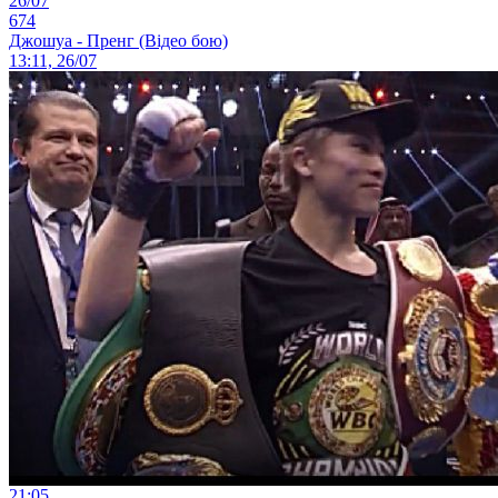
26/07
674
Джошуа - Пренг (Відео бою)
13:11, 26/07
21:05