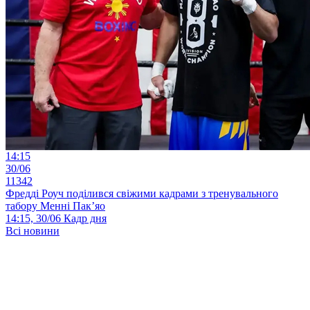
14:15
30/06
11342
Фредді Роуч поділився свіжими кадрами з тренувального
табору Менні Пак’яо
14:15, 30/06
Кадр дня
Всі новини