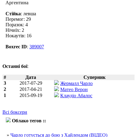
Аргентина
Стійка
: левша
Перемог: 29
Поразок: 4
Нічиїх: 2
Нокаутів: 16
Boxrec ID
:
389007
Останні бої
:
#
Дата
Суперник
3
2017-07-29
Жермалл Чарло
2
2017-04-21
Матео Верон
1
2015-09-19
Клаудіо Абалос
Всі боксери
Облако тегов ::
Хорхе Хейланд
»
Чарло готується до бою з Хайлендом (ВІДЕО)