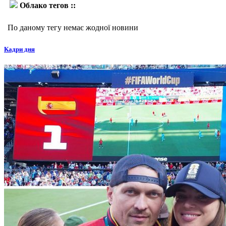
Облако тегов ::
Хесус Галисиа
По даному тегу немає жодної новини
Кадри дня