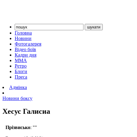
Головна
Новини
Фотогалерея
Відео боїв
Кадри дня
ММА
Ретро
Блоги
Преса
Адмінка
Новини боксу
Хесус Галисиа
Прізвисько
: ""