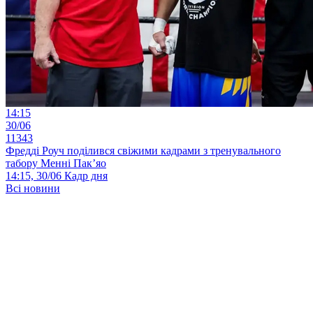
14:15
30/06
11343
Фредді Роуч поділився свіжими кадрами з тренувального
табору Менні Пак’яо
14:15, 30/06
Кадр дня
Всі новини