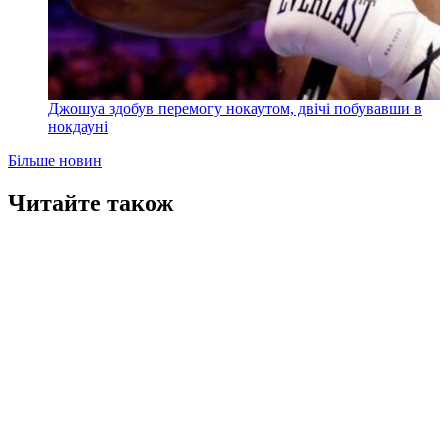
Джошуа здобув перемогу нокаутом, двічі побувавши в
нокдауні
Більше новин
Читайте також