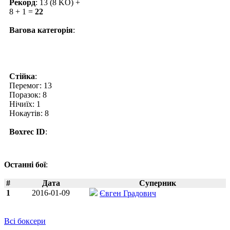
Рекорд
: 13 (8 KO) +
8 + 1 =
22
Вагова категорія
:
Стійка
:
Перемог: 13
Поразок: 8
Нічиїх: 1
Нокаутів: 8
Boxrec ID
:
Останні бої
:
#
Дата
Суперник
1
2016-01-09
Євген Градович
Всі боксери