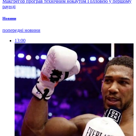
Макгрегор програв технічним нокаутом Голловею у першому
раунді
Новини
попередні новини
13:00