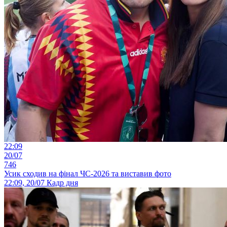
22:09
20/07
746
Усик сходив на фінал ЧС-2026 та виставив фото
22:09, 20/07
Кадр дня