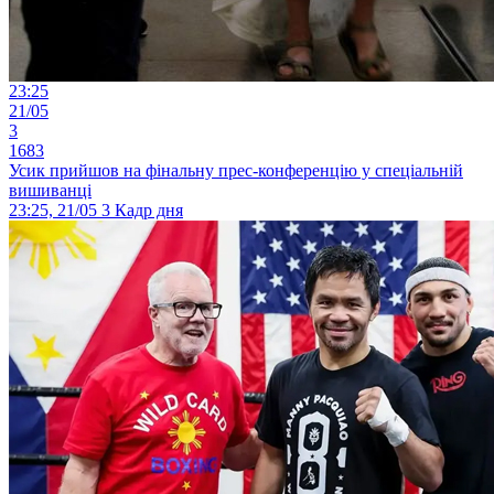
23:25
21/05
3
1683
Усик прийшов на фінальну прес-конференцію у спеціальній
вишиванці
23:25, 21/05
3
Кадр дня