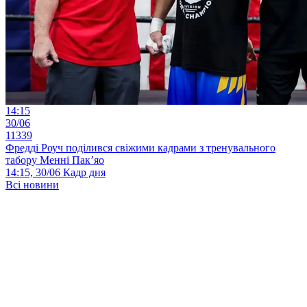
14:15
30/06
11339
Фредді Роуч поділився свіжими кадрами з тренувального
табору Менні Пак’яо
14:15, 30/06
Кадр дня
Всі новини