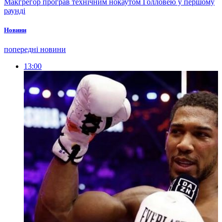
Макгрегор програв технічним нокаутом Голловею у першому
раунді
Новини
попередні новини
13:00