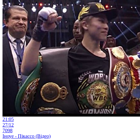
21:05
27/12
7098
Іноуе - Пікассо (Відео)