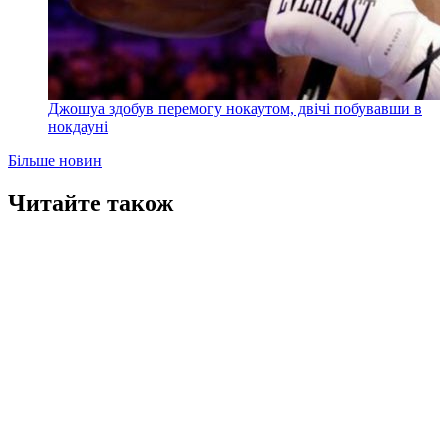
Джошуа здобув перемогу нокаутом, двічі побувавши в
нокдауні
Більше новин
Читайте також