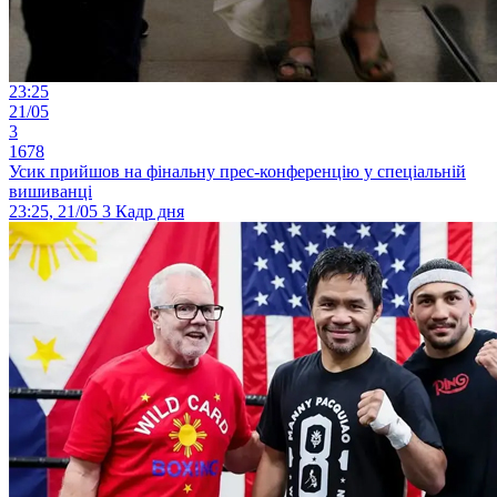
23:25
21/05
3
1678
Усик прийшов на фінальну прес-конференцію у спеціальній
вишиванці
23:25, 21/05
3
Кадр дня