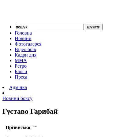
Головна
Новини
Фотогалерея
Відео боїв
Кадри дня
ММА
Ретро
Блоги
Преса
Адмінка
Новини боксу
Густаво Гарибай
Прізвисько
: ""