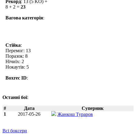
Рекорд
: 13 (5 KO) +
8 + 2 =
23
Вагова категорія
:
Стійка
:
Перемог: 13
Поразок: 8
Нічиїх: 2
Нокаутів: 5
Boxrec ID
:
Останні бої
:
#
Дата
Суперник
1
2017-05-26
Жанкош Тураров
Всі боксери