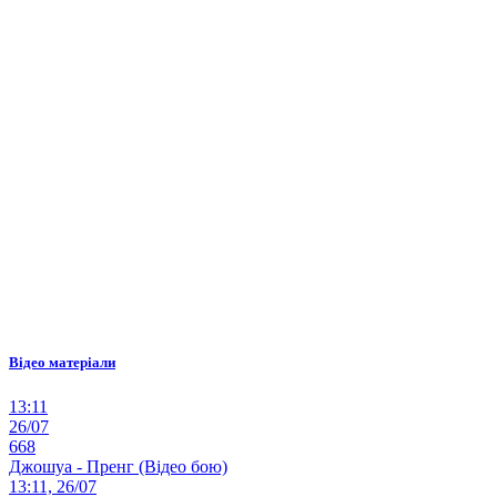
Відео матеріали
13:11
26/07
668
Джошуа - Пренг (Відео бою)
13:11, 26/07