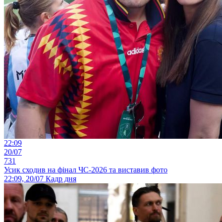
22:09
20/07
731
Усик сходив на фінал ЧС-2026 та виставив фото
22:09, 20/07
Кадр дня