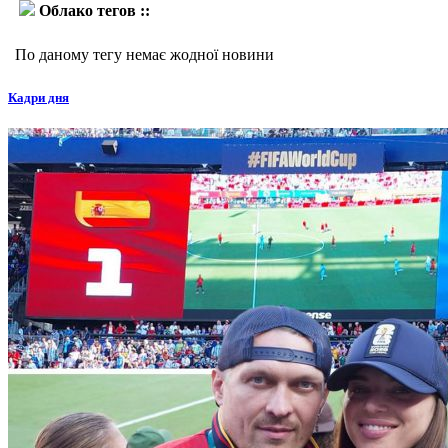
Облако тегов ::
Густаво Гарибай
По даному тегу немає жодної новини
Кадри дня