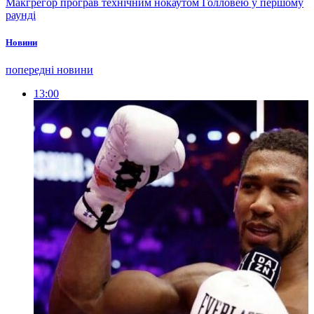
Макгрегор програв технічним нокаутом Голловею у першому
раунді
Новини
попередні новини
13:00