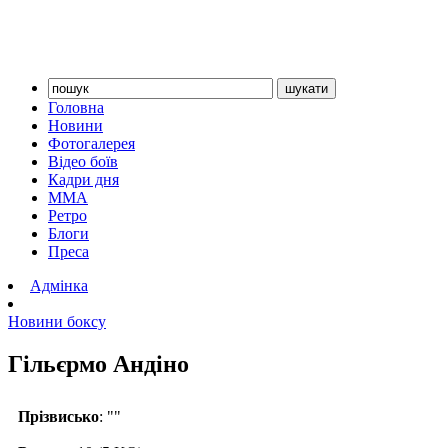
Головна
Новини
Фотогалерея
Відео боїв
Кадри дня
ММА
Ретро
Блоги
Преса
Адмінка
Новини боксу
Гільєрмо Андіно
Прізвисько
: ""