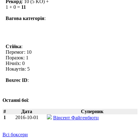
Рекорд
: 10 (5 KO) +
1 + 0 =
11
Вагова категорія
:
Стійка
:
Перемог: 10
Поразок: 1
Нічиїх: 0
Нокаутів: 5
Boxrec ID
:
Останні бої
:
#
Дата
Суперник
1
2016-10-01
Вінсент Файгенбютц
Всі боксери