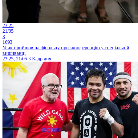
23:25
21/05
3
1693
Усик прийшов на фінальну прес-конференцію у спеціальній
вишиванці
23:25, 21/05
3
Кадр дня