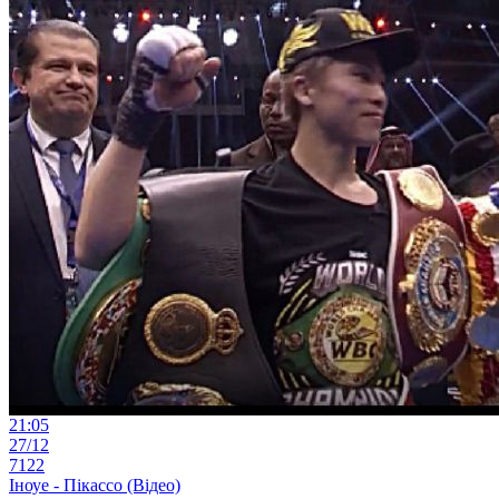
21:05
27/12
7122
Іноуе - Пікассо (Відео)