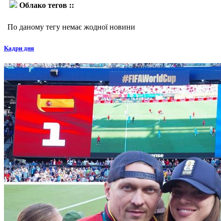
Облако тегов ::
Гільєрмо Андіно
По даному тегу немає жодної новини
Кадри дня