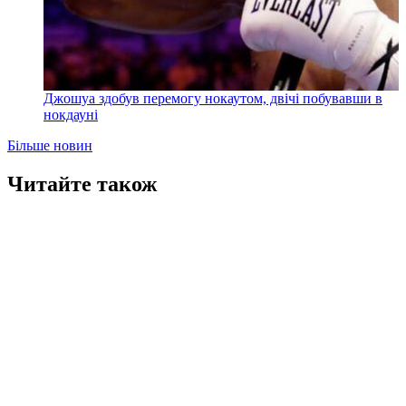
Джошуа здобув перемогу нокаутом, двічі побувавши в
нокдауні
Більше новин
Читайте також