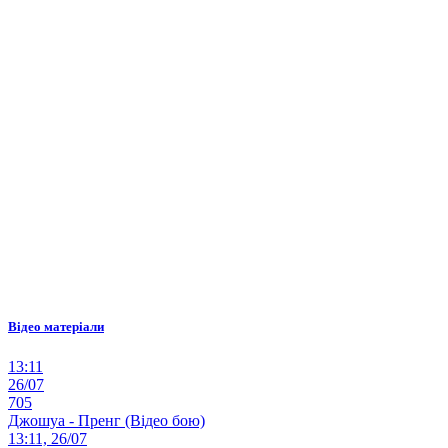
Відео матеріали
13:11
26/07
705
Джошуа - Пренг (Відео бою)
13:11, 26/07