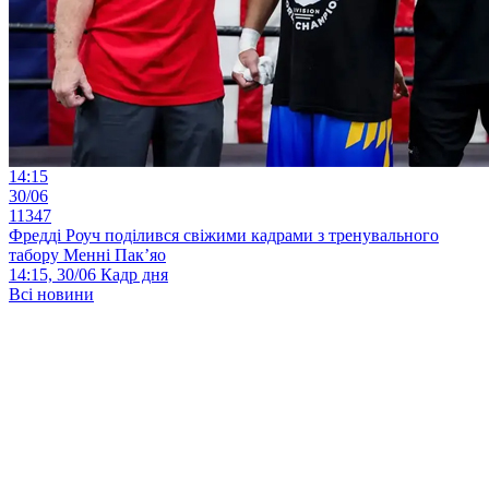
14:15
30/06
11347
Фредді Роуч поділився свіжими кадрами з тренувального
табору Менні Пак’яо
14:15, 30/06
Кадр дня
Всі новини