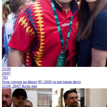
22:09
20/07
783
Усик сходив на фінал ЧС-2026 та виставив фото
22:09, 20/07
Кадр дня