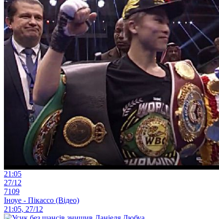
21:05
27/12
7109
Іноуе - Пікассо (Відео)
21:05, 27/12