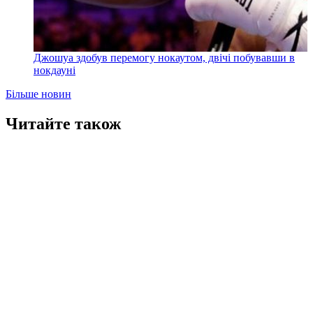
Джошуа здобув перемогу нокаутом, двічі побувавши в
нокдауні
Більше новин
Читайте також