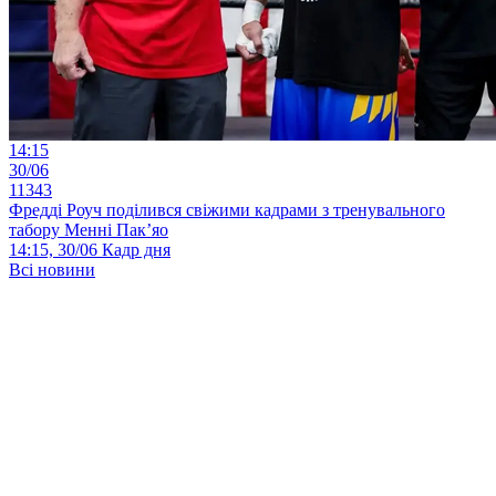
14:15
30/06
11343
Фредді Роуч поділився свіжими кадрами з тренувального
табору Менні Пак’яо
14:15, 30/06
Кадр дня
Всі новини