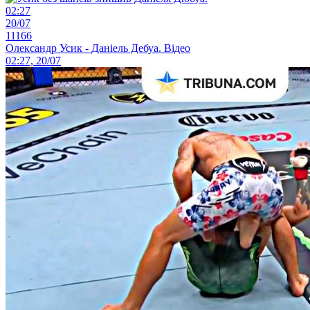
02:27
20/07
11166
Олександр Усик - Даніель Дебуа. Відео
02:27, 20/07