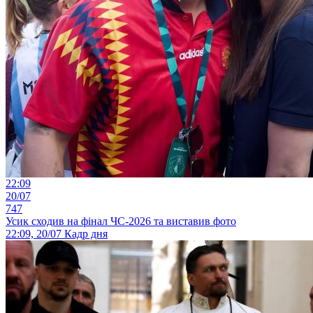
22:09
20/07
747
Усик сходив на фінал ЧС-2026 та виставив фото
22:09, 20/07
Кадр дня