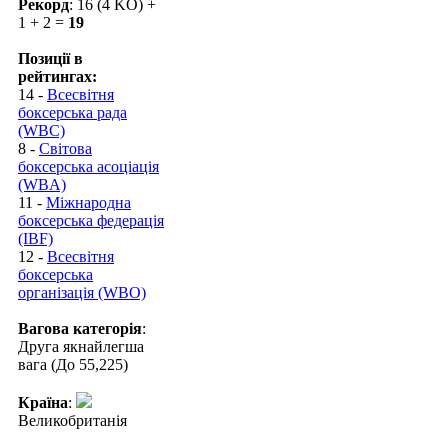
Рекорд
: 16 (4 KO) +
1 + 2 =
19
Позиції в
рейтингах:
14 -
Всесвітня
боксерська рада
(WBC)
8 -
Світова
боксерська асоціація
(WBA)
11 -
Міжнародна
боксерська федерація
(IBF)
12 -
Всесвітня
боксерська
організація (WBO)
Вагова категорія
:
Друга якнайлегша
вага (До 55,225)
Країна
:
Великобританія