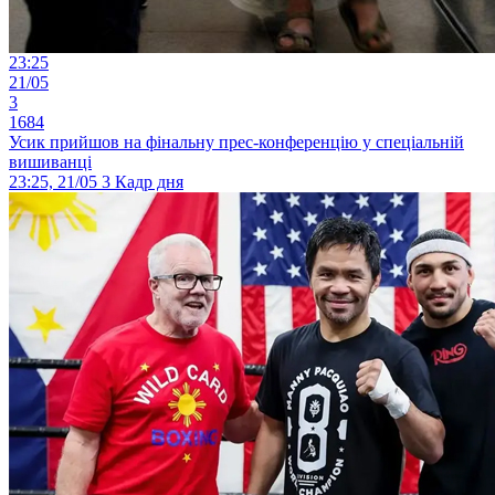
23:25
21/05
3
1684
Усик прийшов на фінальну прес-конференцію у спеціальній
вишиванці
23:25, 21/05
3
Кадр дня