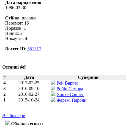
Дата народження
:
1986-03-30
Стійка
: правша
Перемог: 16
Поразок: 1
Нічиїх: 2
Нокаутів: 4
Boxrec ID
:
551317
Останні бої
:
#
Дата
Суперник
4
2017-02-25
Рей Варгас
3
2016-09-10
Робін Самора
2
2016-02-27
Хорхе Санчес
1
2015-10-24
Жеремі Пароди
Всі боксери
Облако тегов ::
Гевін Макдоннелл