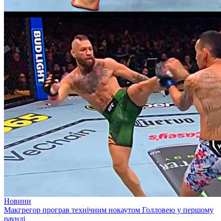
Новини
Макгрегор програв технічним нокаутом Голловею у першому
раунді