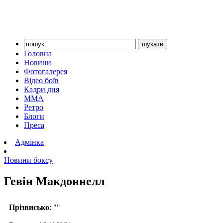
Головна
Новини
Фотогалерея
Відео боїв
Кадри дня
ММА
Ретро
Блоги
Преса
Адмінка
Новини боксу
Гевін Макдоннелл
Прізвисько
: ""