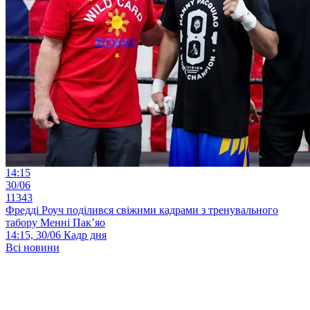
14:15
30/06
11343
Фредді Роуч поділився свіжими кадрами з тренувального
табору Менні Пак’яо
14:15, 30/06
Кадр дня
Всі новини