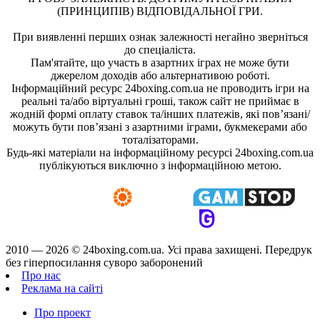
(ПРИНЦИПІВ) ВІДПОВІДАЛЬНОЇ ГРИ.
При виявленні перших ознак залежності негайно зверніться
до спеціаліста.
Пам'ятайте, що участь в азартних іграх не може бути
джерелом доходів або альтернативою роботі.
Інформаційний ресурс 24boxing.com.ua не проводить ігри на
реальні та/або віртуальні гроші, також сайт не приймає в
жодній формі оплату ставок та/інших платежів, які пов’язані/
можуть бути пов’язані з азартними іграми, букмекерами або
тоталізаторами.
Будь-які матеріали на інформаційному ресурсі 24boxing.com.ua
публікуються виключно з інформаційною метою.
2010 — 2026 ©
24boxing.com.ua.
Усi права захищенi. Передрук
без гіперпосилання суворо заборонений
Про нас
Реклама на сайті
Про проект