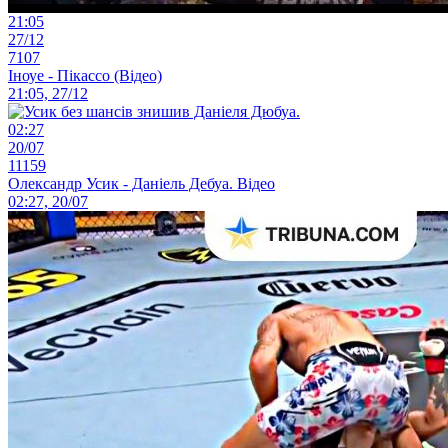
21:05
27/12
7107
Іноуе - Пікассо (Відео)
21:05, 27/12
02:27
20/07
11159
Олександр Усик - Даніель Дебуа. Відео
02:27, 20/07