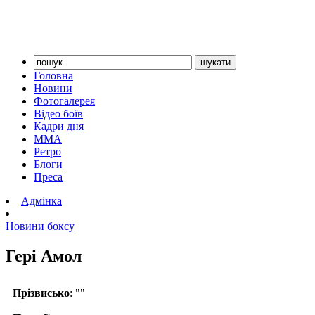
Головна
Новини
Фотогалерея
Відео боїв
Кадри дня
ММА
Ретро
Блоги
Преса
Адмінка
Новини боксу
Гері Амол
Прізвисько
: ""