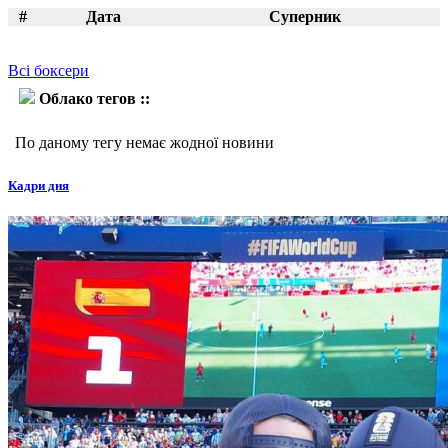
#
Дата
Суперник
Всі боксери
Облако тегов ::
Гері Амол
По даному тегу немає жодної новини
Кадри дня