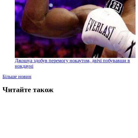
Джошуа здобув перемогу нокаутом, двічі побувавши в
нокдауні
Більше новин
Читайте також