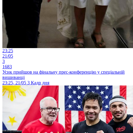
23:25
21/05
3
1683
Усик прийшов на фінальну прес-конференцію у спеціальній
вишиванці
23:25, 21/05
3
Кадр дня