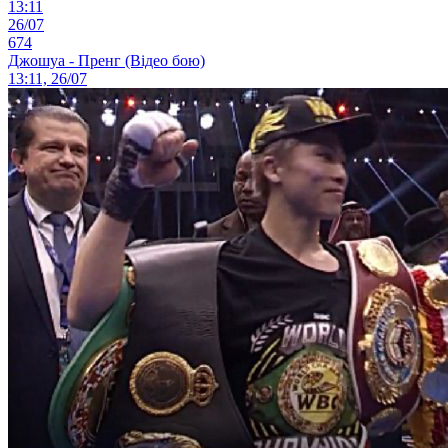
13:11
26/07
674
Джошуа - Пренг (Відео бою)
13:11, 26/07