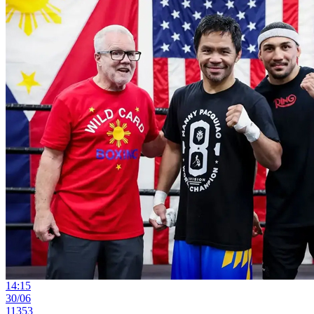
14:15
30/06
11353