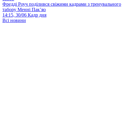
Фредді Роуч поділився свіжими кадрами з тренувального
табору Менні Пак’яо
14:15, 30/06
Кадр дня
Всі новини