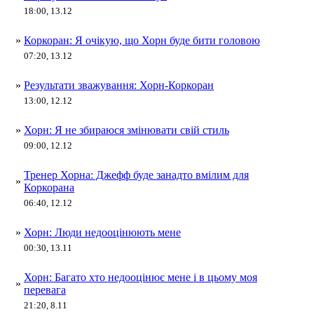
18:00, 13.12
»
Коркоран: Я очікую, що Хорн буде бити головою
07:20, 13.12
»
Результати зважування: Хорн-Коркоран
13:00, 12.12
»
Хорн: Я не збираюся змінювати свій стиль
09:00, 12.12
Тренер Хорна: Джефф буде занадто вмілим для
»
Коркорана
06:40, 12.12
»
Хорн: Люди недооцінюють мене
00:30, 13.11
Хорн: Багато хто недооцінює мене і в цьому моя
»
перевага
21:20, 8.11