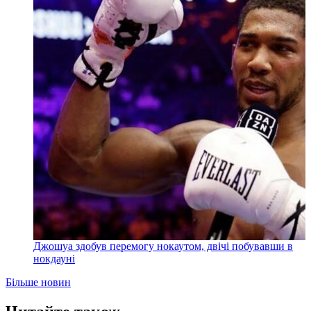
Джошуа здобув перемогу нокаутом, двічі побувавши в
нокдауні
Більше новин