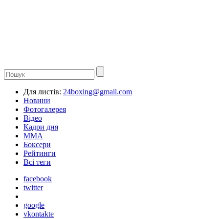
Для листів:
24boxing@gmail.com
Новини
Фотогалерея
Відео
Кадри дня
ММА
Боксери
Рейтинги
Всі теги
facebook
twitter
google
vkontakte