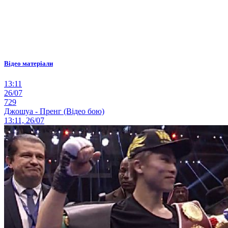
Відео матеріали
13:11
26/07
729
Джошуа - Пренг (Відео бою)
13:11, 26/07