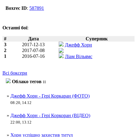
Boxrec ID
:
587891
Останні бої
:
#
Дата
Суперник
3
2017-12-13
Джефф Хорн
2
2017-07-08
1
2016-07-16
Ліам Вільямс
Всі боксери
Облако тегов ::
Гері Коркоран
»
Джефф Хорн - Гері Коркаран (ФОТО)
08:20, 14.12
»
Джефф Хорн - Гері Коркоран (ВІДЕО)
22:00, 13.12
»
Хорн успішно захистив титул