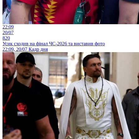
22:09
20/07
820
Усик сходив на фінал ЧС-2026 та виставив фото
22:09, 20/07
Кадр дня