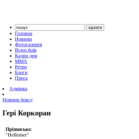
Головна
Новини
Фотогалерея
Відео боїв
Кадри дня
ММА
Ретро
Блоги
Преса
Адмінка
Новини боксу
Гері Коркоран
Прізвисько
:
"Hellraiser"