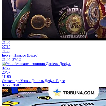
21:05
27/12
7133
Іноуе - Пікассо (Відео)
21:05, 27/12
02:27
20/07
11195
Олександр Усик - Даніель Дебуа. Відео
02:27, 20/07