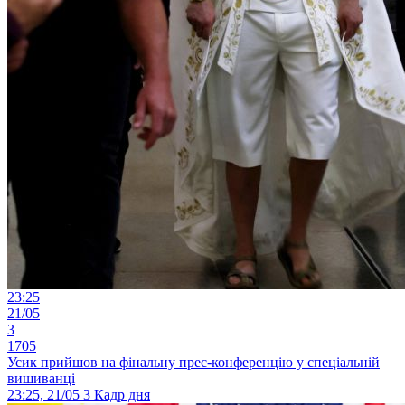
23:25
21/05
3
1705
Усик прийшов на фінальну прес-конференцію у спеціальній
вишиванці
23:25, 21/05
3
Кадр дня