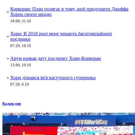
Коркоран: План полягає в тому, щоб придушити Джеффа
»
Хорна своєю міццю
18:00, 31.10
Хорн: В 2018 році мене чекають багатомільйонні
»
поєдинки
07:20, 16.10
»
Арум назвав дату поєдинку Хорн-Коркоран
13:00, 10.10
»
Хорн дізнався ім'я наступного суперника
07:20, 6.10
Кадри дня