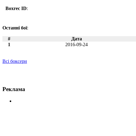
Boxrec ID
:
Останні бої
:
#
Дата
1
2016-09-24
Всі боксери
Новини по Гарі Абаджян
Реклама