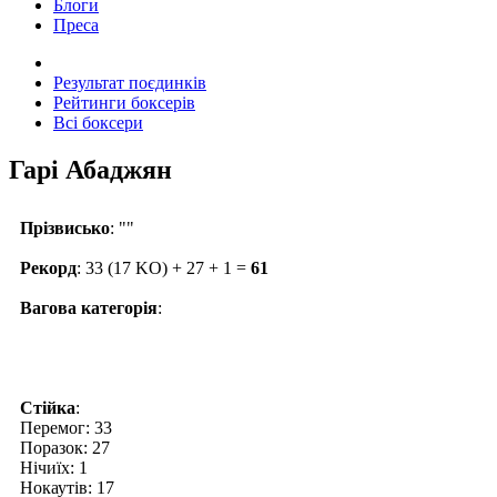
Блоги
Преса
Результат поєдинків
Рейтинги боксерів
Всі боксери
Гарі Абаджян
Прізвисько
: ""
Рекорд
: 33 (17 KO) + 27 + 1 =
61
Вагова категорія
:
Стійка
:
Перемог: 33
Поразок: 27
Нічиїх: 1
Нокаутів: 17