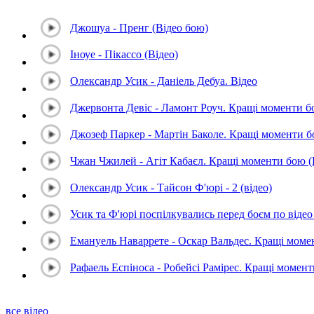
Джошуа - Пренг (Відео бою)
Іноуе - Пікассо (Відео)
Олександр Усик - Даніель Дебуа. Відео
Джервонта Девіс - Ламонт Роуч. Кращі моменти 
Джозеф Паркер - Мартін Баколе. Кращі моменти 
Чжан Чжилей - Агіт Кабаєл. Кращі моменти бою 
Олександр Усик - Тайсон Ф'юрі - 2 (відео)
Усик та Ф'юрі поспілкувались перед боєм по відео 
Емануель Наваррете - Оскар Вальдес. Кращі мом
Рафаель Еспіноса - Робейсі Рамірес. Кращі момен
все відео