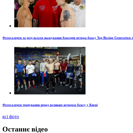
Фотогалерея та результати зважування боксерів вечора боксу Top Boxing Generation 
Фотогалерея тренування перед великим вечором боксу у Києві
всі фото
Останнє відео