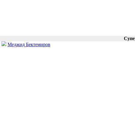
Супе
Меджид Бектемиров