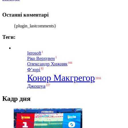
Останні коментарі
{plugin_lastcomments}
Теги:
1
Igrosoft
1
Ріко Верхувен
Олександр Хижняк
166
Ф’юрі
92
Конор Макгрегор
2016
Джошуа
227
Кадр дня