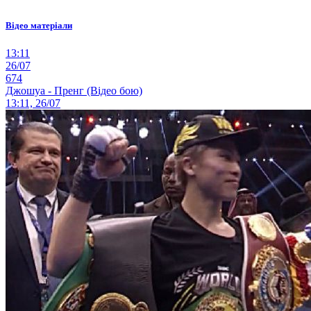
Відео матеріали
13:11
26/07
674
Джошуа - Пренг (Відео бою)
13:11, 26/07