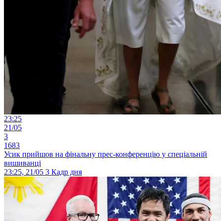
23:25
21/05
3
1683
Усик прийшов на фінальну прес-конференцію у спеціальній
вишиванці
23:25, 21/05
3
Кадр дня