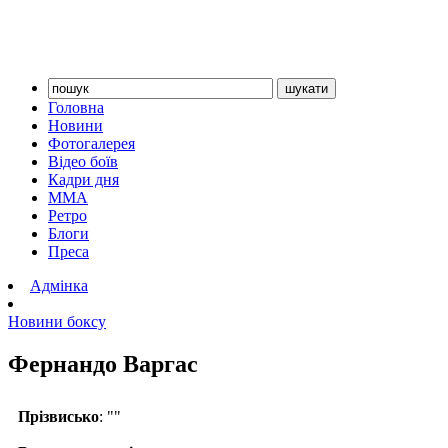
Головна
Новини
Фотогалерея
Відео боїв
Кадри дня
ММА
Ретро
Блоги
Преса
Адмінка
Новини боксу
Фернандо Варгас
Прізвисько
: ""