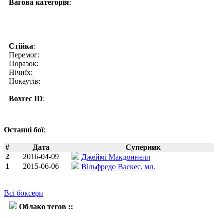
Вагова категорія
:
Стійка
:
Перемог:
Поразок:
Нічиїх:
Нокаутів:
Boxrec ID
:
Останні бої
:
#
Дата
Суперник
2
2016-04-09
Джеймі Макдоннелл
1
2015-06-06
Вільфредо Васкес, мл.
Всі боксери
Облако тегов ::
Фернандо Варгас