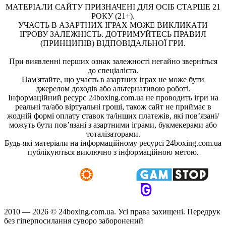
МАТЕРІАЛИ САЙТУ ПРИЗНАЧЕНІ ДЛЯ ОСІБ СТАРШЕ 21
РОКУ (21+).
УЧАСТЬ В АЗАРТНИХ ІГРАХ МОЖЕ ВИКЛИКАТИ
ІГРОВУ ЗАЛЕЖНІСТЬ. ДОТРИМУЙТЕСЬ ПРАВИЛ
(ПРИНЦИПІВ) ВІДПОВІДАЛЬНОЇ ГРИ.
При виявленні перших ознак залежності негайно зверніться
до спеціаліста.
Пам'ятайте, що участь в азартних іграх не може бути
джерелом доходів або альтернативою роботі.
Інформаційний ресурс 24boxing.com.ua не проводить ігри на
реальні та/або віртуальні гроші, також сайт не приймає в
жодній формі оплату ставок та/інших платежів, які пов’язані/
можуть бути пов’язані з азартними іграми, букмекерами або
тоталізаторами.
Будь-які матеріали на інформаційному ресурсі 24boxing.com.ua
публікуються виключно з інформаційною метою.
2010 — 2026 ©
24boxing.com.ua.
Усi права захищенi. Передрук
без гіперпосилання суворо заборонений