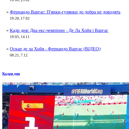
»
Фернандо Варгас: П'янки-гулянки до добра не доводять
19:20, 17.02
»
Кадр дня: Два екс-чемпіони - Де Ла Хойя і Варгас
19:05, 14.11
»
Оскар де ла Хойя - Фернандо Варгас (ВІДЕО)
08:21, 7.12
Кадри дня