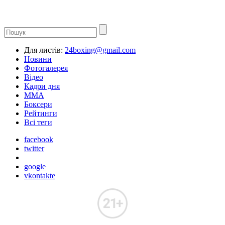
Для листів:
24boxing@gmail.com
Новини
Фотогалерея
Відео
Кадри дня
ММА
Боксери
Рейтинги
Всі теги
facebook
twitter
google
vkontakte