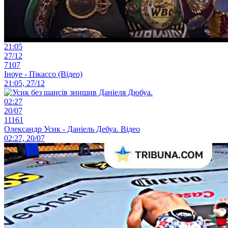
21:05
27/12
7107
Іноуе - Пікассо (Відео)
21:05, 27/12
02:27
20/07
11161
Олександр Усик - Даніель Дебуа. Відео
02:27, 20/07