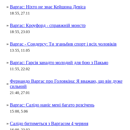
»
Варгас: Ніхто не знає Кейшона Девіса
18:55, 27.11
»
Варгас: Кроуфорд - справжній монстр
18:55, 23.03
»
Варгас - Сондерсу: Ти зганьбив спорт і всіх чоловіків
13:55, 11.05
»
Варгас: Гарсія занадто молодий для бою з Пакьяо
11:55, 22.02
Фернандо Варгас про Головкіна: Я вважаю, що він дуже
»
сильний
21:40, 27.01
»
Варгас: Салідо наніс мені багато розсічень
15:00, 5.06
»
Салідо битиметься з Варгасом 4 червня
16:00, 23.02