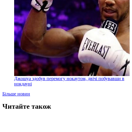
Джошуа здобув перемогу нокаутом, двічі побувавши в
нокдауні
Більше новин
Читайте також