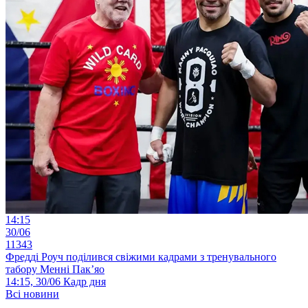
14:15
30/06
11343
Фредді Роуч поділився свіжими кадрами з тренувального
табору Менні Пак’яо
14:15, 30/06
Кадр дня
Всі новини