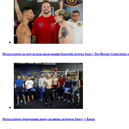
Фотогалерея та результати зважування боксерів вечора боксу Top Boxing Generation 
Фотогалерея тренування перед великим вечором боксу у Києві