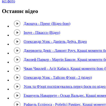
всі фото
Останнє відео
Джошуа - Пренг (Відео бою)
Іноуе - Пікассо (Відео)
Олександр Усик - Даніель Дебуа. Відео
Джервонта Девіс - Ламонт Роуч. Кращі моменти 
Джозеф Паркер - Мартін Баколе. Кращі моменти 
Чжан Чжилей - Агіт Кабаєл. Кращі моменти бою 
Олександр Усик - Тайсон Ф'юрі - 2 (відео)
Усик та Ф'юрі поспілкувались перед боєм по відео 
Емануель Наваррете - Оскар Вальдес. Кращі мом
Рафаель Еспіноса - Робейсі Рамірес. Кращі момен