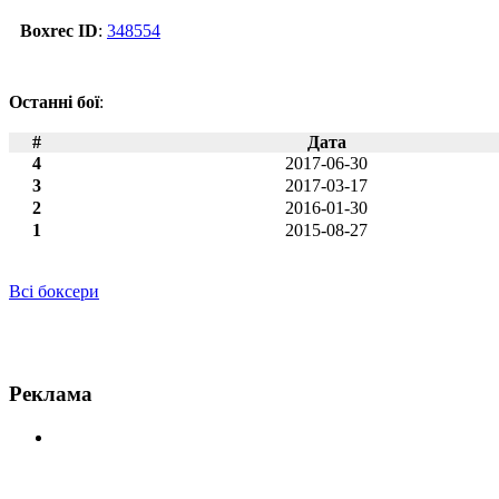
Boxrec ID
:
348554
Останні бої
:
#
Дата
4
2017-06-30
3
2017-03-17
2
2016-01-30
1
2015-08-27
Всі боксери
Новини по Феліпе Ромеро
Реклама