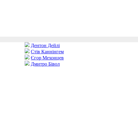
Дентон Дейлі
Стів Каннінгем
Єгор Мехонцев
Дмитро Бівол