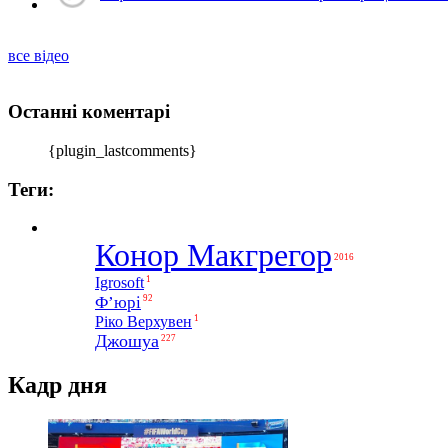
все відео
Останні коментарі
{plugin_lastcomments}
Теги:
Конор Макгрегор
2016
1
Igrosoft
Ф’юрі
92
1
Ріко Верхувен
Джошуа
227
Кадр дня