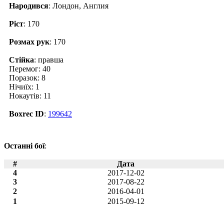
Народився
: Лондон, Англия
Ріст
: 170
Розмах рук
: 170
Стійка
: правша
Перемог: 40
Поразок: 8
Нічиїх: 1
Нокаутів: 11
Boxrec ID
:
199642
Останні бої
:
#
Дата
4
2017-12-02
3
2017-08-22
2
2016-04-01
1
2015-09-12