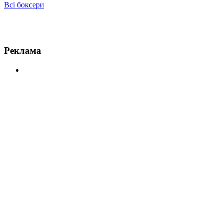
Всі боксери
Новини по Ешлі Тіофейн
Реклама