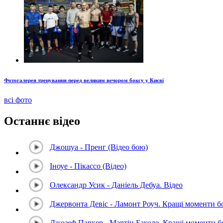
Фотогалерея тренування перед великим вечором боксу у Києві
всі фото
Останнє відео
Джошуа - Пренг (Відео бою)
Іноуе - Пікассо (Відео)
Олександр Усик - Даніель Дебуа. Відео
Джервонта Девіс - Ламонт Роуч. Кращі моменти 
Джозеф Паркер - Мартін Баколе. Кращі моменти 