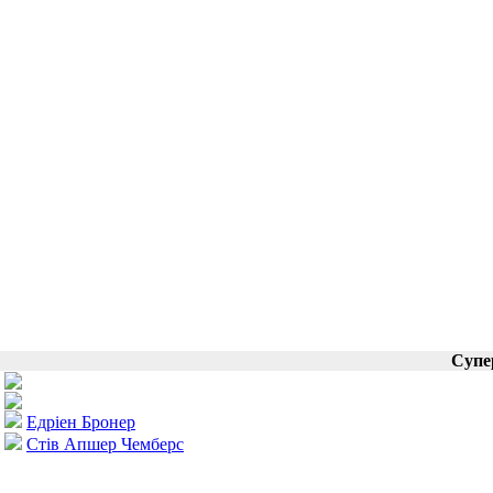
Супе
Едріен Бронер
Стів Апшер Чемберс