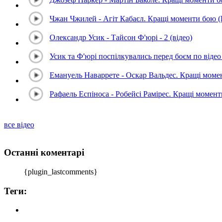
Чжан Чжилей - Агіт Кабаєл. Кращі моменти бою 
Олександр Усик - Тайсон Ф'юрі - 2 (відео)
Усик та Ф'юрі поспілкувались перед боєм по відео 
Емануель Наваррете - Оскар Вальдес. Кращі мом
Рафаель Еспіноса - Робейсі Рамірес. Кращі момен
все відео
Останні коментарі
{plugin_lastcomments}
Теги: